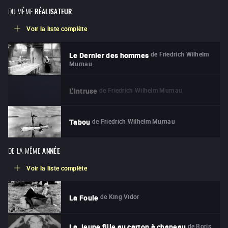
DU MÊME
RÉALISATEUR
Voir la liste complète
de
Friedrich Wilhelm
Le Dernier des hommes
Murnau
de
Friedrich Wilhelm Murnau
L'Intruse
de
Friedrich Wilhelm Murnau
Tabou
DE LA MÊME
ANNÉE
Voir la liste complète
de
King Vidor
La Foule
de
Boris
La Jeune fille au carton à chapeau