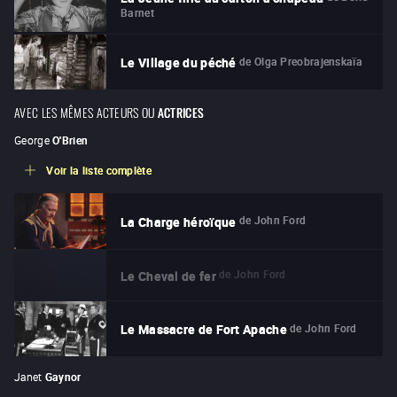
Barnet
de
Olga Preobrajenskaïa
Le Village du péché
AVEC LES MÊMES ACTEURS OU
ACTRICES
George
O'Brien
Voir la liste complète
de
John Ford
La Charge héroïque
de
John Ford
Le Cheval de fer
de
John Ford
Le Massacre de Fort Apache
Janet
Gaynor