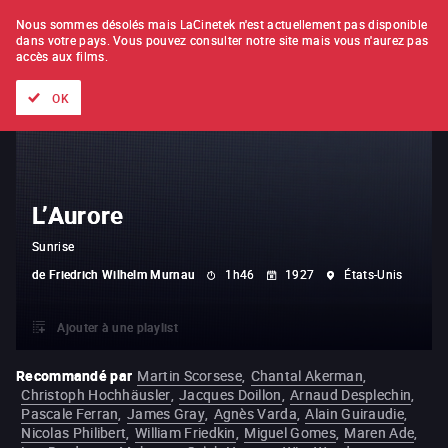
À L'UNITÉ
ABONNEMENT
Nous sommes désolés mais LaCinetek n'est actuellement pas disponible
dans votre pays.
Vous pouvez consulter notre site mais vous n'aurez pas
accès aux films.
Tous les films
Les listes de
Nouveautés
Trésors cachés
OK
L’Aurore
Sunrise
de
Friedrich Wilhelm Murnau
1h46
1927
États-Unis
Ajouter à une playlist
Recommandé par
Martin Scorsese
,
Chantal Akerman
,
Christoph Hochhäusler
,
Jacques Doillon
,
Arnaud Desplechin
,
Pascale Ferran
,
James Gray
,
Agnès Varda
,
Alain Guiraudie
,
Nicolas Philibert
,
William Friedkin
,
Miguel Gomes
,
Maren Ade
,