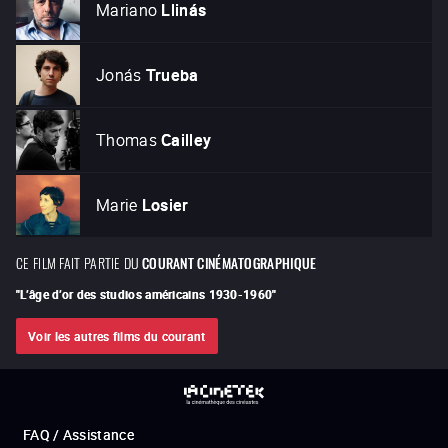
Mariano
Llinás
Jonás
Trueba
Thomas
Cailley
Marie
Losier
CE FILM FAIT PARTIE DU
COURANT CINÉMATOGRAPHIQUE
"
L’âge d’or des studios américains 1930-1960
"
Voir les autres films du courant
FAQ / Assistance