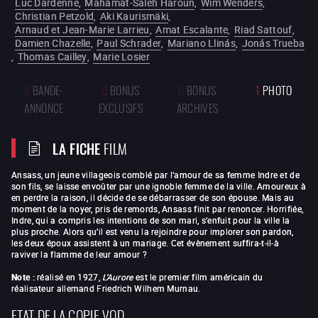
Luc Dardenne
,
Mahamat-Saleh Haroun
,
Wim Wenders
,
Christian Petzold
,
Aki Kaurismäki
,
Arnaud et Jean-Marie Larrieu
,
Amat Escalante
,
Riad Sattouf
,
Damien Chazelle
,
Paul Schrader
,
Mariano Llinás
,
Jonás Trueba
,
Thomas Cailley
,
Marie Losier
0
BANDE-
0
BONUS
0
BONUS
1
PHOTO
ANNONCE
EXCLUSIFS
ARCHIVES
LA FICHE
FILM
Ansass, un jeune villageois comblé par l’amour de sa femme Indre et de
son fils, se laisse envoûter par une ignoble femme de la ville. Amoureux à
en perdre la raison, il décide de se débarrasser de son épouse. Mais au
moment de la noyer, pris de remords, Ansass finit par renoncer. Horrifiée,
Indre, qui a compris les intentions de son mari, s’enfuit pour la ville la
plus proche. Alors qu’il est venu la rejoindre pour implorer son pardon,
les deux époux assistent à un mariage. Cet évènement suffira-t-il-à
raviver la flamme de leur amour ?
Note :
réalisé en 1927,
L’Aurore
est le premier film américain du
réalisateur allemand Friedrich Wilhem Murnau.
ETAT DE LA COPIE VOD