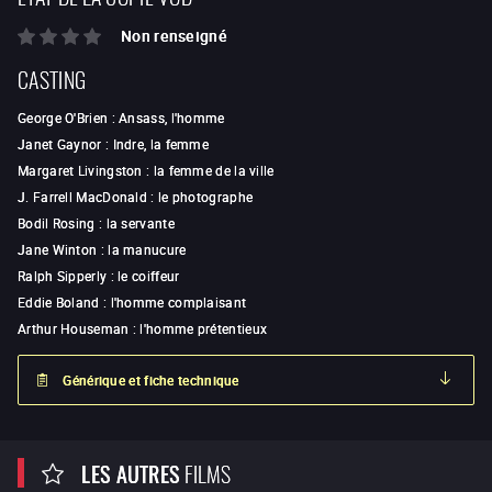
Non renseigné
CASTING
George O'Brien
:
Ansass, l'homme
Janet Gaynor
:
Indre, la femme
Margaret Livingston
:
la femme de la ville
J. Farrell MacDonald
:
le photographe
Bodil Rosing
:
la servante
Jane Winton
:
la manucure
Ralph Sipperly
:
le coiffeur
Eddie Boland
:
l'homme complaisant
Arthur Houseman
:
l'homme prétentieux
Générique et fiche technique
LES AUTRES
FILMS