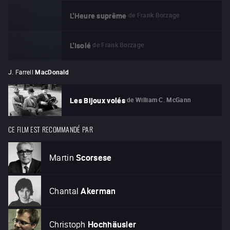
de
Frank Borzage
L'Heure suprême
de
Frank Borzage
L'Isolé
J. Farrell
MacDonald
de
William C. McGann
Les Bijoux volés
CE FILM EST RECOMMANDÉ PAR
Martin
Scorsese
Chantal
Akerman
Christoph
Hochhäusler