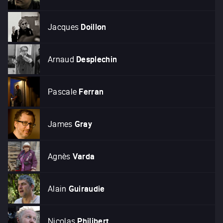
Jacques
Doillon
Arnaud
Desplechin
Pascale
Ferran
James
Gray
Agnès
Varda
Alain
Guiraudie
Nicolas
Philibert