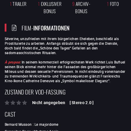
1
TRAILER
1
EXKLUSIVER
9
ARCHIV-
1
FOTO
BONUS
BONUS
FILM-
INFORMATIONEN
Séverine, unzufrieden mit ihrem bürgerlichen Eheleben, beschließt als
Prostituierte zu arbeiten. Anfangs sträubt sie sich gegen die Dienste,
doch bald findet die „Schöne des Tages“ Gefallen an den
sadomasochistischen Ritualen.
À propos:
In seinem kommerziell erfolgreichsten Werk richtet Luis Buñuel
seinen Blick einmal mehr hinter die Fassaden des großbürgerlichen
Milieus und dessen sexuelle Perversionen. In nicht eindeutig voneinander
zu trennenden Wirklichkeits- und Traumsequenzen glänzt Frankreichs
Kino-Ikone Catherine Deneuve als „Symbol makelloser Eleganz“.
ZUSTAND DER VOD-FASSUNG
Nicht angegeben
[
Stereo 2.0
]
CAST
Bernard Musson
:
Le majordome