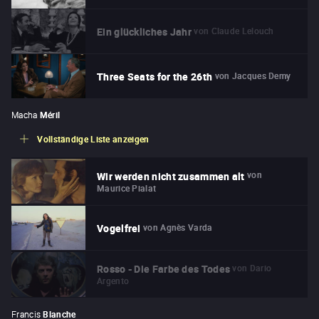
von
Claude Lelouch
Ein glückliches Jahr
von
Jacques Demy
Three Seats for the 26th
Macha
Méril
Vollständige Liste anzeigen
von
Wir werden nicht zusammen alt
Maurice Pialat
von
Agnès Varda
Vogelfrei
von
Dario
Rosso - Die Farbe des Todes
Argento
Francis
Blanche