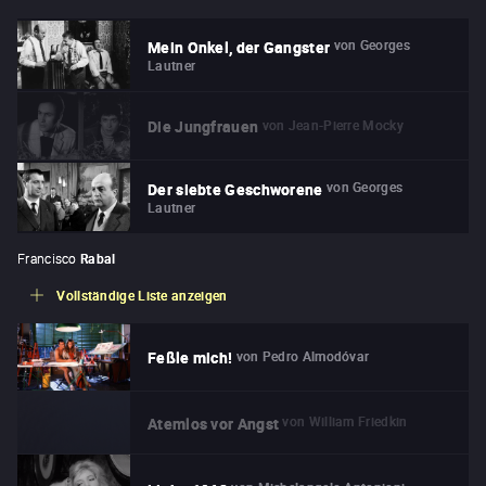
von
Georges
Mein Onkel, der Gangster
Lautner
von
Jean-Pierre Mocky
Die Jungfrauen
von
Georges
Der siebte Geschworene
Lautner
Francisco
Rabal
Vollständige Liste anzeigen
von
Pedro Almodóvar
Feßle mich!
von
William Friedkin
Atemlos vor Angst