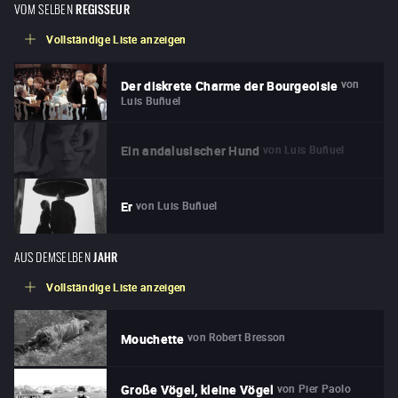
VOM SELBEN
REGISSEUR
Vollständige Liste anzeigen
von
Der diskrete Charme der Bourgeoisie
Luis Buñuel
von
Luis Buñuel
Ein andalusischer Hund
von
Luis Buñuel
Er
AUS DEMSELBEN
JAHR
Vollständige Liste anzeigen
von
Robert Bresson
Mouchette
von
Pier Paolo
Große Vögel, kleine Vögel