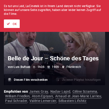
FILM FÜR FILM
ABONNEMENT
Es tut uns Leid, LaCinetek ist in Ihrem Land derzeit nicht verfügbar.
Sie
können auf unsere Seite zugreifen, haben aber leider keinen Zugriff auf
die Filme.
Alle Filme
Listen von
Neuheiten
Hidden Treasures
Topli
OK
Belle de Jour – Schöne des Tages
von
Luis Buñuel
1h36
1966
Frankreich
Diesen Film verschenken
Zu einer Playlist hinzufügen
Empfohlen von
James Gray
,
Nadav Lapid
,
Céline Sciamma
,
William Friedkin
,
Atom Egoyan
,
Arnaud et Jean-Marie Larrieu
,
Paul Schrader
,
Valérie Lemercier
,
Sébastien Lifshitz