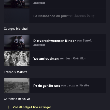
Jacquot
von
Jacques Demy
La Naissance du jour
Georges
Marchal
von
Benoît
Die verschworenen Kinder
Jacquot
von
Jean Grémillon
Wetterleuchten
François
Maistre
von
Jacques Rivette
Paris gehört uns
Catherine
Deneuve
Vollständige Liste anzeigen