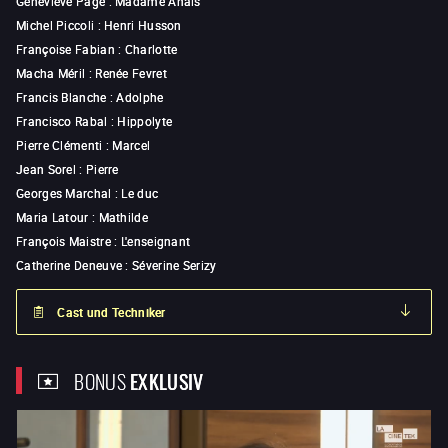
Geneviève Page
:
Madame Anaïs
Michel Piccoli
:
Henri Husson
Françoise Fabian
:
Charlotte
Macha Méril
:
Renée Fevret
Francis Blanche
:
Adolphe
Francisco Rabal
:
Hippolyte
Pierre Clémenti
:
Marcel
Jean Sorel
:
Pierre
Georges Marchal
:
Le duc
Maria Latour
:
Mathilde
François Maistre
:
L'enseignant
Catherine Deneuve
:
Séverine Serizy
Cast und Techniker
BONUS
EXKLUSIV