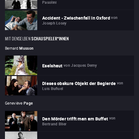
Pasolini
von
Accident - Zwischenfall in Oxford
Joseph Losey
MIT DENSELBEN
SCHAUSPIELER*INNEN
Bernard
Musson
von
Jacques Demy
Eselshaut
von
Dieses obskure Objekt der Begierde
Luis Buñuel
Geneviève
Page
von
Den Mörder trifft man am Buffet
Bertrand Blier