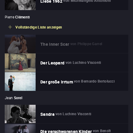
von
Michelangelo Antonioni
Liebe 1962
Pierre
Clémenti
Vollständige Liste anzeigen
von
Philippe Garrel
The Inner Scar
von
Luchino Visconti
Der Leopard
von
Bernardo Bertolucci
Der große Irrtum
Jean
Sorel
von
Luchino Visconti
Sandra
von
Benoît
Die verschworenen Kinder