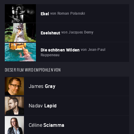
von
Roman Polanski
Ekel
von
Jacques Demy
Eselshaut
von
Jean-Paul
Die schönen Wilden
Rappeneau
DIESER FILM WIRD EMPFOHLEN VON
James
Gray
Nadav
Lapid
Céline
Sciamma