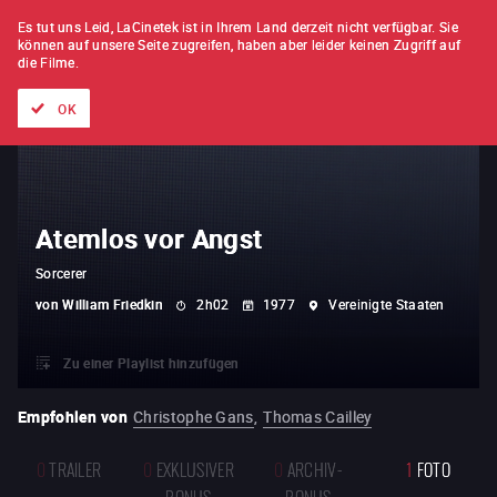
FILM FÜR FILM
ABONNEMENT
Es tut uns Leid, LaCinetek ist in Ihrem Land derzeit nicht verfügbar.
Sie
können auf unsere Seite zugreifen, haben aber leider keinen Zugriff auf
die Filme.
Alle Filme
Listen von
Neuheiten
Hidden Treasures
Topli
OK
Atemlos vor Angst
Sorcerer
von
William Friedkin
2h02
1977
Vereinigte Staaten
Zu einer Playlist hinzufügen
Empfohlen von
Christophe Gans
,
Thomas Cailley
0
TRAILER
0
EXKLUSIVER
0
ARCHIV-
1
FOTO
BONUS
BONUS