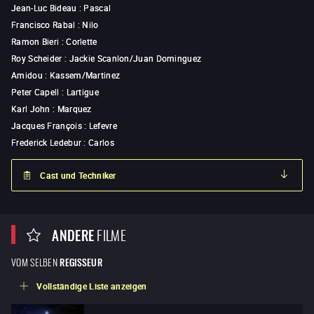
Jean-Luc Bideau
:
Pascal
Francisco Rabal
:
Nilo
Ramon Bieri
:
Corlette
Roy Scheider
:
Jackie Scanlon/Juan Dominguez
Amidou
:
Kassem/Martinez
Peter Capell
:
Lartigue
Karl John
:
Marquez
Jacques François
:
Lefevre
Frederick Ledebur
:
Carlos
Cast und Techniker
ANDERE
FILME
VOM SELBEN
REGISSEUR
Vollständige Liste anzeigen