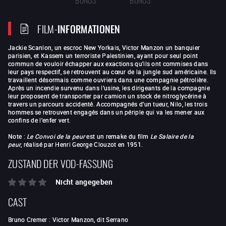
FILM-
INFORMATIONEN
Jackie Scanlon, un escroc New Yorkais, Victor Manzon un banquier
parisien, et Kassem un terroriste Palestinien, ayant pour seul point
commun de vouloir échapper aux exactions qu’ils ont commises dans
leur pays respectif, se retrouvent au cœur de la jungle sud américaine. Ils
travaillent désormais comme ouvriers dans une compagnie pétrolière.
Après un incendie survenu dans l’usine, les dirigeants de la compagnie
leur proposent de transporter par camion un stock de nitroglycérine à
travers un parcours accidenté. Accompagnés d’un tueur, Nilo, les trois
hommes se retrouvent engagés dans un périple qui va les mener aux
confins de l’enfer vert.
Note :
Le Convoi de la peur
est un remake du film
Le Salaire de la
peur
, réalisé par Henri George Clouzot en 1951.
ZUSTAND DER VOD-FASSUNG
Nicht angegeben
CAST
Bruno Cremer
:
Victor Manzon, dit Serrano