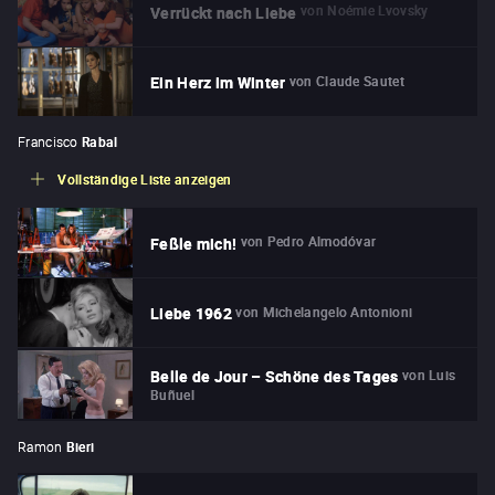
von
Noémie Lvovsky
Verrückt nach Liebe
von
Claude Sautet
Ein Herz im Winter
Francisco
Rabal
Vollständige Liste anzeigen
von
Pedro Almodóvar
Feßle mich!
von
Michelangelo Antonioni
Liebe 1962
von
Luis
Belle de Jour – Schöne des Tages
Buñuel
Ramon
Bieri