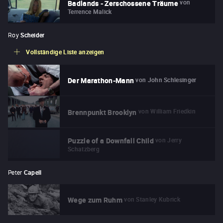
von
Badlands - Zerschossene Träume
Terrence Malick
Roy
Scheider
Vollständige Liste anzeigen
von
John Schlesinger
Der Marathon-Mann
von
William Friedkin
Brennpunkt Brooklyn
von
Jerry
Puzzle of a Downfall Child
Schatzberg
Peter
Capell
von
Stanley Kubrick
Wege zum Ruhm