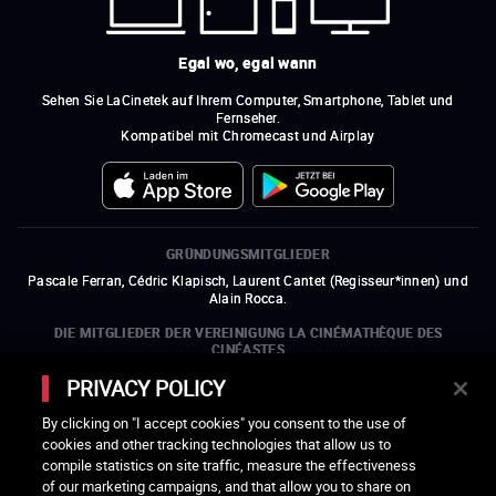
Egal wo, egal wann
Sehen Sie LaCinetek auf Ihrem Computer, Smartphone, Tablet und
Fernseher.
Kompatibel mit Chromecast und Airplay
GRÜNDUNGSMITGLIEDER
Pascale Ferran, Cédric Klapisch, Laurent Cantet (
Regisseur*innen
)
und
Alain Rocca.
DIE MITGLIEDER DER VEREINIGUNG LA CINÉMATHÈQUE DES
CINÉASTES
Olivier Assayas, Bertrand Bonello, Michel Hazanavicius (Repräsentant der
PRIVACY POLICY
ARP), Rebecca Zlotowski und Mikael Buch (Repräsentant der SRF)
By clicking on "I accept cookies" you consent to the use of
DIE MITGLIEDSORGANISATIONEN DER VEREINIGUNG LA
cookies and other tracking technologies that allow us to
CINÉMATHÈQUE DES CINÉASTES
compile statistics on site traffic, measure the effectiveness
ein neues Fenster öffnen
externer Link
ein neues Fenster öffnen
externer Link
ein neues Fenster öffnen
externer Link
ein neues Fenster öffnen
externer Link
of our marketing campaigns, and that allow you to share on
ein neues Fenster öffnen
externer Link
ein neues Fenster öffnen
externer Link
ein neues Fenster öffnen
externer Link