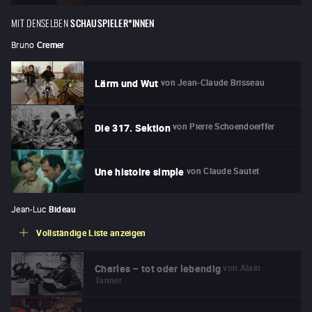
MIT DENSELBEN
SCHAUSPIELER*INNEN
Bruno
Cremer
von
Jean-Claude Brisseau
Lärm und Wut
von
Pierre Schoendoerffer
Die 317. Sektion
von
Claude Sautet
Une histoire simple
Jean-Luc
Bideau
Vollständige Liste anzeigen
von
Alain
Charles – tot oder lebendig
Tanner