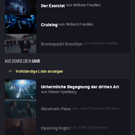
von
William Friedkin
Der Exorzist
von
William Friedkin
Cruising
von
William Friedkin
Brennpunkt Brooklyn
AUS DEMSELBEN
JAHR
Vollständige Liste anzeigen
Unheimliche Begegnung der dritten Art
von
Steven Spielberg
von
Jean-François Stévenin
Mountain Pass
von
John Cassavetes
Opening Night