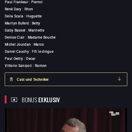
Paul Frankeur
:
Pierrot
René Dary
:
Riton
Delia Scala
:
Huguette
Marilyn Buferd
:
Betty
Gaby Basset
:
Marinette
Denise Clair
:
Madame Bouche
Michel Jourdan
:
Marco
Daniel Cauchy
:
Fifi le dingue
Paul Oettly
:
Oscar
Vittorio Sanipoli
:
Ramon
Cast und Techniker
BONUS
EXKLUSIV