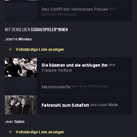
von
Das Schiff der verlorenen Frauen
Raffaello Matarazzo
MIT DENSELBEN
SCHAUSPIELER*INNEN
Jeanne
Moreau
Vollständige Liste anzeigen
von
Sie küssten und sie schlugen ihn
François Truffaut
von
Tony Richardson
Mademoiselle
von
Louis Malle
Fahrstuhl zum Schafott
Jean
Gabin
Vollständige Liste anzeigen