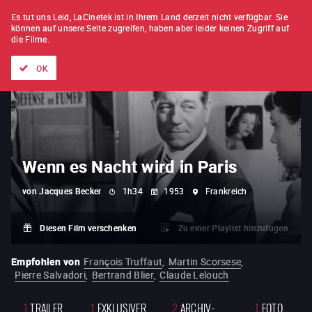
FILM FÜR FILM
ABONNEMENT
Es tut uns Leid, LaCinetek ist in Ihrem Land derzeit nicht verfügbar.
Sie
können auf unsere Seite zugreifen, haben aber leider keinen Zugriff auf
die Filme.
Alle Filme
Listen von
Neuheiten
Hidden Treasures
Topli
OK
Wenn es Nacht wird in Paris
von
Jacques Becker
1h34
1953
Frankreich
Diesen Film verschenken
Zu einer Playlist hinzufügen
Empfohlen von
François Truffaut
,
Martin Scorsese
,
Pierre Salvadori
,
Bertrand Blier
,
Claude Lelouch
1
TRAILER
1
EXKLUSIVER
2
ARCHIV-
1
FOTO