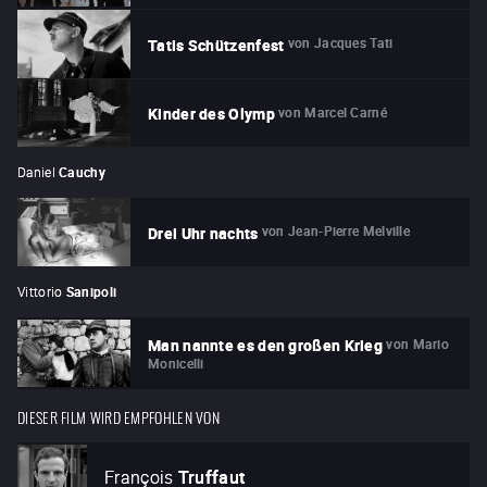
von
Jacques Tati
Tatis Schützenfest
von
Marcel Carné
Kinder des Olymp
Daniel
Cauchy
von
Jean-Pierre Melville
Drei Uhr nachts
Vittorio
Sanipoli
von
Mario
Man nannte es den großen Krieg
Monicelli
DIESER FILM WIRD EMPFOHLEN VON
François
Truffaut