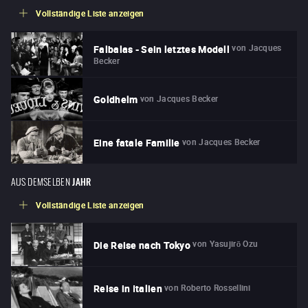
Vollständige Liste anzeigen
von
Jacques
Falbalas - Sein letztes Modell
Becker
von
Jacques Becker
Goldhelm
von
Jacques Becker
Eine fatale Familie
AUS DEMSELBEN
JAHR
Vollständige Liste anzeigen
von
Yasujirō Ozu
Die Reise nach Tokyo
von
Roberto Rossellini
Reise in Italien