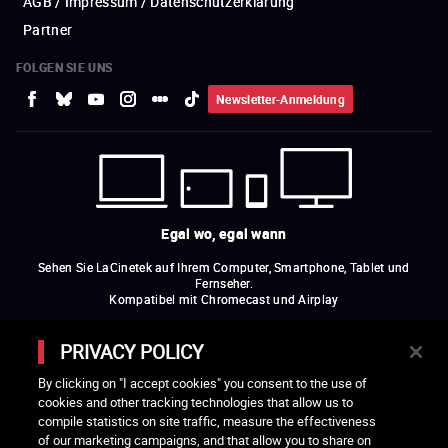
AGB / Impressum / Datenschutzerklärung
Partner
FOLGEN SIE UNS
Newsletter-Anmeldung
Egal wo, egal wann
Sehen Sie LaCinetek auf Ihrem Computer, Smartphone, Tablet und
Fernseher.
Kompatibel mit Chromecast und Airplay
PRIVACY POLICY
By clicking on "I accept cookies" you consent to the use of
cookies and other tracking technologies that allow us to
GRÜNDUNGSMITGLIEDER
compile statistics on site traffic, measure the effectiveness
Pascale Ferran, Cédric Klapisch, Laurent Cantet (
Regisseur*innen
)
und
of our marketing campaigns, and that allow you to share on
Alain Rocca.