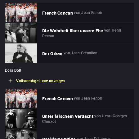
von
Jean Renoir
French Cancan
von
Henri
Die Wahrheit über unsere Ehe
Decoin
von
Jean Grémillon
Der Orkan
Dora
Doll
Vollständige Liste anzeigen
von
Jean Renoir
French Cancan
von
Henri-Georges
Unter falschem Verdacht
Clouzot
von
Jean Delannoy