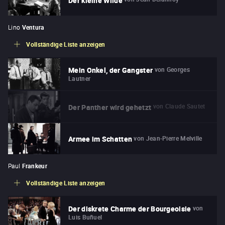
Der kleine Wilde
Lino
Ventura
Vollständige Liste anzeigen
von
Georges
Mein Onkel, der Gangster
Lautner
von
Claude Sautet
Der Panther wird gehetzt
von
Jean-Pierre Melville
Armee im Schatten
Paul
Frankeur
Vollständige Liste anzeigen
von
Der diskrete Charme der Bourgeoisie
Luis Buñuel