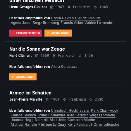
Unter falschem Verdacht
Henri-Georges Clouzot
1947
Frankreich
1h45
Ebenfalls empfohlen von
Costa Gavras
Claude Lelouch
Agnès Jaoui
Serge Bromberg
Francis Veber
Valérie Lemercier
EXKLUSIVER BONUS
ARCHIV-BONUS
Nur die Sonne war Zeuge
René Clément
1959
Frankreich
1h56
Ebenfalls empfohlen von
Akira Kurosawa
ARCHIV-BONUS
Armee im Schatten
Jean-Pierre Melville
1969
Frankreich
2h30
Ebenfalls empfohlen von
Christoph Hochhäusler
Park Chan-wook
Claude Lelouch
Bruno Podalydès
Riad Sattouf
Serge Bromberg
Joanna Hogg
Dominik Moll
John Cameron Mitchell
Michael Haneke
Philippe Le Guay
Kelly Reichardt
Gilles Lellouche