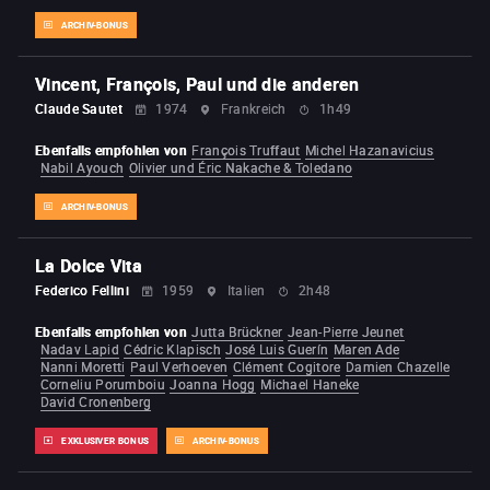
ARCHIV-BONUS
Vincent, François, Paul und die anderen
Claude Sautet
1974
Frankreich
1h49
Ebenfalls empfohlen von
François Truffaut
Michel Hazanavicius
Nabil Ayouch
Olivier und Éric Nakache & Toledano
ARCHIV-BONUS
La Dolce Vita
Federico Fellini
1959
Italien
2h48
Ebenfalls empfohlen von
Jutta Brückner
Jean-Pierre Jeunet
Nadav Lapid
Cédric Klapisch
José Luis Guerín
Maren Ade
Nanni Moretti
Paul Verhoeven
Clément Cogitore
Damien Chazelle
Corneliu Porumboiu
Joanna Hogg
Michael Haneke
David Cronenberg
EXKLUSIVER BONUS
ARCHIV-BONUS