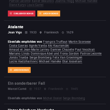
Patrice Leconte
Xavier Beauvois
Joanna Hogg
Michael Haneke
Diane Kurys
Louis Garrel
EXKLUSIVER BONUS
ARCHIV-BONUS
Atalante
Jean Vigo
1933
Frankreich
1h29
Ebenfalls empfohlen von
François Truffaut
Martin Scorsese
Costa Gavras
Agnès Varda
Aki Kaurismäki
Arnaud et Jean-Marie Larrieu
Damien Chazelle
Paul Vecchiali
Mariano Llinás
Dominique Abel und Fiona Gordon
Patrice Leconte
Jonás Trueba
Serge Bromberg
Felix Van Groeningen
Lucile Hadzihalilovic
Michael Haneke
Otar Iosseliani
ARCHIV-BONUS
Ein sonderbarer Fall
Marcel Carné
1937
Frankreich
1h45
Ebenfalls empfohlen von
Michel Ocelot
Serge Bromberg