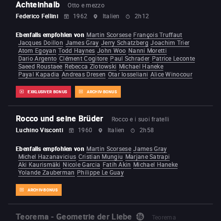
Achteinhalb
Otto e mezzo
Federico Fellini
1962
Italien
2h12
Ebenfalls empfohlen von
Martin Scorsese
François Truffaut
Jacques Doillon
James Gray
Jerry Schatzberg
Joachim Trier
Atom Egoyan
Todd Haynes
John Woo
Nanni Moretti
Dario Argento
Clément Cogitore
Paul Schrader
Patrice Leconte
Saeed Roustaee
Rebecca Zlotowski
Michael Haneke
Payal Kapadia
Andreas Dresen
Otar Iosseliani
Alice Winocour
EXKLUSIVER BONUS
ARCHIV-BONUS
Rocco und seine Brüder
Rocco e i suoi fratelli
Luchino Visconti
1960
Italien
2h58
Ebenfalls empfohlen von
Martin Scorsese
James Gray
Michel Hazanavicius
Cristian Mungiu
Marjane Satrapi
Aki Kaurismäki
Nicole Garcia
Fatih Akin
Michael Haneke
Yolande Zauberman
Philippe Le Guay
ARCHIV-BONUS
Teorema - Geometrie der Liebe
Teorema