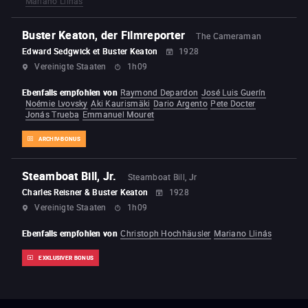
Mariano Llinás
Buster Keaton, der Filmreporter
The Cameraman
Edward Sedgwick et Buster Keaton
1928
Vereinigte Staaten
1h09
Ebenfalls empfohlen von
Raymond Depardon
José Luis Guerín
Noémie Lvovsky
Aki Kaurismäki
Dario Argento
Pete Docter
Jonás Trueba
Emmanuel Mouret
ARCHIV-BONUS
Steamboat Bill, Jr.
Steamboat Bill, Jr
Charles Reisner & Buster Keaton
1928
Vereinigte Staaten
1h09
Ebenfalls empfohlen von
Christoph Hochhäusler
Mariano Llinás
EXKLUSIVER BONUS