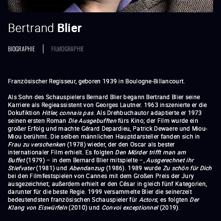
Bertrand
Blier
BIOGRAPHIE
FILMOGRAPHIE
Französischer Regisseur, geboren 1939 in Boulogne-Billancourt.
Als Sohn des Schauspielers Bernard Blier begann Bertrand Blier seine
Karriere als Regieassistent von Georges Lautner. 1963 inszenierte er die
Dokufiktion
Hitler, connais pas
. Als Drehbuchautor adaptierte er 1973
seinen ersten Roman
D
ie Ausgebufften
fürs Kino; der Film wurde ein
großer Erfolg und machte Gérard Depardieu, Patrick Dewaere und Miou-
Miou berühmt. Die selben männlichen Hauptdarsteller fanden sich in
Frau zu verschenken
(1978) wieder, der den Oscar als bester
internationaler Film erhielt. Es folgten
Den Mörder trifft man am
Buffet
(1979) – in dem Bernard Blier mitspielte –,
Ausgerechnet ihr
Stiefvater
(1981) und
Abendanzug
(1986). 1989 wurde
Zu schön für Dich
bei den Filmfestspielen von Cannes mit dem Großen Preis der Jury
ausgezeichnet; außerdem erhielt er den César in gleich fünf Kategorien,
darunter für die beste Regie. 1999 versammelte Blier die seinerzeit
bedeutendsten französischen Schauspieler für
Actors
; es folgten
Der
Klang von Eiswürfeln
(2010) und
Convoi exceptionnel
(2019).