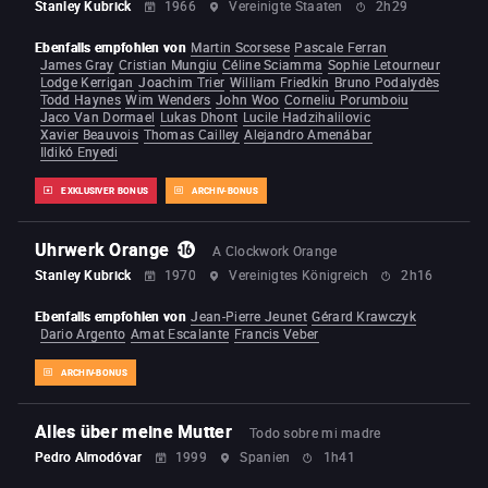
Stanley Kubrick
1966
Vereinigte Staaten
2h29
Ebenfalls empfohlen von
Martin Scorsese
Pascale Ferran
James Gray
Cristian Mungiu
Céline Sciamma
Sophie Letourneur
Lodge Kerrigan
Joachim Trier
William Friedkin
Bruno Podalydès
Todd Haynes
Wim Wenders
John Woo
Corneliu Porumboiu
Jaco Van Dormael
Lukas Dhont
Lucile Hadzihalilovic
Xavier Beauvois
Thomas Cailley
Alejandro Amenábar
Ildikó Enyedi
EXKLUSIVER BONUS
ARCHIV-BONUS
Uhrwerk Orange
A Clockwork Orange
Stanley Kubrick
1970
Vereinigtes Königreich
2h16
Ebenfalls empfohlen von
Jean-Pierre Jeunet
Gérard Krawczyk
Dario Argento
Amat Escalante
Francis Veber
ARCHIV-BONUS
Alles über meine Mutter
Todo sobre mi madre
Pedro Almodóvar
1999
Spanien
1h41