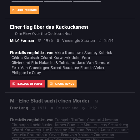
ARCHIV-BONUS
Einer flog über das Kuckucksnest
One Flew Over the Cuckoo's Nest
Miloš Forman
1975
Vereinigte Staaten
2h14
Ebenfalls empfohlen von
Akira Kurosawa
Stanley Kubrick
Cédric Klapisch
Gérard Krawczyk
John Woo
Olivier und Éric Nakache & Toledano
Jaco Van Dormael
Felix Van Groeningen
Saeed Roustaee
Francis Veber
Philippe Le Guay
EXKLUSIVER BONUS
ARCHIV-BONUS
M - Eine Stadt sucht einen Mörder
M
Fritz Lang
1931
Deutschland
1h52
Ebenfalls empfohlen von
François Truffaut
Chantal Akerman
Christoph Hochhäusler
James Gray
Luc Moullet
Jerry Schatzberg
Gérard Krawczyk
Luc Dardenne
Christian Petzold
Amat Escalante
Corneliu Porumboiu
Xavier Beauvois
Yolande Zauberman
David Cronenberg
Alice Winocour
Sébastien Lifshitz