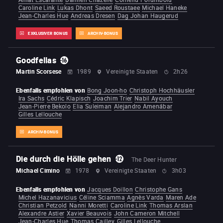
Caroline Link
Lukas Dhont
Saeed Roustaee
Michael Haneke
Jean-Charles Hue
Andreas Dresen
Dag Johan Haugerud
EXKLUSIVER BONUS
ARCHIV-BONUS
Goodfellas
Martin Scorsese
1989
Vereinigte Staaten
2h26
Ebenfalls empfohlen von
Bong Joon-ho
Christoph Hochhäusler
Ira Sachs
Cédric Klapisch
Joachim Trier
Nabil Ayouch
Jean-Pierre Bekolo
Elia Suleiman
Alejandro Amenábar
Gilles Lellouche
ARCHIV-BONUS
Die durch die Hölle gehen
The Deer Hunter
Michael Cimino
1978
Vereinigte Staaten
3h03
Ebenfalls empfohlen von
Jacques Doillon
Christophe Gans
Michel Hazanavicius
Céline Sciamma
Agnès Varda
Maren Ade
Christian Petzold
Nanni Moretti
Caroline Link
Thomas Arslan
Alexandre Astier
Xavier Beauvois
John Cameron Mitchell
Jean-Charles Hue
Thomas Cailley
Gilles Lellouche