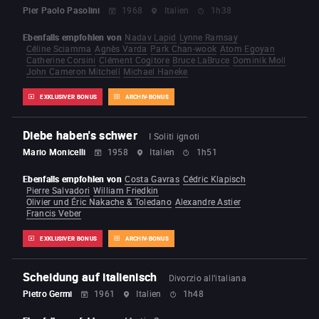
Pier Paolo Pasolini
1968
Italien
1h38
Ebenfalls empfohlen von
Nadav Lapid
Lynne Ramsay
Céline Sciamma
Agnès Varda
Park Chan-wook
Atom Egoyan
Catherine Corsini
Clément Cogitore
Bruce LaBruce
Dominik Moll
John Cameron Mitchell
Michael Haneke
EXKLUSIVER BONUS
ARCHIV-BONUS
Diebe haben's schwer
I Soliti ignoti
Mario Monicelli
1958
Italien
1h51
Ebenfalls empfohlen von
Costa Gavras
Cédric Klapisch
Pierre Salvadori
William Friedkin
Olivier und Éric Nakache & Toledano
Alexandre Astier
Francis Veber
EXKLUSIVER BONUS
ARCHIV-BONUS
Scheidung auf italienisch
Divorzio all'italiana
Pietro Germi
1961
Italien
1h48