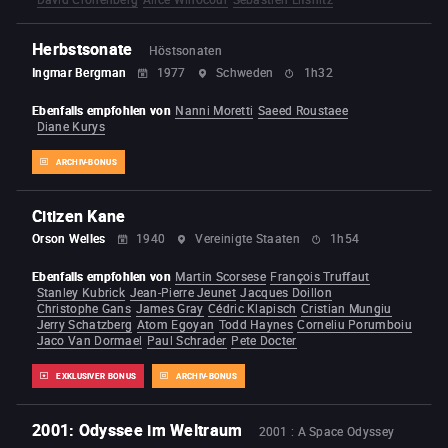
Herbstsonate
Höstsonaten
Ingmar Bergman
1977
Schweden
1h32
Ebenfalls empfohlen von
Nanni Moretti
Saeed Roustaee
Diane Kurys
ARCHIV-BONUS
Citizen Kane
Orson Welles
1940
Vereinigte Staaten
1h54
Ebenfalls empfohlen von
Martin Scorsese
François Truffaut
Stanley Kubrick
Jean-Pierre Jeunet
Jacques Doillon
Christophe Gans
James Gray
Cédric Klapisch
Cristian Mungiu
Jerry Schatzberg
Atom Egoyan
Todd Haynes
Corneliu Porumboiu
Jaco Van Dormael
Paul Schrader
Pete Docter
EXKLUSIVER BONUS
ARCHIV-BONUS
2001: Odyssee im Weltraum
2001 : A Space Odyssey