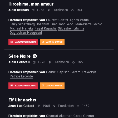
Hiroshima, mon amour
Alain Resnais
1958
Frankreich
1h31
Ebenfalls empfohlen von
Laurent Cantet
Agnès Varda
Jerry Schatzberg
Joachim Trier
John Woo
Jean-Pierre Bekolo
Michael Haneke
Payal Kapadia
Sébastien Lifshitz
Dag Johan Haugerud
EXKLUSIVER BONUS
ARCHIV-BONUS
Série Noire
Alain Corneau
1978
Frankreich
1h51
Ebenfalls empfohlen von
Cédric Klapisch
Gérard Krawczyk
Patrice Leconte
EXKLUSIVER BONUS
ARCHIV-BONUS
Elf Uhr nachts
Jean-Luc Godard
1965
Frankreich
1h52
Ebenfalls empfohlen von
Chantal Akerman
Costa Gavras