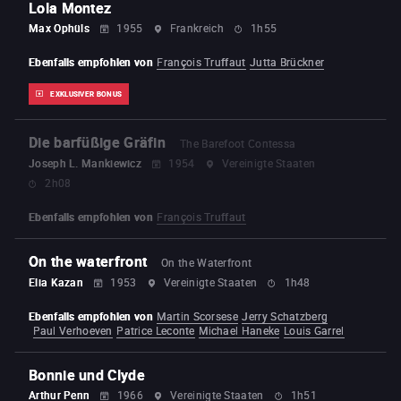
Lola Montez
Max Ophüls
1955
Frankreich
1h55
Ebenfalls empfohlen von
François Truffaut
Jutta Brückner
EXKLUSIVER BONUS
Die barfüßige Gräfin
The Barefoot Contessa
Joseph L. Mankiewicz
1954
Vereinigte Staaten
2h08
Ebenfalls empfohlen von
François Truffaut
On the waterfront
On the Waterfront
Elia Kazan
1953
Vereinigte Staaten
1h48
Ebenfalls empfohlen von
Martin Scorsese
Jerry Schatzberg
Paul Verhoeven
Patrice Leconte
Michael Haneke
Louis Garrel
Bonnie und Clyde
Arthur Penn
1966
Vereinigte Staaten
1h51