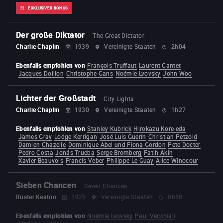
EXKLUSIVER BONUS
Der große Diktator
The Great Dictator
Charlie Chaplin
1939
Vereinigte Staaten
2h04
Ebenfalls empfohlen von
François Truffaut
Laurent Cantet
Jacques Doillon
Christophe Gans
Noémie Lvovsky
John Woo
Lichter der Großstadt
City Lights
Charlie Chaplin
1930
Vereinigte Staaten
1h27
Ebenfalls empfohlen von
Stanley Kubrick
Hirokazu Kore-eda
James Gray
Lodge Kerrigan
José Luis Guerín
Christian Petzold
Damien Chazelle
Dominique Abel und Fiona Gordon
Pete Docter
Pedro Costa
Jonás Trueba
Serge Bromberg
Fatih Akin
Xavier Beauvois
Francis Veber
Philippe Le Guay
Alice Winocour
Sieben Chancen
Seven Chances
Buster Keaton
1925
Vereinigte Staaten
0h58
Ebenfalls empfohlen von
Noémie Lvovsky
Paul Vecchiali