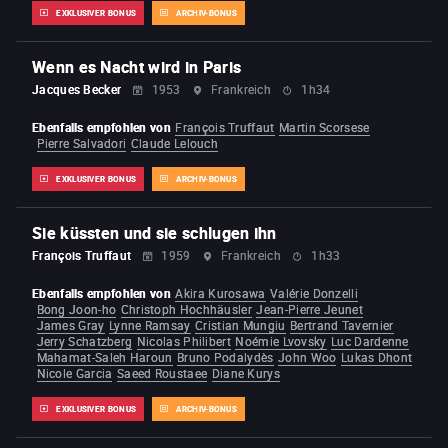
EXKLUSIVER BONUS
ARCHIV-BONUS
Wenn es Nacht wird in Paris
Jacques Becker
1953
Frankreich
1h34
Ebenfalls empfohlen von
François Truffaut
Martin Scorsese
Pierre Salvadori
Claude Lelouch
EXKLUSIVER BONUS
ARCHIV-BONUS
Sie küssten und sie schlugen ihn
François Truffaut
1959
Frankreich
1h33
Ebenfalls empfohlen von
Akira Kurosawa
Valérie Donzelli
Bong Joon-ho
Christoph Hochhäusler
Jean-Pierre Jeunet
James Gray
Lynne Ramsay
Cristian Mungiu
Bertrand Tavernier
Jerry Schatzberg
Nicolas Philibert
Noémie Lvovsky
Luc Dardenne
Mahamat-Saleh Haroun
Bruno Podalydès
John Woo
Lukas Dhont
Nicole Garcia
Saeed Roustaee
Diane Kurys
EXKLUSIVER BONUS
ARCHIV-BONUS