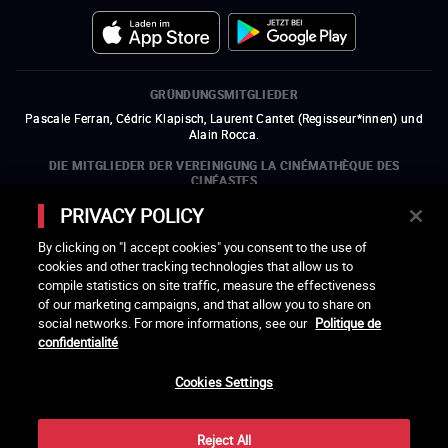
GRÜNDUNGSMITGLIEDER
Pascale Ferran, Cédric Klapisch, Laurent Cantet (
Regisseur*innen
)
und
Alain Rocca.
DIE MITGLIEDER DER VEREINIGUNG LA CINÉMATHÈQUE DES
CINÉASTES
Olivier Assayas, Bertrand Bonello, Michel Hazanavicius (Repräsentant der
PRIVACY POLICY
ARP), Rebecca Zlotowski und Mikael Buch (Repräsentant der SRF)
By clicking on "I accept cookies" you consent to the use of
DIE MITGLIEDSORGANISATIONEN DER VEREINIGUNG LA
cookies and other tracking technologies that allow us to
CINÉMATHÈQUE DES CINÉASTES
compile statistics on site traffic, measure the effectiveness
ein neues Fenster öffnen
externer Link
ein neues Fenster öffnen
externer Link
ein neues Fenster öffnen
externer Link
ein neues Fenster öffnen
externer Link
of our marketing campaigns, and that allow you to share on
ein neues Fenster öffnen
externer Link
ein neues Fenster öffnen
externer Link
ein neues Fenster öffnen
externer Link
social networks. For more informations, see our
Politique de
ein neues Fenster öffnen
externer Link
ein neues Fenster öffnen
externer Link
ein neues Fenster öffnen
externer Link
ein neues Fenster öffnen
externer Link
ein neues Fenster öffnen
externer Link
confidentialité
ein neues Fenster öffnen
externer Link
ein neues Fenster öffnen
externer Link
Cookies Settings
LACINETEK WIRD UNTERSTÜTZT VON
ein neues Fenster öffnen
externer Link
ein neues Fenster öffnen
externer Link
ein neues Fenster öffnen
externer Link
ein neues Fenster öffnen
externer Link
Reject All