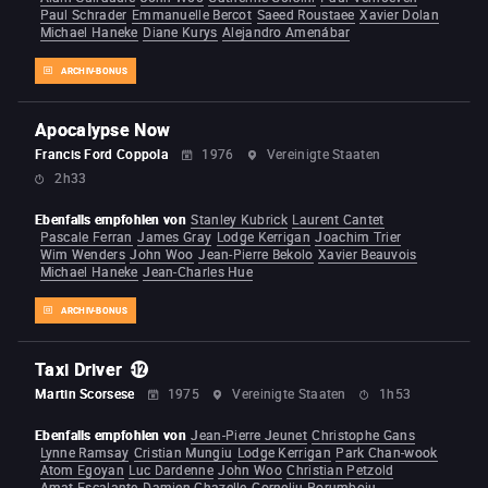
Paul Schrader
Emmanuelle Bercot
Saeed Roustaee
Xavier Dolan
Michael Haneke
Diane Kurys
Alejandro Amenábar
ARCHIV-BONUS
Apocalypse Now
Francis Ford Coppola
1976
Vereinigte Staaten
2h33
Ebenfalls empfohlen von
Stanley Kubrick
Laurent Cantet
Pascale Ferran
James Gray
Lodge Kerrigan
Joachim Trier
Wim Wenders
John Woo
Jean-Pierre Bekolo
Xavier Beauvois
Michael Haneke
Jean-Charles Hue
ARCHIV-BONUS
Taxi Driver
Martin Scorsese
1975
Vereinigte Staaten
1h53
Ebenfalls empfohlen von
Jean-Pierre Jeunet
Christophe Gans
Lynne Ramsay
Cristian Mungiu
Lodge Kerrigan
Park Chan-wook
Atom Egoyan
Luc Dardenne
John Woo
Christian Petzold
Amat Escalante
Damien Chazelle
Corneliu Porumboiu