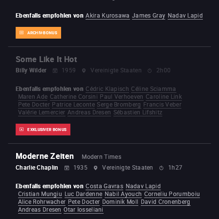
Ebenfalls empfohlen von
Akira Kurosawa
James Gray
Nadav Lapid
ARCHIV-BONUS
Some Like It Hot
Billy Wilder
1959
Vereinigte Staaten
2h00
Ebenfalls empfohlen von
Cédric Klapisch
Céline Sciamma
Maren Ade
Catherine Corsini
Paul Verhoeven
Caroline Link
Pete Docter
Patrice Leconte
Serge Bromberg
Francis Veber
Valérie Lemercier
Andreas Dresen
Sébastien Lifshitz
EXKLUSIVER BONUS
Moderne Zeiten
Modern Times
Charlie Chaplin
1935
Vereinigte Staaten
1h27
Ebenfalls empfohlen von
Costa Gavras
Nadav Lapid
Cristian Mungiu
Luc Dardenne
Nabil Ayouch
Corneliu Porumboiu
Alice Rohrwacher
Pete Docter
Dominik Moll
David Cronenberg
Andreas Dresen
Otar Iosseliani