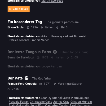
Ebenfalls empfohlen von
Martin Scorsese
ARCHIV-BONUS
Ein besonderer Tag
Una giornata particolare
Ettore Scola
1976
Italien
1h45
Ebenfalls empfohlen von
Gérard Krawczyk
Albert Dupontel
Patrice Leconte
Francis Veber
Der letzte Tango in Paris
Ultimo tango a Parigi
Bernardo Bertolucci
1972
Italien
2h05
Ebenfalls empfohlen von
Lodge Kerrigan
Der Pate
The Godfather
Francis Ford Coppola
1971
Vereinigte Staaten
2h55
Ebenfalls empfohlen von
Stanley Kubrick
Jean-Pierre Jeunet
Pascale Ferran
Christophe Gans
James Gray
Cristian Mungiu
Alain Guiraudie
John Woo
Catherine Corsini
Paul Verhoeven