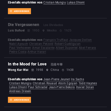
Ebenfalls empfohlen von
Cristian Mungiu
Lukas Dhont
ARCHIV-BONUS
Die Vergessenen
Los Olvidados
Luis Buñuel
1950
Mexiko
1h25
Ebenfalls empfohlen von
François Truffaut
Jacques Doillon
Nabil Ayouch
Christian Petzold
Robert Guédiguian
Paul Verhoeven
Amat Escalante
Albert Dupontel
Abel Ferrara
Pedro Costa
Arthur Harari
In the Mood for Love
花樣年華
Wong Kar-Wai
1998
China
1h38
Ebenfalls empfohlen von
Jean-Pierre Jeunet
Ira Sachs
Cristian Mungiu
Christian Rouaud
Atom Egoyan
Todd Haynes
Lukas Dhont
Paul Schrader
Jean-Pierre Bekolo
Xavier Dolan
Andreas Dresen
ARCHIV-BONUS