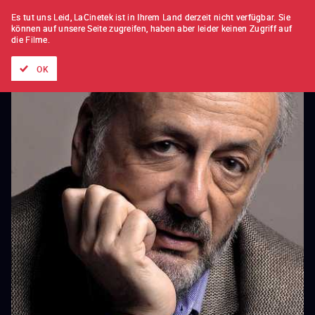
FILM FÜR FILM
ABONNEMENT
Es tut uns Leid, LaCinetek ist in Ihrem Land derzeit nicht verfügbar.
Sie
können auf unsere Seite zugreifen, haben aber leider keinen Zugriff auf
die Filme.
Alle Filme
Listen von
Neuheiten
Hidden Treasures
Topli
OK