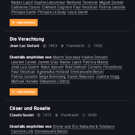
Nadav Lapid
Sophie Letourneur
Bertrand Tavernier
Miguel Gomes
Catherine Corsini
Clément Cogitore
Paul Vecchiali
Patrice Leconte
Philippe Garrel
Philippe Le Guay
Louis Garrel
ARCHIV-BONUS
Die Verachtung
Jean-Luc Godard
1963
Frankreich
1h50
Ebenfalls empfohlen von
Martin Scorsese
Valérie Donzelli
Laurent Cantet
James Gray
Nadav Lapid
Patricia Mazuy
José Luis Guerín
Nabil Ayouch
Riad Sattouf
Corneliu Porumboiu
Paul Vecchiali
Agnieszka Holland
Emmanuelle Bercot
Patrice Leconte
Serge Bromberg
Xavier Beauvois
Joanna Hogg
Michael Haneke
Sébastien Lifshitz
ARCHIV-BONUS
César und Rosalie
Claude Sautet
1972
Frankreich
2h00
Ebenfalls empfohlen von
Olivier und Éric Nakache & Toledano
Caroline Link
Emmanuelle Bercot