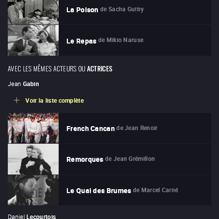
de
Sacha Guitry
La Poison
de
Mikio Naruse
Le Repas
AVEC LES MÊMES ACTEURS OU
ACTRICES
Jean
Gabin
Voir la liste complète
de
Jean Renoir
French Cancan
de
Jean Grémillon
Remorques
de
Marcel Carné
Le Quai des Brumes
Daniel
Lecourtois