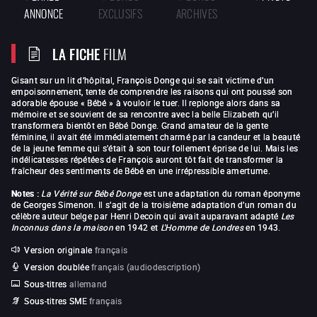
ANNONCE
EXCLUSIFS
ARCHIVES
LA FICHE
FILM
Gisant sur un lit d’hôpital, François Donge qui se sait victime d’un
empoisonnement, tente de comprendre les raisons qui ont poussé son
adorable épouse « Bébé » à vouloir le tuer. Il replonge alors dans sa
mémoire et se souvient de sa rencontre avec la belle Elizabeth qu’il
transformera bientôt en Bébé Donge. Grand amateur de la gente
féminine, il avait été immédiatement charmé par la candeur et la beauté
de la jeune femme qui s'était à son tour follement éprise de lui. Mais les
indélicatesses répétées de François auront tôt fait de transformer la
fraîcheur des sentiments de Bébé en une irrépressible amertume.
Notes :
La Vérité sur Bébé Donge
est une adaptation du roman éponyme
de Georges Simenon. Il s’agit de la troisième adaptation d’un roman du
célèbre auteur belge par Henri Decoin qui avait auparavant adapté
Les
Inconnus dans la maison
en 1942 et
L'Homme de Londres
en 1943.
Version originale
français
Version doublée
français (audiodescription)
Sous-titres
allemand
Sous-titres SME
français