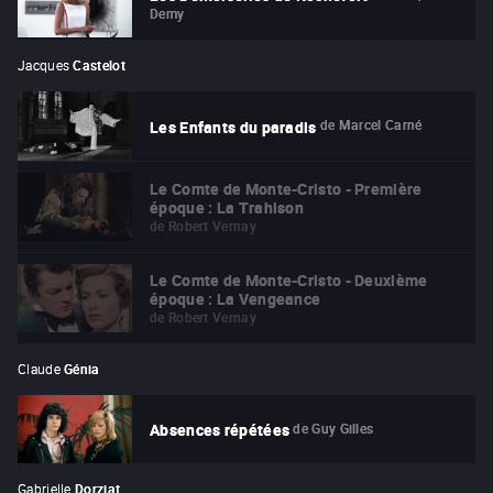
Demy
Jacques
Castelot
de
Marcel Carné
Les Enfants du paradis
Le Comte de Monte-Cristo - Première
époque : La Trahison
de
Robert Vernay
Le Comte de Monte-Cristo - Deuxième
époque : La Vengeance
de
Robert Vernay
Claude
Génia
de
Guy Gilles
Absences répétées
Gabrielle
Dorziat