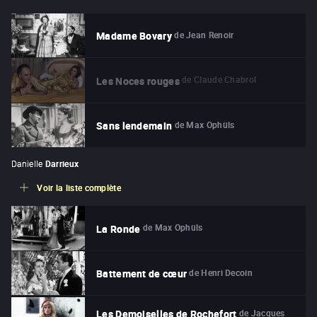
de
Jean Renoir
Madame Bovary
de
Claude Chabrol
Les Noces rouges
de
Max Ophüls
Sans lendemain
Danielle
Darrieux
Voir la liste complète
de
Max Ophüls
La Ronde
de
Henri Decoin
Battement de cœur
de
Jacques
Les Demoiselles de Rochefort