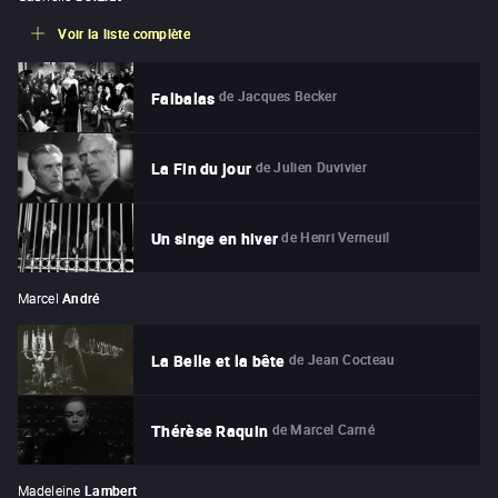
Voir la liste complète
de
Jacques Becker
Falbalas
de
Julien Duvivier
La Fin du jour
de
Henri Verneuil
Un singe en hiver
Marcel
André
de
Jean Cocteau
La Belle et la bête
de
Marcel Carné
Thérèse Raquin
Madeleine
Lambert