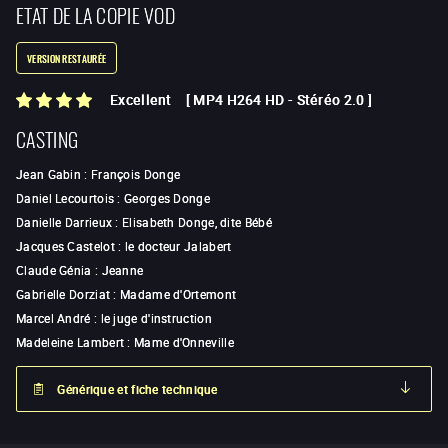
ETAT DE LA COPIE VOD
VERSION RESTAURÉE
Excellent
[
MP4 H264 HD
-
Stéréo 2.0
]
CASTING
Jean Gabin
:
François Donge
Daniel Lecourtois
:
Georges Donge
Danielle Darrieux
:
Elisabeth Donge, dite Bébé
Jacques Castelot
:
le docteur Jalabert
Claude Génia
:
Jeanne
Gabrielle Dorziat
:
Madame d'Ortemont
Marcel André
:
le juge d'instruction
Madeleine Lambert
:
Mame d'Onneville
Générique et fiche technique