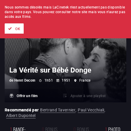
À L'UNITÉ
ABONNEMENT
Nous sommes désolés mais LaCinetek n'est actuellement pas disponible
dans votre pays.
Vous pouvez consulter notre site mais vous n'aurez pas
accès aux films.
Tous les films
Les listes de
Nouveautés
Trésors cachés
OK
La Vérité sur Bébé Donge
de
Henri Decoin
1h51
1951
France
Offrir un film
Ajouter à une playlist
Recommandé par
Bertrand Tavernier
,
Paul Vecchiali
,
Albert Dupontel
1
BANDE-
0
BONUS
0
BONUS
1
PHOTO