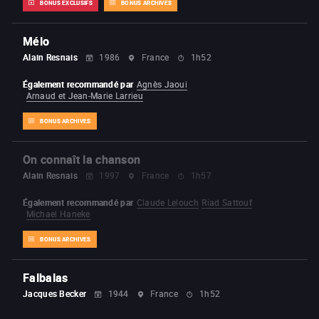
BONUS EXCLUSIFS
BONUS ARCHIVES
Mélo
Alain Resnais
1986
France
1h52
Également recommandé par
Agnès Jaoui
Arnaud et Jean-Marie Larrieu
BONUS ARCHIVES
On connaît la chanson
Alain Resnais
1997
France
1h57
Également recommandé par
Claude Lelouch
Riad Sattouf
Michael Haneke
BONUS ARCHIVES
Falbalas
Jacques Becker
1944
France
1h52