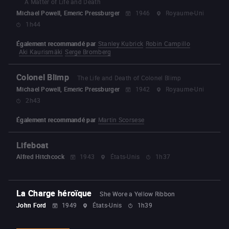
A Matter of Life and Death
Michael Powell, Emeric Pressburger
1946
Royaume-Uni
1h44
Également recommandé par
Stanley Kubrick
Robin Campillo
Aki Kaurismäki
Serge Bromberg
Colonel Blimp
The Life and Death of Colonel Blimp
Michael Powell, Emeric Pressburger
1942
Royaume-Uni
2h43
Également recommandé par
Martin Scorsese
Lifeboat
Alfred Hitchcock
1943
États-Unis
1h37
La Charge héroïque
She Wore a Yellow Ribbon
John Ford
1949
États-Unis
1h39