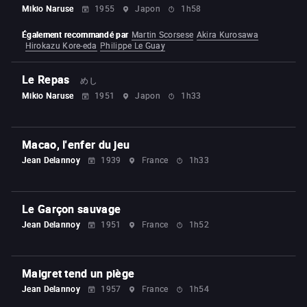
Mikio Naruse
1955
Japon
1h58
Également recommandé par
Martin Scorsese
Akira Kurosawa
Hirokazu Kore-eda
Philippe Le Guay
Le Repas
めし
Mikio Naruse
1951
Japon
1h33
Macao, l'enfer du jeu
Jean Delannoy
1939
France
1h33
Le Garçon sauvage
Jean Delannoy
1951
France
1h52
Maigret tend un piège
Jean Delannoy
1957
France
1h54