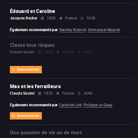
Édouard et Caroline
Jacques Becker
1950
France
1h28
Également recommandé par
Stanley Kubrick
Emmanuel Mouret
Classe tous risques
Claude Sautet
1959
France
1h47
BONUS ARCHIVES
Max et les ferrailleurs
Claude Sautet
1970
France
1h46
Également recommandé par
Caroline Link
Philippe Le Guay
BONUS ARCHIVES
Une question de vie ou de mort