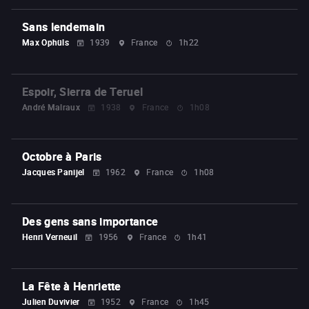
Sans lendemain
Max Ophüls
1939
France
1h22
Espoir, Sierra de Teruel
André Malraux
1938
France
1h08
Octobre à Paris
Jacques Panijel
1962
France
1h08
Des gens sans importance
Henri Verneuil
1956
France
1h41
La Fête à Henriette
Julien Duvivier
1952
France
1h45