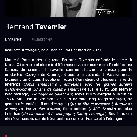
Bertrand
Tavernier
BIOGRAPHIE
FILMOGRAPHIE
Réalisateur français, né à Lyon en 1941 et mort en 2021.
Monté à Paris après la guerre, Bertrand Tavernier cofonde le ciné-club
Nickel Odéon et collabore à différentes revues, notamment Positif et Les
Cahiers du cinéma. Il travaille comme attaché de presse pour le
producteur Georges de Beauregard puis en indépendant. Passionné par
le cinéma américain, il publie un recueil d’entretiens et plusieurs livres de
référence (
Amis américains : entretiens avec les grands auteurs
d'Hollywood
et
50 ans de cinéma américain
) sur le sujet. Son premier
long-métrage,
L’Horloger de Saint-Paul
, reçoit l’Ours d’Argent à Berlin en
1974. Suit une œuvre riche de plus de vingt-cinq longs-métrages, de
genres très variés : films d’époque (
Que la fête commence !
,
Autour de
minuit
,
La Vie et rien d’autre
), films policier (
L.627
,
L’Appât
) ou plus
intimiste (
Un dimanche à la campagne
,
Daddy nostalgie
). Ses films ont
été récompensés par de très nombreux prix en France et à l’étranger.
L'Horloger de Saint-Paul
Que la fête commence
Le
Juge et l'assassin
Des enfants gâtés
–
La Mort en
direct
(1979)
– Une semaine de vacances
–
Coup de