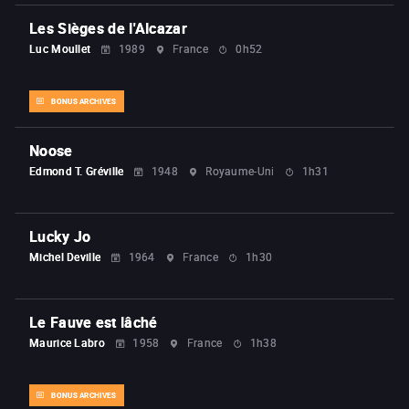
Les Sièges de l'Alcazar
Luc Moullet
1989
France
0h52
BONUS ARCHIVES
Noose
Edmond T. Gréville
1948
Royaume-Uni
1h31
Lucky Jo
Michel Deville
1964
France
1h30
Le Fauve est lâché
Maurice Labro
1958
France
1h38
BONUS ARCHIVES