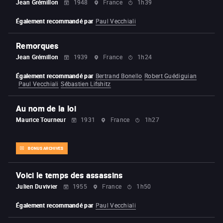
Jean Grémillon
1948
France
1h39
Également recommandé par
Paul Vecchiali
Remorques
Jean Grémillon
1939
France
1h24
Également recommandé par
Bertrand Bonello
Robert Guédiguian
Paul Vecchiali
Sébastien Lifshitz
Au nom de la loi
Maurice Tourneur
1931
France
1h27
BONUS ARCHIVES
Voici le temps des assassins
Julien Duvivier
1955
France
1h50
Également recommandé par
Paul Vecchiali