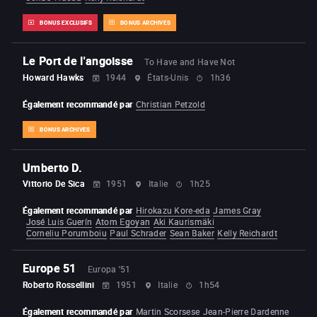
BONUS EXCLUSIFS
BONUS ARCHIVES
Le Port de l'angoisse
To Have and Have Not
Howard Hawks
1944
États-Unis
1h36
Également recommandé par
Christian Petzold
BONUS ARCHIVES
Umberto D.
Vittorio De Sica
1951
Italie
1h25
Également recommandé par
Hirokazu Kore-eda
James Gray
José Luis Guerín
Atom Egoyan
Aki Kaurismäki
Corneliu Porumboiu
Paul Schrader
Sean Baker
Kelly Reichardt
Europe 51
Europa '51
Roberto Rossellini
1951
Italie
1h54
Également recommandé par
Martin Scorsese
Jean-Pierre Dardenne