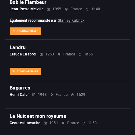
Bob le Flambeur
Jean-Pierre Melville
1955
France
1h40
Également recommandé par
Stanley Kubrick
BONUS ARCHIVES
Landru
Claude Chabrol
1963
France
1h55
BONUS ARCHIVES
Bagarres
Henri Calef
1948
France
1h29
La Nuit est mon royaume
Georges Lacombe
1951
France
1h50