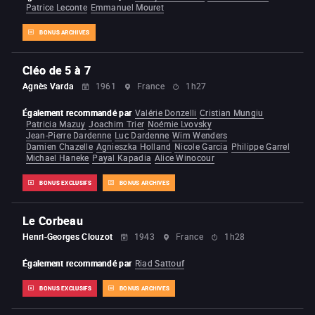
Patrice Leconte
Emmanuel Mouret
BONUS ARCHIVES
Cléo de 5 à 7
Agnès Varda
1961
France
1h27
Également recommandé par
Valérie Donzelli
Cristian Mungiu
Patricia Mazuy
Joachim Trier
Noémie Lvovsky
Jean-Pierre Dardenne
Luc Dardenne
Wim Wenders
Damien Chazelle
Agnieszka Holland
Nicole Garcia
Philippe Garrel
Michael Haneke
Payal Kapadia
Alice Winocour
BONUS EXCLUSIFS
BONUS ARCHIVES
Le Corbeau
Henri-Georges Clouzot
1943
France
1h28
Également recommandé par
Riad Sattouf
BONUS EXCLUSIFS
BONUS ARCHIVES