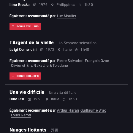
Lino Brocka
1976
Philippines
1h30
Également recommandé par
Luc Moullet
BONUS EXCLUSIFS
L'Argent de la vieille
Lo Scopone scientifico
Luigi Comencini
1972
Italie
1h48
Également recommandé par
Pierre Salvadori
François Ozon
Olivier et Éric Nakache & Toledano
BONUS EXCLUSIFS
Une vie difficile
Una vita difficile
Dino Risi
1961
Italie
1h53
Également recommandé par
Arthur Harari
Guillaume Brac
Louis Garrel
Nuages flottants
浮雲