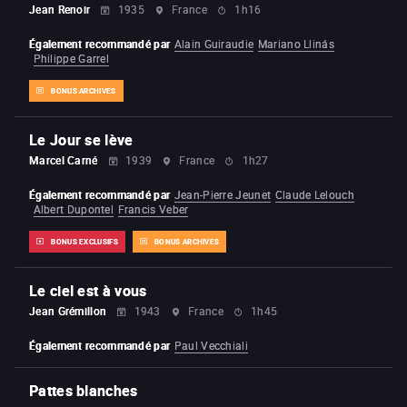
Jean Renoir
1935
France
1h16
Également recommandé par
Alain Guiraudie
Mariano Llinás
Philippe Garrel
BONUS ARCHIVES
Le Jour se lève
Marcel Carné
1939
France
1h27
Également recommandé par
Jean-Pierre Jeunet
Claude Lelouch
Albert Dupontel
Francis Veber
BONUS EXCLUSIFS
BONUS ARCHIVES
Le ciel est à vous
Jean Grémillon
1943
France
1h45
Également recommandé par
Paul Vecchiali
Pattes blanches