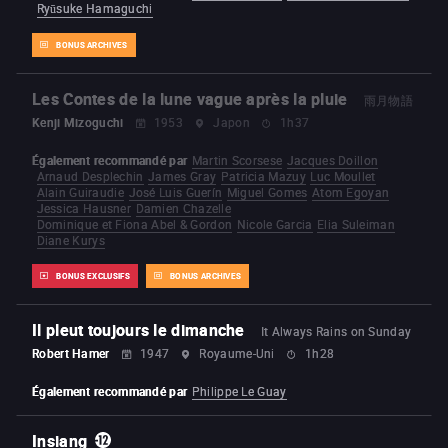
Ryūsuke Hamaguchi
BONUS ARCHIVES
Les Contes de la lune vague après la pluie
雨月物語
Kenji Mizoguchi
1953
Japon
1h37
Également recommandé par
Martin Scorsese
Jacques Doillon
Arnaud Desplechin
James Gray
Patricia Mazuy
Luc Moullet
Alain Guiraudie
José Luis Guerín
Miguel Gomes
Atom Egoyan
Jessica Hausner
Damien Chazelle
Dominique et Fiona Abel & Gordon
Nicole Garcia
Elia Suleiman
Diane Kurys
BONUS EXCLUSIFS
BONUS ARCHIVES
Il pleut toujours le dimanche
It Always Rains on Sunday
Robert Hamer
1947
Royaume-Uni
1h28
Également recommandé par
Philippe Le Guay
Insiang