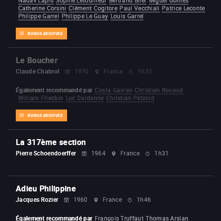
Catherine Corsini
Clément Cogitore
Paul Vecchiali
Patrice Leconte
Philippe Garrel
Philippe Le Guay
Louis Garrel
BONUS ARCHIVES
Le Boucher
Claude Chabrol
1970
France
1h33
Également recommandé par
Costa Gavras
Christian Rouaud
William Friedkin
Luc Dardenne
Christian Petzold
BONUS ARCHIVES
La 317ème section
Pierre Schoendoerffer
1964
France
1h31
Adieu Philippine
Jacques Rozier
1960
France
1h46
Également recommandé par
François Truffaut
Thomas Arslan