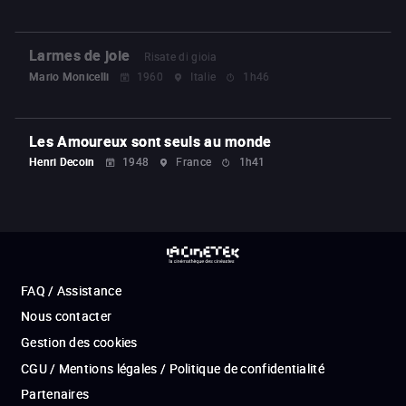
Larmes de joie
Risate di gioia
Mario Monicelli
1960
Italie
1h46
Les Amoureux sont seuls au monde
Henri Decoin
1948
France
1h41
FAQ / Assistance
Nous contacter
Gestion des cookies
CGU / Mentions légales / Politique de confidentialité
Partenaires