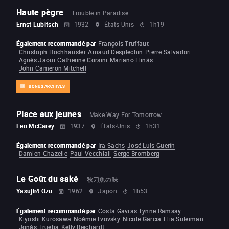
Haute pègre
Trouble in Paradise
Ernst Lubitsch
1932
États-Unis
1h19
Également recommandé par
François Truffaut
Christoph Hochhäusler
Arnaud Desplechin
Pierre Salvadori
Agnès Jaoui
Catherine Corsini
Mariano Llinás
John Cameron Mitchell
BONUS ARCHIVES
Place aux jeunes
Make Way For Tomorrow
Leo McCarey
1937
États-Unis
1h31
Également recommandé par
Ira Sachs
José Luis Guerín
Damien Chazelle
Paul Vecchiali
Serge Bromberg
Le Goût du saké
秋刀魚の味
Yasujirō Ozu
1962
Japon
1h53
Également recommandé par
Costa Gavras
Lynne Ramsay
Kiyoshi Kurosawa
Noémie Lvovsky
Nicole Garcia
Elia Suleiman
Jonás Trueba
Kelly Reichardt