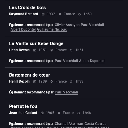
Les Croix de bois
Raymond Bernard
1932
France
1h50
Également recommandé par
Olivier Assayas
Paul Vecchiali
Albert Dupontel
Guillaume Nicloux
La Vérité sur Bébé Donge
Henri Decoin
1951
France
1h51
Également recommandé par
Paul Vecchiali
Albert Dupontel
Battement de cœur
Henri Decoin
1939
France
1h33
Également recommandé par
Paul Vecchiali
Pierrot le fou
Jean-Luc Godard
1965
France
1h46
Également recommandé par
Chantal Akerman
Costa Gavras
Nadav Lapid
Sophie Letourneur
Bertrand Blier
Miguel Gomes