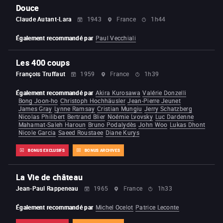
Douce
Claude Autant-Lara
1943
France
1h44
Également recommandé par
Paul Vecchiali
Les 400 coups
François Truffaut
1959
France
1h39
Également recommandé par
Akira Kurosawa
Valérie Donzelli
Bong Joon-ho
Christoph Hochhäusler
Jean-Pierre Jeunet
James Gray
Lynne Ramsay
Cristian Mungiu
Jerry Schatzberg
Nicolas Philibert
Bertrand Blier
Noémie Lvovsky
Luc Dardenne
Mahamat-Saleh Haroun
Bruno Podalydès
John Woo
Lukas Dhont
Nicole Garcia
Saeed Roustaee
Diane Kurys
BONUS EXCLUSIFS
BONUS ARCHIVES
La Vie de château
Jean-Paul Rappeneau
1965
France
1h33
Également recommandé par
Michel Ocelot
Patrice Leconte