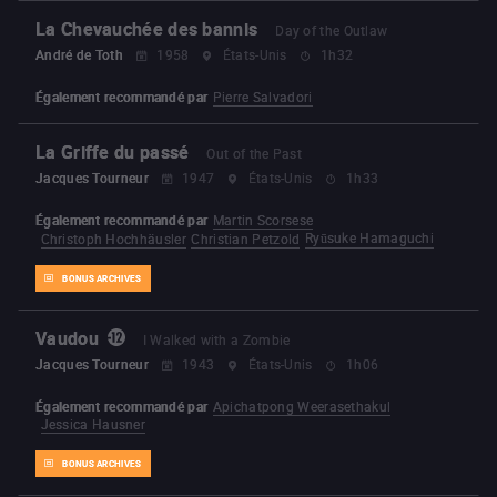
La Chevauchée des bannis
Day of the Outlaw
André de Toth
1958
États-Unis
1h32
Également recommandé par
Pierre Salvadori
La Griffe du passé
Out of the Past
Jacques Tourneur
1947
États-Unis
1h33
Également recommandé par
Martin Scorsese
Ryūsuke Hamaguchi
Christoph Hochhäusler
Christian Petzold
BONUS ARCHIVES
Vaudou
I Walked with a Zombie
Jacques Tourneur
1943
États-Unis
1h06
Également recommandé par
Apichatpong Weerasethakul
Jessica Hausner
BONUS ARCHIVES