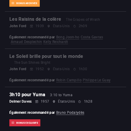
BONUS ARCHIVES
Les Raisins de la colère
The Grapes of Wrath
John Ford
1939
États-Unis
2h09
Également recommandé par
Bong Joon-ho
Costa Gavras
Arnaud Desplechin
Kelly Reichardt
Le Soleil brille pour tout le monde
The Sun Shines Bright
John Ford
1952
États-Unis
1h30
Également recommandé par
Robin Campillo
Philippe Le Guay
3h10 pour Yuma
3:10 to Yuma
Delmer Daves
1957
États-Unis
1h28
Également recommandé par
Bruno Podalydès
BONUS EXCLUSIFS