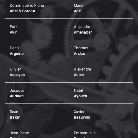
Dominique et Fiona
Maren
Abel & Gordon
Ade
Fatih
Alejandro
Akin
Amenábar
Dario
Thomas
Argento
Arslan
Olivier
Alexandre
Assayas
Astier
Jacques
Nabil
Audiard
Ayouch
Sean
Xavier
Baker
Beauvois
Jean-Pierre
Emmanuelle