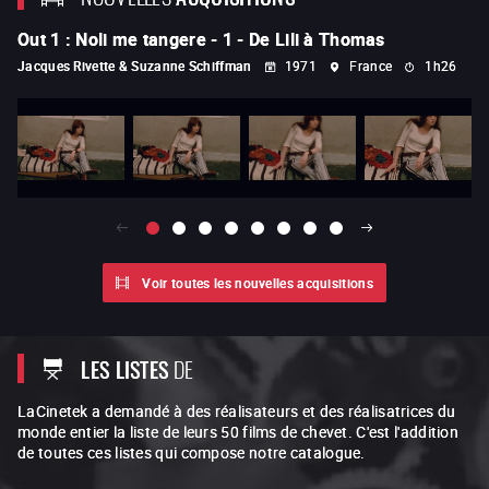
Out 1 : Noli me tangere - 1 - De Lili à Thomas
4
Jacques Rivette & Suzanne Schiffman
1971
France
1h26
An
Voir toutes les nouvelles acquisitions
LES LISTES
DE
LaCinetek a demandé à des réalisateurs et des réalisatrices du
monde entier la liste de leurs 50 films de chevet. C'est l'addition
de toutes ces listes qui compose notre catalogue.