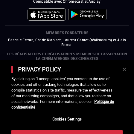
Compatible avec Chromecast et Airplay
MEMBRES FONDATEURS
Pascale Ferran, Cédric Klapisch, Laurent Cantet (
réalisateurs
)
et
Alain
Rocca.
LES RÉALISATEURS ET RÉALISATRICES MEMBRES DE L'ASSOCIATION
LA CINÉMATHÈQUE DES CINÉASTES
Olivier Assayas, Bertrand Bonello, Michel Hazanavicius (représentant de
PRIVACY POLICY
l'ARP), Rebecca Zlotowski et Mikael Buch (représentant de la SRF)
By clicking on "I accept cookies" you consent to the use of
LES ORGANISMES MEMBRES DE L'ASSOCIATION LA CINÉMATHÈQUE
DES CINÉASTES
cookies and other tracking technologies that allow us to
compile statistics on site traffic, measure the effectiveness
ouvre une nouvelle fenêtre
Lien externe
ouvre une nouvelle fenêtre
Lien externe
ouvre une nouvelle fenêtre
Lien externe
ouvre une nouvelle fenêtre
Lien externe
of our marketing campaigns, and that allow you to share on
ouvre une nouvelle fenêtre
Lien externe
ouvre une nouvelle fenêtre
Lien externe
ouvre une nouvelle fenêtre
Lien externe
social networks. For more informations, see our
Politique de
ouvre une nouvelle fenêtre
Lien externe
ouvre une nouvelle fenêtre
Lien externe
ouvre une nouvelle fenêtre
Lien externe
ouvre une nouvelle fenêtre
Lien externe
ouvre une nouvelle fenêtre
Lien externe
ouvre une nouvelle fenêtre
Lien externe
confidentialité
ouvre une nouvelle fenêtre
Lien externe
Cookies Settings
LACINETEK EST SOUTENUE PAR
ouvre une nouvelle fenêtre
Lien externe
ouvre une nouvelle fenêtre
Lien externe
ouvre une nouvelle fenêtre
Lien externe
ouvre une nouvelle fenêtre
Lien externe