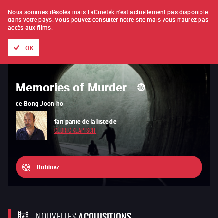
À L'UNITÉ
ABONNEMENT
Nous sommes désolés mais LaCinetek n'est actuellement pas disponible
dans votre pays.
Vous pouvez consulter notre site mais vous n'aurez pas
accès aux films.
Tous les films
Les listes de
Nouveautés
Trésors cachés
OK
Memories of Murder
Au hasard Balthazar
de
de
Bong Joon-ho
Robert Bresson
fait partie de la liste de
vous est recommandé par
CÉDRIC KLAPISCH
ROBIN CAMPILLO
Bobinez
NOUVELLES
ACQUISITIONS