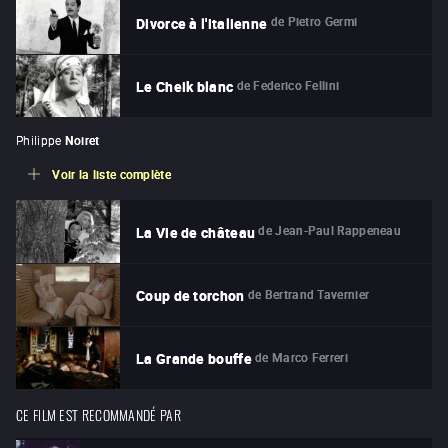
de
Pietro Germi
Divorce à l'italienne
de
Federico Fellini
Le Cheik blanc
Philippe
Noiret
Voir la liste complète
de
Jean-Paul Rappeneau
La Vie de château
de
Bertrand Tavernier
Coup de torchon
de
Marco Ferreri
La Grande bouffe
CE FILM EST RECOMMANDÉ PAR