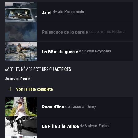
de
Aki Kaurismäki
Ariel
de
Jean-Luc Godard
Puissance de la parole
de
Kevin Reynolds
La Bête de guerre
AVEC LES MÊMES ACTEURS OU
ACTRICES
Jacques
Perrin
Voir la liste complète
de
Jacques Demy
Peau d'âne
de
Valerio Zurlini
La Fille à la valise