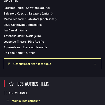
Jacques Perrin
:
Salvatore (adulte)
Salvatore Cascio
:
Salvatore (enfant)
Marco Leonardi
:
Salvatore (adolescent)
Enzo Cannavale
:
Spaccafico
Isa Danieli
:
Anna
Antonella Attili
:
Maria jeune
Leopoldo Trieste
:
Père Adelfio
Agnese Nani
:
Elena adolescente
Philippe Noiret
:
Alfredo
Générique et fiche technique
LES AUTRES
FILMS
DE LA MÊME
ANNÉE
Voir la liste complète