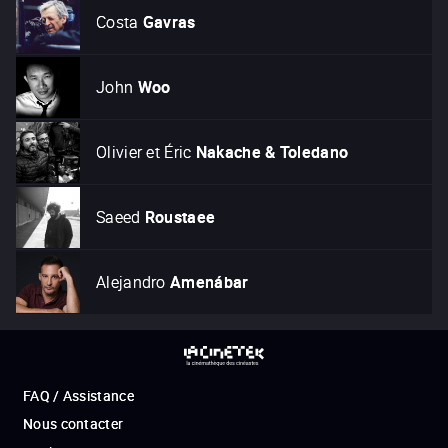
Costa
Gavras
John
Woo
Olivier et Éric
Nakache & Toledano
Saeed
Roustaee
Alejandro
Amenábar
FAQ / Assistance
Nous contacter