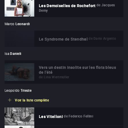
de
Jacques
Les Demoiselles de Rochefort
Demy
Marco
Leonardi
de
Dario Argento
Le Syndrome de Stendhal
Isa
Danieli
Vers un destin insolite sur les flots bleus
de l’été
de
Lina Wertmüller
Leopoldo
Trieste
Voir la liste complète
de
Federico Fellini
Les Vitelloni