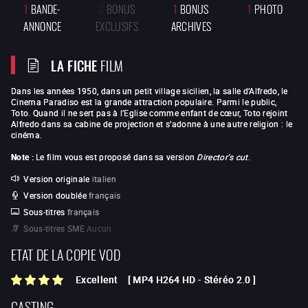
1
BANDE-
0
BONUS
1
BONUS
1
PHOTO
ANNONCE
EXCLUSIFS
ARCHIVES
LA FICHE
FILM
Dans les années 1950, dans un petit village sicilien, la salle d’Alfredo, le
Cinema Paradiso est la grande attraction populaire. Parmi le public,
Toto. Quand il ne sert pas à l’Eglise comme enfant de cœur, Toto rejoint
Alfredo dans sa cabine de projection et s’adonne à une autre religion : le
cinéma.
Note :
Le film vous est proposé dans sa version
Director's cut
.
Version originale
italien
Version doublée
français
Sous-titres
français
Sous-titres SME
Aucun
ETAT DE LA COPIE VOD
Excellent
[
MP4 H264 HD
-
Stéréo 2.0
]
CASTING