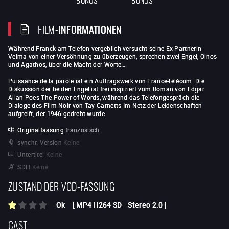
FILM-
INFORMATIONEN
Während Franck am Telefon vergeblich versucht seine Ex-Partnerin
Velma von einer Versöhnung zu überzeugen, sprechen zwei Engel, Oinos
und Agathos, über die Macht der Worte…
Puissance de la parole ist ein Auftragswerk von France-télécom. Die
Diskussion der beiden Engel ist frei inspiriert vom Roman von Edgar
Allan Poes The Power of Words, während das Telefongespräch die
Dialoge des Film Noir von Tay Garnetts Im Netz der Leidenschaften
aufgreift, der 1946 gedreht wurde.
Originalfassung
französisch
synchr. Version
Keine
Untertitel
Keine
SDH
Keine
ZUSTAND DER VOD-FASSUNG
Ok
[
MP4 H264 SD
-
Stereo 2.0
]
CAST