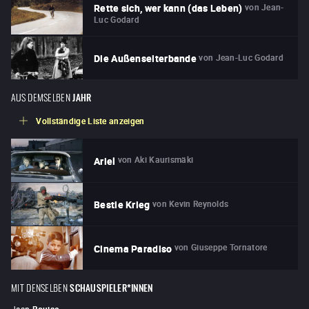
von
Jean-
Rette sich, wer kann (das Leben)
Luc Godard
von
Jean-Luc Godard
Die Außenseiterbande
AUS DEMSELBEN
JAHR
Vollständige Liste anzeigen
von
Aki Kaurismäki
Ariel
von
Kevin Reynolds
Bestie Krieg
von
Giuseppe Tornatore
Cinema Paradiso
MIT DENSELBEN
SCHAUSPIELER*INNEN
Jean
Bouise