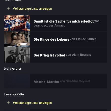
Vollständige Liste anzeigen
von
Damit ist die Sache für mich erledigt
Jean-Jacques Annaud
von
Claude Sautet
Die Dinge des Lebens
von
Alain Resnais
Der Krieg ist vorbei
Lydia
Andrei
von
Sandrine Veysset
Martha, Martha
Laurence
Côte
Vollständige Liste anzeigen