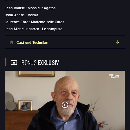
Jean Bouise
:
Monsieur Agatos
Lydia Andrei
:
Velma
Laurence Côte
:
Mademoiselle Oïnos
Jean-Michel Iribarren
:
Le pompiste
Cast und Techniker
BONUS
EXKLUSIV