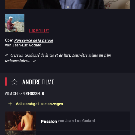
LUC MOULLET
Über
Puissance de la parole
von
Jean-Luc Godard
C'est un condensé de la vie et de l'art, peut-être même un film
testamentaire...
ANDERE
FILME
VOM SELBEN
REGISSEUR
Vollständige Liste anzeigen
von
Jean-Luc Godard
Passion