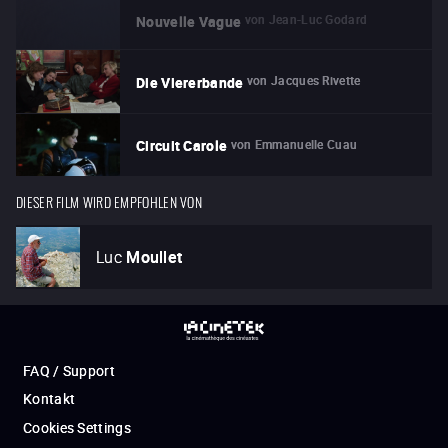
von
Jean-Luc Godard
Nouvelle Vague
von
Jacques Rivette
Die Viererbande
von
Emmanuelle Cuau
Circuit Carole
DIESER FILM WIRD EMPFOHLEN VON
Luc
Moullet
FAQ / Support
Kontakt
Cookies Settings