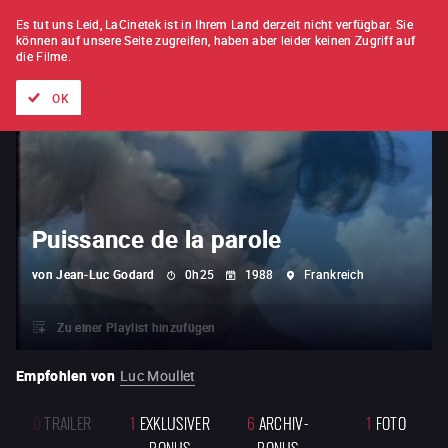
FILM FÜR FILM
ABONNEMENT
Es tut uns Leid, LaCinetek ist in Ihrem Land derzeit nicht verfügbar.
Sie
können auf unsere Seite zugreifen, haben aber leider keinen Zugriff auf
die Filme.
Alle Filme
Listen von
Neuheiten
Hidden Treasures
Topli
OK
Puissance de la parole
von
Jean-Luc Godard
0h25
1988
Frankreich
Zu einer Playlist hinzufügen
Empfohlen von
Luc Moullet
0
TRAILER
1
EXKLUSIVER
6
ARCHIV-
1
FOTO
BONUS
BONUS