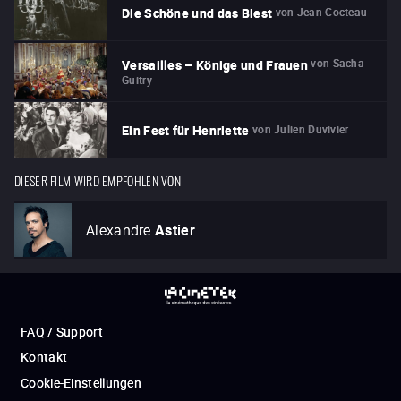
von
Jean Cocteau
Die Schöne und das Biest
von
Sacha
Versailles – Könige und Frauen
Guitry
von
Julien Duvivier
Ein Fest für Henriette
DIESER FILM WIRD EMPFOHLEN VON
Alexandre
Astier
FAQ / Support
Kontakt
Cookie-Einstellungen