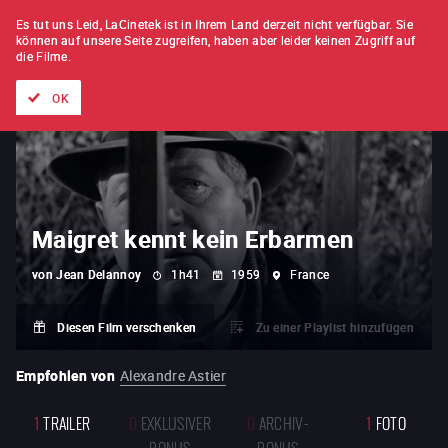
FILM FÜR FILM
ABONNEMENT
Es tut uns Leid, LaCinetek ist in Ihrem Land derzeit nicht verfügbar.
Sie
können auf unsere Seite zugreifen, haben aber leider keinen Zugriff auf
die Filme.
Alle Filme
Listen von
Neuheiten
Hidden Treasures
Topli
OK
Maigret kennt kein Erbarmen
von
Jean Delannoy
1h41
1959
France
Diesen Film verschenken
Zu einer Playlist hinzufügen
Empfohlen von
Alexandre Astier
1
TRAILER
0
EXKLUSIVER
0
ARCHIV-
1
FOTO
BONUS
BONUS