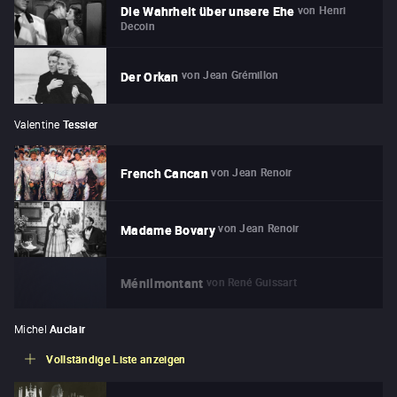
von
Henri
Die Wahrheit über unsere Ehe
Decoin
von
Jean Grémillon
Der Orkan
Valentine
Tessier
von
Jean Renoir
French Cancan
von
Jean Renoir
Madame Bovary
von
René Guissart
Ménilmontant
Michel
Auclair
Vollständige Liste anzeigen