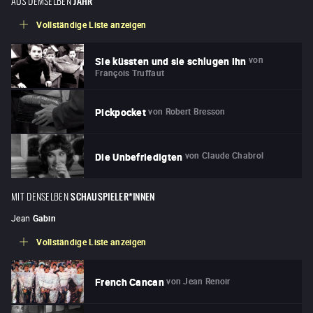
JAHR
Vollständige Liste anzeigen
von
Sie küssten und sie schlugen ihn
François Truffaut
von
Robert Bresson
Pickpocket
von
Claude Chabrol
Die Unbefriedigten
MIT DENSELBEN
SCHAUSPIELER*INNEN
Jean
Gabin
Vollständige Liste anzeigen
von
Jean Renoir
French Cancan