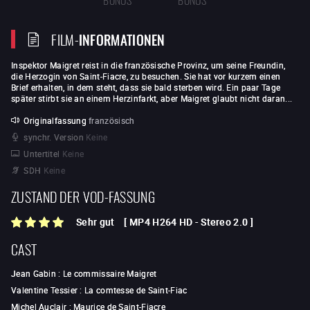
FILM-
INFORMATIONEN
Inspektor Maigret reist in die französische Provinz, um seine Freundin,
die Herzogin von Saint-Fiacre, zu besuchen. Sie hat vor kurzem einen
Brief erhalten, in dem steht, dass sie bald sterben wird. Ein paar Tage
später stirbt sie an einem Herzinfarkt, aber Maigret glaubt nicht daran...
Originalfassung
französisch
synchr. Version
Keine
Untertitel
Keine
SDH
Keine
ZUSTAND DER VOD-FASSUNG
Sehr gut
[
MP4 H264 HD
-
Stereo 2.0
]
CAST
Jean Gabin
:
Le commissaire Maigret
Valentine Tessier
:
La comtesse de Saint-Fiac
Michel Auclair
:
Maurice de Saint-Fiacre