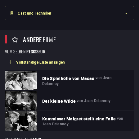
Cast und Techniker
ANDERE
FILME
VOM SELBEN
REGISSEUR
Vollständige Liste anzeigen
von
Jean
Die Spielhölle von Macao
Delannoy
von
Jean Delannoy
Der kleine Wilde
von
Kommissar Maigret stellt eine Falle
Jean Delannoy
AUS DEMSELBEN