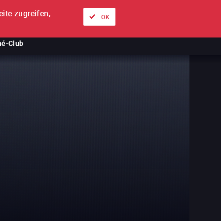
ite zugreifen,
Über uns
Unsere Angebote
Anmelden
DE
OK
né-Club