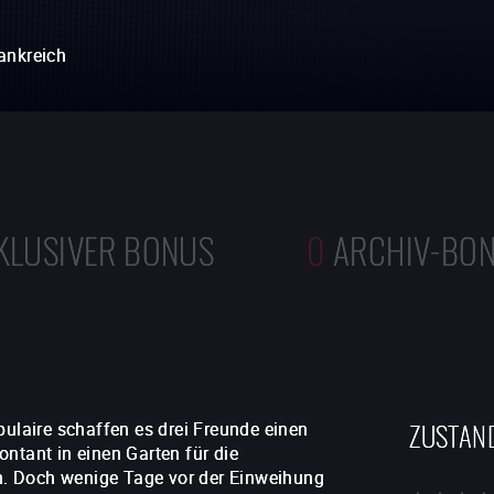
ankreich
KLUSIVER BONUS
0
ARCHIV-BO
ZUSTAN
pulaire schaffen es drei Freunde einen
ntant in einen Garten für die
eln. Doch wenige Tage vor der Einweihung