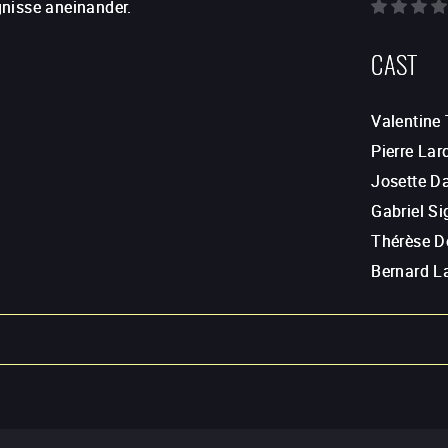
gnisse aneinander.
CAST
Valentine 
Pierre Lar
Josette D
Gabriel Si
Thérèse D
Bernard L