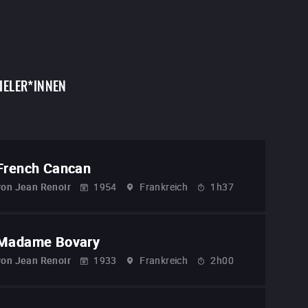
IELER*INNEN
French Cancan
von
Jean Renoir
1954
Frankreich
1h37
Madame Bovary
von
Jean Renoir
1933
Frankreich
2h00