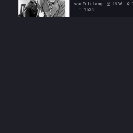
von
Fritz Lang
1936
1h34