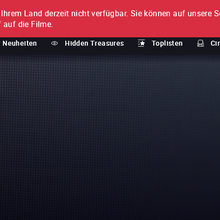
n Ihrem Land derzeit nicht verfügbar.
Sie können auf unsere Se
MENT
 auf die Filme.
Neuheiten
Hidden Treasures
Toplisten
Ci