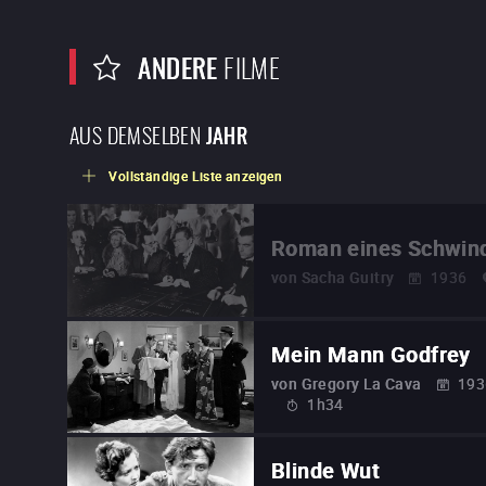
ANDERE
FILME
AUS DEMSELBEN
JAHR
Vollständige Liste anzeigen
Roman eines Schwind
von
Sacha Guitry
1936
Mein Mann Godfrey
von
Gregory La Cava
193
1h34
Blinde Wut