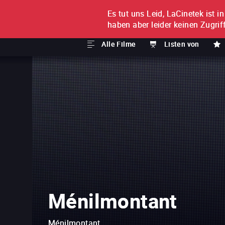
Es tut uns Leid, LaCinetek ist i
FILM FÜR FILM
ABONNE
haben aber leider keinen Zugriff
Alle Filme
Listen von
Ménilmontant
Ménilmontant