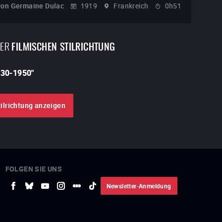
von
Germaine Dulac
1919
Frankreich
0h51
DER
FILMISCHEN STILRICHTUNG
930-1950
"
tilrichtung anzeigen
FOLGEN SIE UNS
Newsletter-Anmeldung