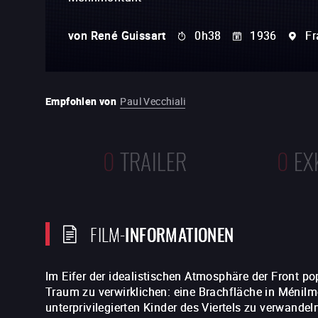
von
René Guissart
0h38
1936
Fr
Empfohlen von
Paul Vecchiali
0
TRAILER
0
EX
FILM-
INFORMATIONEN
Im Eifer der idealistischen Atmosphäre der Front po
Traum zu verwirklichen: eine Brachfläche in Ménilmo
unterprivilegierten Kinder des Viertels zu verwand