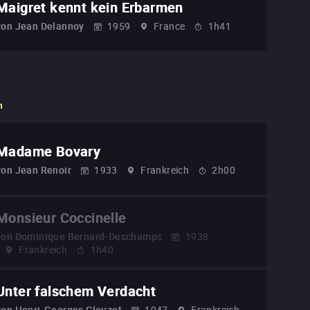
Maigret kennt kein Erbarmen
von
Jean Delannoy
1959
France
1h41
n
Madame Bovary
von
Jean Renoir
1933
Frankreich
2h00
Monsieur Coccinelle
von
Dominique Bernard-Deschamps
1938
Frankreich
1h40
Unter falschem Verdacht
von
Henri-Georges Clouzot
1947
Frankreich