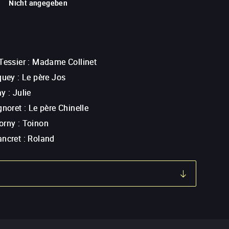
Nicht angegeben
Tessier
:
Madame Collinet
quey
:
Le père Jos
ay
:
Julie
gnoret
:
Le père Chinelle
orny
:
Toinon
ancret
:
Roland