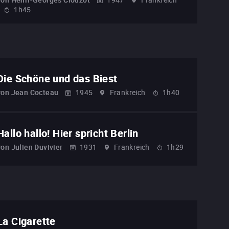
1h45
Die Schöne und das Biest
von
Jean Cocteau
1945
Frankreich
1h40
Hallo hallo! Hier spricht Berlin
von
Julien Duvivier
1931
Frankreich
1h29
La Cigarette