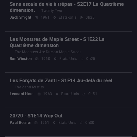
Sans escale de vie à trépas - S2E17 La Quatrième
dimension.
Twenty Two
Jack Smight
1961
États-Unis
0h25
Les Monstres de Maple Street - S1E22 La
Quatrième dimension
The Monsters Are Due on Maple Street
Ron Winston
1960
États-Unis
0h25
Les Forçats de Zanti - S1E14 Au-delà du réel
The Zanti Misfits
Leonard Horn
1963
États-Unis
0h51
20/20 - S1E14 Way Out
Paul Bosner
1961
États-Unis
0h30