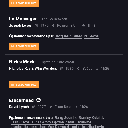
BONUS ARCHIVES
Le Messager
The Go-Between
Joseph Losey
1970
Royaume-Uni
1h49
Également recommandé par
Jacques Audiard
Ira Sachs
BONUS ARCHIVES
Nick's Movie
Lightning Over Water
Nicholas Ray & Wim Wenders
1980
Suède
1h26
BONUS ARCHIVES
Eraserhead
David Lynch
1977
États-Unis
1h26
Également recommandé par
Bong Joon-ho
Stanley Kubrick
Jean-Pierre Jeunet
Atom Egoyan
Amat Escalante
Jessica Hausner
Jaco Van Dormael
Lucile Hadzihalilovic