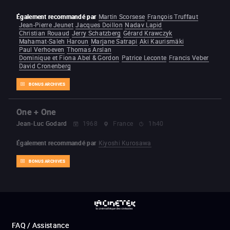
Également recommandé par
Martin Scorsese
François Truffaut
Jean-Pierre Jeunet
Jacques Doillon
Nadav Lapid
Christian Rouaud
Jerry Schatzberg
Gérard Krawczyk
Mahamat-Saleh Haroun
Marjane Satrapi
Aki Kaurismäki
Paul Verhoeven
Thomas Arslan
Dominique et Fiona Abel & Gordon
Patrice Leconte
Francis Veber
David Cronenberg
BONUS ARCHIVES
One + One
Jean-Luc Godard
1968
France
1h40
Également recommandé par
Kiyoshi Kurosawa
BONUS ARCHIVES
FAQ / Assistance