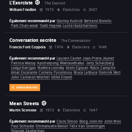
L'Exorciste
The Exorcist
William Friedkin
1973
États-Unis
2h07
Également recommandé par
Stanley Kubrick
Bertrand Bonello
Park Chan-wook
Todd Haynes
Lucile Hadzihalilovic
Conversation secrète
The Conversation
Francis Ford Coppola
1974
États-Unis
1h49
Également recommandé par
Laurent Cantet
Jean-Pierre Jeunet
Patricia Mazuy
Apichatpong Weerasethakul
Jerry Schatzberg
Lodge Kerrigan
Noémie Lvovsky
Atom Egoyan
Robin Campillo
Amat Escalante
Corneliu Porumboiu
Bruce LaBruce
Dominik Moll
John Cameron Mitchell
Ildikó Enyedi
BONUS ARCHIVES
Mean Streets
Martin Scorsese
1973
États-Unis
1h47
Également recommandé par
Claire Simon
Bong Joon-ho
John Woo
Paul Schrader
Emmanuelle Bercot
Felix Van Groeningen
Yolande Zauberman