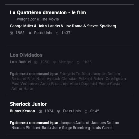
La Quatrième dimension - le film
Twilight Zone: The Movie
George Miller & John Landis & Joe Dante & Steven Spielberg
1983
États-Unis
1h37
Los Olvidados
Luis Buñuel
1950
Mexique
1h25
Également recommandé par
François Truffaut
Jacques Doillon
Bertrand Blier
Nabil Ayouch
Christian Petzold
Robert Guédiguian
Paul Verhoeven
Amat Escalante
Albert Dupontel
Pedro Costa
Arthur Harari
Sherlock Junior
Buster Keaton
1924
États-Unis
0h45
Également recommandé par
Jacques Audiard
Jacques Doillon
Nicolas Philibert
Radu Jude
Serge Bromberg
Louis Garrel