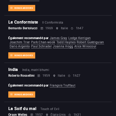
BONUS ARCHIVES
Le Conformiste
Il Conformista
Bernardo Bertolucci
1969
Italie
1h47
Également recommandé par
James Gray
Lodge Kerrigan
Joachim Trier
Park Chan-wook
Todd Haynes
Robert Guédiguian
Dario Argento
Paul Schrader
Joanna Hogg
Alice Winocour
BONUS ARCHIVES
India
India, matri bhumi
Roberto Rossellini
1959
Italie
1h27
Également recommandé par
François Truffaut
BONUS ARCHIVES
La Soif du mal
Touch of Evil
Orson Welles
1957
États-Unis
1h31