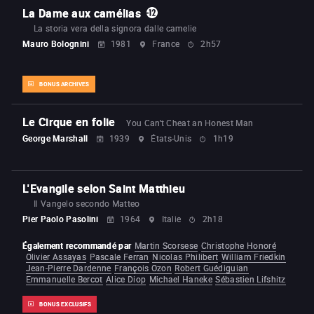
La Dame aux camélias
La storia vera della signora dalle camelie
Mauro Bolognini
1981
France
2h57
BONUS ARCHIVES
Le Cirque en folie
You Can't Cheat an Honest Man
George Marshall
1939
États-Unis
1h19
L'Evangile selon Saint Matthieu
Il Vangelo secondo Matteo
Pier Paolo Pasolini
1964
Italie
2h18
Également recommandé par
Martin Scorsese
Christophe Honoré
Olivier Assayas
Pascale Ferran
Nicolas Philibert
William Friedkin
Jean-Pierre Dardenne
François Ozon
Robert Guédiguian
Emmanuelle Bercot
Alice Diop
Michael Haneke
Sébastien Lifshitz
BONUS EXCLUSIFS