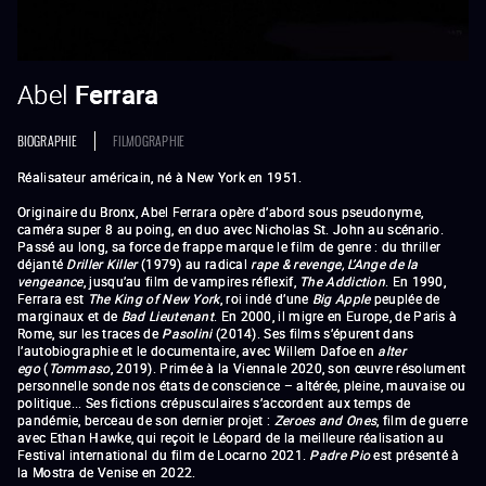
Abel
Ferrara
BIOGRAPHIE
FILMOGRAPHIE
Réalisateur américain, né à New York en 1951.
Originaire du Bronx, Abel Ferrara opère d’abord sous pseudonyme,
caméra super 8 au poing, en duo avec Nicholas St. John au scénario.
Passé au long, sa force de frappe marque le film de genre : du thriller
déjanté
Driller Killer
(1979) au radical
rape & revenge
,
L’Ange de la
vengeance
, jusqu’au film de vampires réflexif,
The Addiction
. En 1990,
Ferrara est
The King of New York
, roi indé d’une
Big Apple
peuplée de
marginaux et de
Bad Lieutenant
. En 2000, il migre en Europe, de Paris à
Rome, sur les traces de
Pasolini
(2014). Ses films s’épurent dans
l’autobiographie et le documentaire, avec Willem Dafoe en
alter
ego
(
Tommaso
, 2019). Primée à la Viennale 2020, son œuvre résolument
personnelle sonde nos états de conscience – altérée, pleine, mauvaise ou
politique... Ses fictions crépusculaires s’accordent aux temps de
pandémie, berceau de son dernier projet :
Zeroes and Ones
, film de guerre
avec Ethan Hawke, qui reçoit le Léopard de la meilleure réalisation au
Festival international du film de Locarno 2021.
Padre Pio
est présenté à
la Mostra de Venise en 2022.