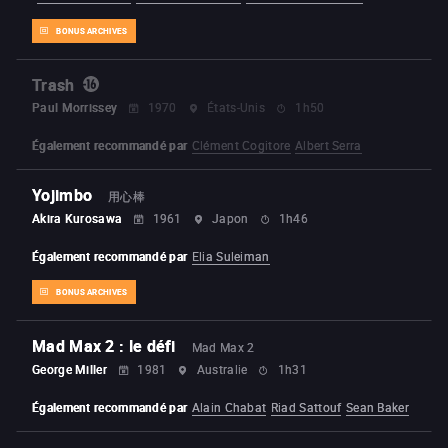
BONUS ARCHIVES
Trash
Paul Morrissey
1970
États-Unis
1h50
Également recommandé par
Clément Cogitore
Albert Serra
Yojimbo
用心棒
Akira Kurosawa
1961
Japon
1h46
Également recommandé par
Elia Suleiman
BONUS ARCHIVES
Mad Max 2 : le défi
Mad Max 2
George Miller
1981
Australie
1h31
Également recommandé par
Alain Chabat
Riad Sattouf
Sean Baker