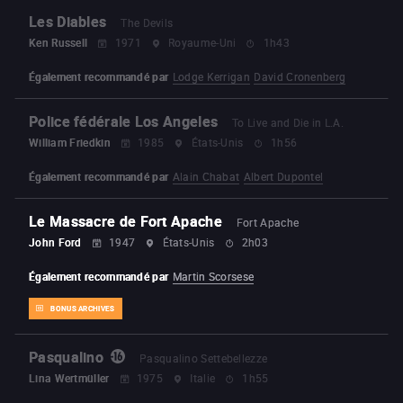
Les Diables
The Devils
Ken Russell
1971
Royaume-Uni
1h43
Également recommandé par
Lodge Kerrigan
David Cronenberg
Police fédérale Los Angeles
To Live and Die in L.A.
William Friedkin
1985
États-Unis
1h56
Également recommandé par
Alain Chabat
Albert Dupontel
Le Massacre de Fort Apache
Fort Apache
John Ford
1947
États-Unis
2h03
Également recommandé par
Martin Scorsese
BONUS ARCHIVES
Pasqualino
Pasqualino Settebellezze
Lina Wertmüller
1975
Italie
1h55