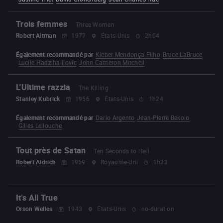
Trois femmes
Three Women
Robert Altman
1977
États-Unis
2h04
Également recommandé par
Kleber Mendonça Filho
Bruce LaBruce
Lucile Hadzihalilovic
John Cameron Mitchell
L'Ultime razzia
The Killing
Stanley Kubrick
1956
États-Unis
1h24
Également recommandé par
Dario Argento
Jean-Pierre Bekolo
Gilles Lellouche
Tout près de Satan
Ten Seconds to Hell
Robert Aldrich
1959
Royaume-Uni
1h33
It's All True
Orson Welles
1943
États-Unis
no-duration