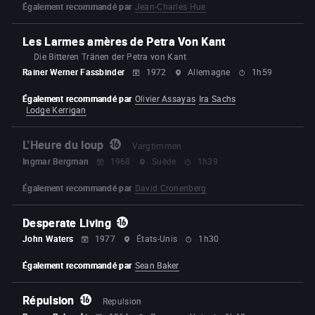
Également recommandé par
Jean-Charles Hue
Les Larmes amères de Petra Von Kant
Die Bitteren Tränen der Petra von Kant
Rainer Werner Fassbinder
1972
Allemagne
1h59
Également recommandé par
Olivier Assayas
Ira Sachs
Lodge Kerrigan
L'Heure du loup
Vargtimmen
Ingmar Bergman
1968
Suède
1h39
Également recommandé par
David Cronenberg
Desperate Living
John Waters
1977
États-Unis
1h30
Également recommandé par
Sean Baker
Répulsion
Repulsion