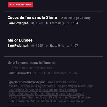
BONUS EXCLUSIFS
Coups de feu dans la Sierra
Ride the High Country
Sam Peckinpah
1962
États-Unis
1h34
Major Dundee
Sam Peckinpah
1965
États-Unis
1h57
Une femme sous influence
A Woman Under the Influence
John Cassavetes
1974
États-Unis
2h20
Également recommandé par
James Gray
Ira Sachs
Michel Hazanavicius
Agnès Varda
Lodge Kerrigan
Maren Ade
Jean-Pierre Dardenne
Wim Wenders
Nabil Ayouch
Robert Guédiguian
Damien Chazelle
Jaco Van Dormael
Caroline Link
Thomas Arslan
Elia Suleiman
Saeed Roustaee
John Cameron Mitchell
Michael Haneke
Andreas Dresen