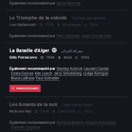
Également recommandé par
Lynne Ramsay
Le Triomphe de la volonté
Triumph des Willens
Leni Riefenstahl
1935
Allemagne
1h54
Également recommandé par
Paul Schrader
Jean-Charles Hue
La Bataille d'Alger
معركة الجزائر
Gillo Pontecorvo
1966
Italie
1h56
Également recommandé par
Stanley Kubrick
Laurent Cantet
Costa Gavras
Ken Loach
Jerry Schatzberg
Lodge Kerrigan
Bruce LaBruce
Paul Schrader
BONUS EXCLUSIFS
Les Amants de la nuit
They Live by Night
Nicholas Ray
1948
États-Unis
1h32
Également recommandé par
Bertrand Bonello
Kiyoshi Kurosawa
Clément Cogitore