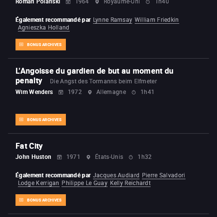
Roman Polanski
1964
Royaume-Uni
1h40
Également recommandé par
Lynne Ramsay
William Friedkin
Agnieszka Holland
BONUS ARCHIVES
L'Angoisse du gardien de but au moment du
penalty
Die Angst des Tormanns beim Elfmeter
Wim Wenders
1972
Allemagne
1h41
BONUS ARCHIVES
Fat City
John Huston
1971
États-Unis
1h32
Également recommandé par
Jacques Audiard
Pierre Salvadori
Lodge Kerrigan
Philippe Le Guay
Kelly Reichardt
BONUS ARCHIVES