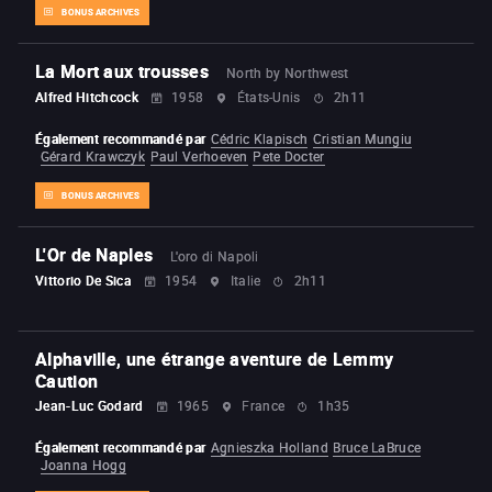
BONUS ARCHIVES
La Mort aux trousses
North by Northwest
Alfred Hitchcock
1958
États-Unis
2h11
Également recommandé par
Cédric Klapisch
Cristian Mungiu
Gérard Krawczyk
Paul Verhoeven
Pete Docter
BONUS ARCHIVES
L'Or de Naples
L'oro di Napoli
Vittorio De Sica
1954
Italie
2h11
Alphaville, une étrange aventure de Lemmy
Caution
Jean-Luc Godard
1965
France
1h35
Également recommandé par
Agnieszka Holland
Bruce LaBruce
Joanna Hogg