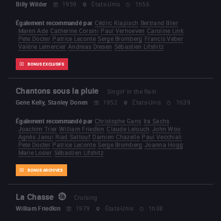
Billy Wilder
1959
États-Unis
1h56
Également recommandé par
Cédric Klapisch
Bertrand Blier
Maren Ade
Catherine Corsini
Paul Verhoeven
Caroline Link
Pete Docter
Patrice Leconte
Serge Bromberg
Francis Veber
Valérie Lemercier
Andreas Dresen
Sébastien Lifshitz
BONUS EXCLUSIFS
Chantons sous la pluie
Singin' in the Rain
Gene Kelly, Stanley Donen
1952
États-Unis
1h39
Également recommandé par
Christophe Gans
Ira Sachs
Joachim Trier
William Friedkin
Claude Lelouch
John Woo
Agnès Jaoui
Riad Sattouf
Damien Chazelle
Paul Vecchiali
Pete Docter
Patrice Leconte
Serge Bromberg
Joanna Hogg
Marie Losier
Sébastien Lifshitz
BONUS ARCHIVES
La Chasse
Cruising
William Friedkin
1979
États-Unis
1h38