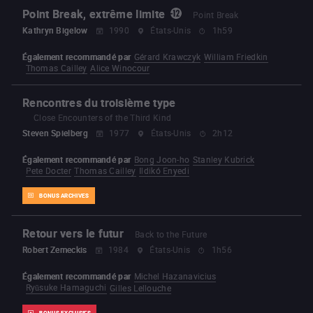
Point Break, extrême limite
Point Break
Kathryn Bigelow
1990
États-Unis
1h59
Également recommandé par
Gérard Krawczyk
William Friedkin
Thomas Cailley
Alice Winocour
Rencontres du troisième type
Close Encounters of the Third Kind
Steven Spielberg
1977
États-Unis
2h12
Également recommandé par
Bong Joon-ho
Stanley Kubrick
Pete Docter
Thomas Cailley
Ildikó Enyedi
BONUS ARCHIVES
Retour vers le futur
Back to the Future
Robert Zemeckis
1984
États-Unis
1h56
Également recommandé par
Michel Hazanavicius
Ryūsuke Hamaguchi
Gilles Lellouche
BONUS EXCLUSIFS