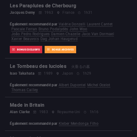
Les Parapluies de Cherbourg
Jacques Demy
1963
France
1h31
Également recommandé par
Valérie Donzelli
Laurent Cantet
Pascale Ferran
Bruno Podalydès
John Woo
João Pedro Rodrigues
Damien Chazelle
Jaco Van Dormael
Xavier Beauvois
Dag Johan Haugerud
BONUS EXCLUSIFS
BONUS ARCHIVES
Le Tombeau des lucioles
火垂るの墓
Isao Takahata
1989
Japon
1h29
Également recommandé par
Albert Dupontel
Michel Ocelot
Thomas Cailley
Made in Britain
Alan Clarke
1983
Royaume-Uni
1h16
Également recommandé par
Kleber Mendonça Filho