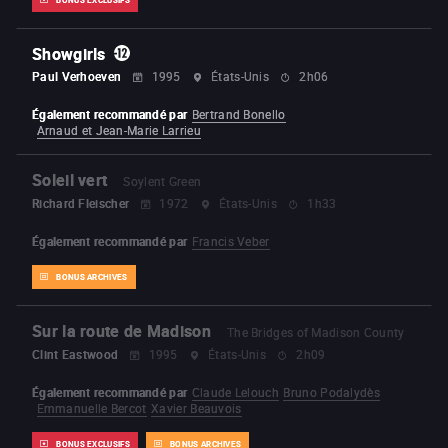
Showgirls
Paul Verhoeven
1995
États-Unis
2h06
Également recommandé par
Bertrand Bonello
Arnaud et Jean-Marie Larrieu
Soleil vert
Soylent Green
Richard Fleischer
1972
États-Unis
1h33
Également recommandé par
Francis Veber
BONUS ARCHIVES
Sur la route de Madison
The Bridges of Madison County
Clint Eastwood
1995
États-Unis
2h09
Également recommandé par
Claude Lelouch
Bruno Podalydès
Emmanuelle Bercot
Xavier Beauvois
BONUS EXCLUSIFS
BONUS ARCHIVES