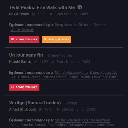
Twin Peaks: Fire Walk with Me
David Lynch
1991
États-Unis
2h09
Également recommandé par
Bong Joon-ho
Bertrand Bonello
Lynne Ramsay
BONUS EXCLUSIFS
BONUS ARCHIVES
Un jour sans fin
Groundhog Day
Harold Ramis
1992
États-Unis
1h36
Également recommandé par
Michel Hazanavicius
Bruno Podalydès
Guillaume Nicloux
Patrice Leconte
Jonás Trueba
Alexandre Astier
BONUS EXCLUSIFS
Vertigo (Sueurs froides)
Vertigo
Alfred Hitchcock
1957
États-Unis
2h03
Également recommandé par
Martin Scorsese
Chantal Akerman
Bong Joon-ho
Arnaud Desplechin
Christophe Gans
James Gray