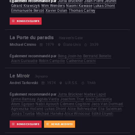
Également recommandé par
Jutta Brückner
Jean-Pierre Jeunet
Gérard Krawczyk
Wim Wenders
Naomi Kawase
Lukas Dhont
Emmanuelle Bercot
Xavier Dolan
Thomas Cailley
BONUS EXCLUSIFS
La Porte du paradis
Heaven's Gate
Michael Cimino
1979
États-Unis
3h39
Également recommandé par
Bong Joon-ho
Bertrand Bonello
Alain Guiraudie
Robin Campillo
Catherine Corsini
Le Miroir
Зеркало
Andreï Tarkovski
1974
U.R.S.S.
1h46
Également recommandé par
Jutta Brückner
Nadav Lapid
Lynne Ramsay
Agnès Varda
Joachim Trier
Alain Guiraudie
Atom Egoyan
Nabil Ayouch
Clément Cogitore
Jaco Van Dormael
Agnieszka Holland
Lukas Dhont
Alice Rohrwacher
Elia Suleiman
Jonás Trueba
Michael Haneke
Alice Winocour
Ildikó Enyedi
BONUS EXCLUSIFS
BONUS ARCHIVES