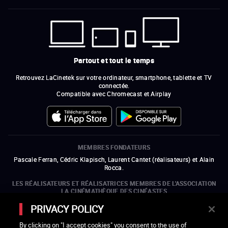
Partout et tout le temps
Retrouvez LaCinetek sur votre ordinateur, smartphone, tablette et TV
connectée.
Compatible avec Chromecast et Airplay
MEMBRES FONDATEURS
Pascale Ferran, Cédric Klapisch, Laurent Cantet (
réalisateurs
)
et
Alain
Rocca.
LES RÉALISATEURS ET RÉALISATRICES MEMBRES DE L'ASSOCIATION
LA CINÉMATHÈQUE DES CINÉASTES
Olivier Assayas, Bertrand Bonello, Michel Hazanavicius (représentant de
PRIVACY POLICY
l'ARP), Rebecca Zlotowski et Mikael Buch (représentant de la SRF)
By clicking on "I accept cookies" you consent to the use of
LES ORGANISMES MEMBRES DE L'ASSOCIATION LA CINÉMATHÈQUE