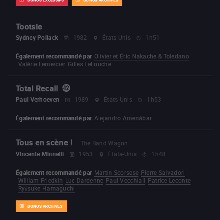
Tootsie
Sydney Pollack
1982
États-Unis
1h51
Également recommandé par
Olivier et Éric Nakache & Toledano
Valérie Lemercier
Gilles Lellouche
Total Recall
Paul Verhoeven
1989
États-Unis
1h53
Également recommandé par
Alejandro Amenábar
Tous en scène !
The Band Wagon
Vincente Minnelli
1953
États-Unis
1h48
Également recommandé par
Martin Scorsese
Pierre Salvadori
William Friedkin
Luc Dardenne
Paul Vecchiali
Patrice Leconte
Ryūsuke Hamaguchi
BONUS ARCHIVES