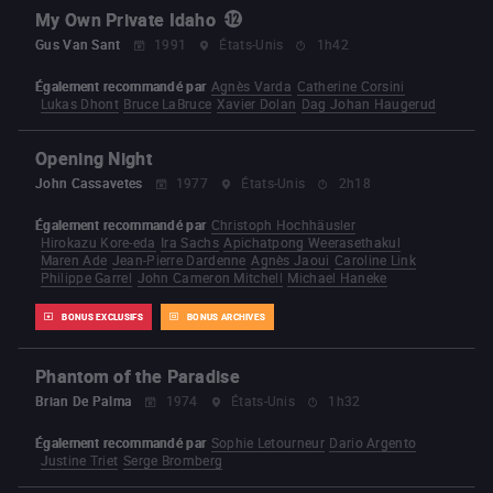
My Own Private Idaho
Gus Van Sant
1991
États-Unis
1h42
Également recommandé par
Agnès Varda
Catherine Corsini
Lukas Dhont
Bruce LaBruce
Xavier Dolan
Dag Johan Haugerud
Opening Night
John Cassavetes
1977
États-Unis
2h18
Également recommandé par
Christoph Hochhäusler
Hirokazu Kore-eda
Ira Sachs
Apichatpong Weerasethakul
Maren Ade
Jean-Pierre Dardenne
Agnès Jaoui
Caroline Link
Philippe Garrel
John Cameron Mitchell
Michael Haneke
BONUS EXCLUSIFS
BONUS ARCHIVES
Phantom of the Paradise
Brian De Palma
1974
États-Unis
1h32
Également recommandé par
Sophie Letourneur
Dario Argento
Justine Triet
Serge Bromberg