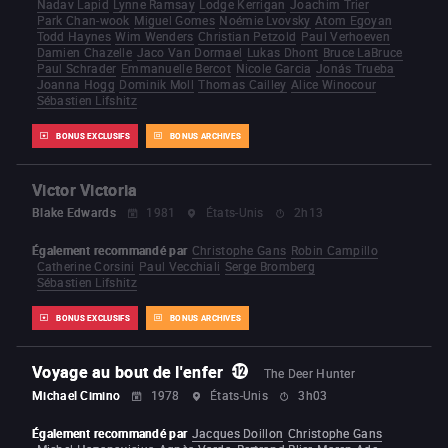
Nadav Lapid
Lynne Ramsay
Lodge Kerrigan
Joachim Trier
Park Chan-wook
Miguel Gomes
Noémie Lvovsky
Atom Egoyan
Todd Haynes
Wim Wenders
Christian Petzold
Paul Verhoeven
Damien Chazelle
Jaco Van Dormael
Lukas Dhont
Bruce LaBruce
Paul Schrader
Emmanuelle Bercot
Nicole Garcia
Jonás Trueba
Joanna Hogg
Dominik Moll
Thomas Cailley
Alice Winocour
Sébastien Lifshitz
BONUS EXCLUSIFS
BONUS ARCHIVES
Victor Victoria
Blake Edwards
1981
États-Unis
2h13
Également recommandé par
Christophe Gans
Robin Campillo
Catherine Corsini
Paul Vecchiali
Serge Bromberg
Sébastien Lifshitz
BONUS EXCLUSIFS
BONUS ARCHIVES
Voyage au bout de l'enfer
The Deer Hunter
Michael Cimino
1978
États-Unis
3h03
Également recommandé par
Jacques Doillon
Christophe Gans