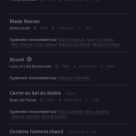
Blade Runner
Ridley Scott
1982
États-Unis
1h53
Également recommandé par
Cédric Klapisch
Alain Guiraudie
Wim Wenders
Riad Sattouf
Rebecca Zlotowski
Michael Haneke
Bound
Lana et Lilly Wachowski
1996
États-Unis
1h48
Également recommandé par
Rebecca Zlotowski
Carrie au bal du diable
Carrie
Brian De Palma
1976
États-Unis
1h38
Également recommandé par
Yann Gonzalez
Dario Argento
Jessica Hausner
Alice Winocour
Certains l'aiment chaud
Some Like It Hot