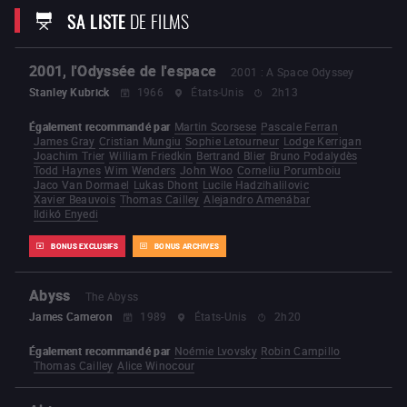
SA LISTE
DE FILMS
2001, l'Odyssée de l'espace
2001 : A Space Odyssey
Stanley Kubrick
1966
États-Unis
2h13
Également recommandé par
Martin Scorsese
Pascale Ferran
James Gray
Cristian Mungiu
Sophie Letourneur
Lodge Kerrigan
Joachim Trier
William Friedkin
Bertrand Blier
Bruno Podalydès
Todd Haynes
Wim Wenders
John Woo
Corneliu Porumboiu
Jaco Van Dormael
Lukas Dhont
Lucile Hadzihalilovic
Xavier Beauvois
Thomas Cailley
Alejandro Amenábar
Ildikó Enyedi
BONUS EXCLUSIFS
BONUS ARCHIVES
Abyss
The Abyss
James Cameron
1989
États-Unis
2h20
Également recommandé par
Noémie Lvovsky
Robin Campillo
Thomas Cailley
Alice Winocour