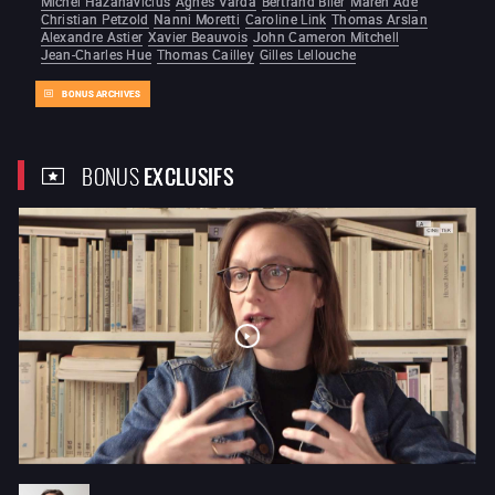
Michel Hazanavicius
Agnès Varda
Bertrand Blier
Maren Ade
Christian Petzold
Nanni Moretti
Caroline Link
Thomas Arslan
Alexandre Astier
Xavier Beauvois
John Cameron Mitchell
Jean-Charles Hue
Thomas Cailley
Gilles Lellouche
BONUS ARCHIVES
BONUS
EXCLUSIFS