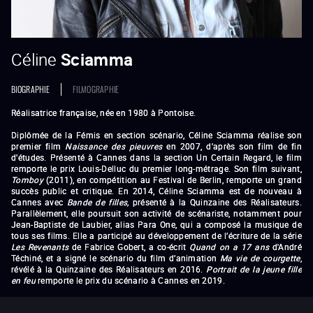
Céline
Sciamma
BIOGRAPHIE
FILMOGRAPHIE
Réalisatrice française, née en 1980 à Pontoise.
Diplômée de la Fémis en section scénario, Céline Sciamma réalise son
premier film
Naissance des pieuvres
en 2007, d'après son film de fin
d'études. Présenté à Cannes dans la section Un Certain Regard, le film
remporte le prix Louis-Delluc du premier long-métrage. Son film suivant,
Tomboy
(2011), en compétition au Festival de Berlin, remporte un grand
succès public et critique. En 2014, Céline Sciamma est de nouveau à
Cannes avec
Bande de filles,
présenté à la Quinzaine des Réalisateurs.
Parallèlement, elle poursuit son activité de scénariste, notamment pour
Jean-Baptiste de Laubier, alias Para One, qui a composé la musique de
tous ses films. Elle a participé au développement de l’écriture de la série
Les Revenants
de Fabrice Gobert, a co-écrit
Quand on a 17 ans
d'André
Téchiné, et a signé le scénario du film d’animation
Ma vie de courgette
,
révélé à la Quinzaine des Réalisateurs en 2016.
Portrait de la jeune fille
en feu
remporte le prix du scénario à Cannes en 2019.
Naissance des pieuvres
(2007)
Tomboy
Bande de filles
Portrait de la jeune fille en feu
Petite Maman