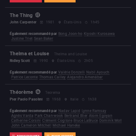
The Thing
John Carpenter
1981
États-Unis
1h45
Également recommandé par
Bong Joon-ho
Kiyoshi Kurosawa
Justine Triet
Sean Baker
Thelma et Louise
Thelma and Louise
Ridley Scott
1990
États-Unis
2h05
Également recommandé par
Valérie Donzelli
Nabil Ayouch
Patrice Leconte
Thomas Cailley
Alejandro Amenábar
Théorème
Teorema
Pier Paolo Pasolini
1968
Italie
1h38
Également recommandé par
Nadav Lapid
Lynne Ramsay
Agnès Varda
Park Chan-wook
Bertrand Blier
Atom Egoyan
Catherine Corsini
Clément Cogitore
Bruce LaBruce
Dominik Moll
John Cameron Mitchell
Michael Haneke
BONUS EXCLUSIFS
BONUS ARCHIVES