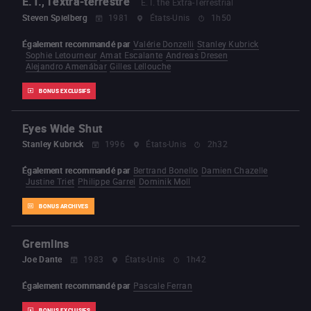
E.T., l’extra-terrestre
E.T. the Extra-Terrestrial
Steven Spielberg
1981
États-Unis
1h50
Également recommandé par
Valérie Donzelli
Stanley Kubrick
Sophie Letourneur
Amat Escalante
Andreas Dresen
Alejandro Amenábar
Gilles Lellouche
BONUS EXCLUSIFS
Eyes Wide Shut
Stanley Kubrick
1996
États-Unis
2h32
Également recommandé par
Bertrand Bonello
Damien Chazelle
Justine Triet
Philippe Garrel
Dominik Moll
BONUS ARCHIVES
Gremlins
Joe Dante
1983
États-Unis
1h42
Également recommandé par
Pascale Ferran
BONUS EXCLUSIFS