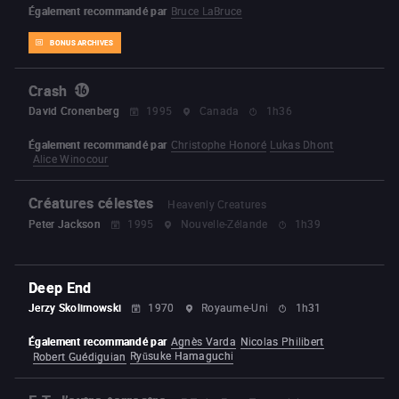
Également recommandé par
Bruce LaBruce
BONUS ARCHIVES
Crash
David Cronenberg
1995
Canada
1h36
Également recommandé par
Christophe Honoré
Lukas Dhont
Alice Winocour
Créatures célestes
Heavenly Creatures
Peter Jackson
1995
Nouvelle-Zélande
1h39
Deep End
Jerzy Skolimowski
1970
Royaume-Uni
1h31
Également recommandé par
Agnès Varda
Nicolas Philibert
Ryūsuke Hamaguchi
Robert Guédiguian