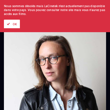
À L'UNITÉ
ABONNEMENT
Nous sommes désolés mais LaCinetek n'est actuellement pas disponible
dans votre pays.
Vous pouvez consulter notre site mais vous n'aurez pas
accès aux films.
Tous les films
Les listes de
Nouveautés
Trésors cachés
OK