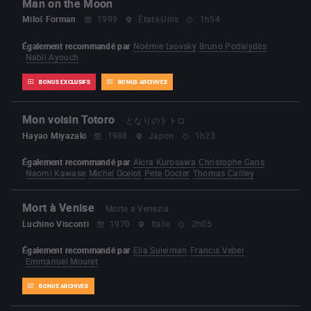
Man on the Moon
Miloš Forman
1999
États-Unis
1h54
Également recommandé par
Noémie Lvovsky
Bruno Podalydès
Nabil Ayouch
BONUS EXCLUSIFS
BONUS ARCHIVES
Mon voisin Totoro
となりのトトロ
Hayao Miyazaki
1988
Japon
1h23
Également recommandé par
Akira Kurosawa
Christophe Gans
Naomi Kawase
Michel Ocelot
Pete Docter
Thomas Cailley
Mort à Venise
Morte a Venezia
Luchino Visconti
1970
Italie
2h05
Également recommandé par
Elia Suleiman
Francis Veber
Emmanuel Mouret
BONUS ARCHIVES