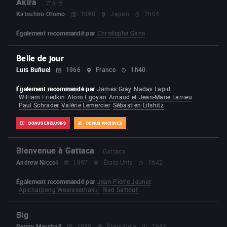
Akira
アキラ
Katsuhiro Otomo
1990
Japon
2h04
Également recommandé par
Christophe Gans
Belle de jour
Luis Buñuel
1966
France
1h40
Également recommandé par
James Gray
Nadav Lapid
William Friedkin
Atom Egoyan
Arnaud et Jean-Marie Larrieu
Paul Schrader
Valérie Lemercier
Sébastien Lifshitz
BONUS EXCLUSIFS
BONUS ARCHIVES
Bienvenue à Gattaca
Gattaca
Andrew Niccol
1997
États-Unis
1h42
Également recommandé par
Jean-Pierre Jeunet
Apichatpong Weerasethakul
Riad Sattouf
Big
Penny Marshall
1988
États-Unis
1h44