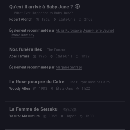
Qu'est-il arrivé à Baby Jane ?
What Ever Happened to Baby Jane?
Robert Aldrich
1962
États-Unis
2h08
Également recommandé par
Akira Kurosawa
Jean-Pierre Jeunet
Lynne Ramsay
Nos funérailles
The Funeral
Abel Ferrara
1996
États-Unis
1h39
Également recommandé par
Marjane Satrapi
La Rose pourpre du Caire
The Purple Rose of Cairo
Woody Allen
1983
États-Unis
1h22
La Femme de Seisaku
清作の妻
Yasuzō Masumura
1965
Japon
1h33