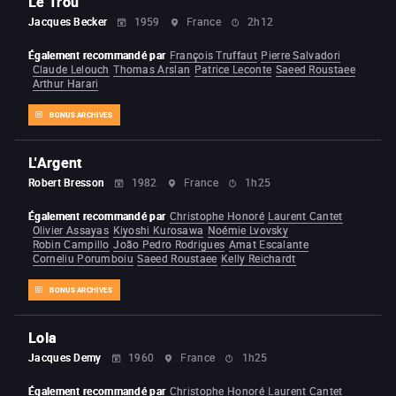
Le Trou
Jacques Becker
1959
France
2h12
Également recommandé par
François Truffaut
Pierre Salvadori
Claude Lelouch
Thomas Arslan
Patrice Leconte
Saeed Roustaee
Arthur Harari
BONUS ARCHIVES
L'Argent
Robert Bresson
1982
France
1h25
Également recommandé par
Christophe Honoré
Laurent Cantet
Olivier Assayas
Kiyoshi Kurosawa
Noémie Lvovsky
Robin Campillo
João Pedro Rodrigues
Amat Escalante
Corneliu Porumboiu
Saeed Roustaee
Kelly Reichardt
BONUS ARCHIVES
Lola
Jacques Demy
1960
France
1h25
Également recommandé par
Christophe Honoré
Laurent Cantet