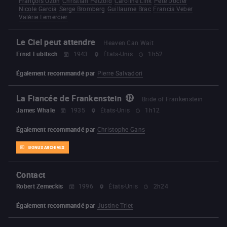
François Ozon
Christian Petzold
Caroline Link
Pete Docter
Nicole Garcia
Serge Bromberg
Guillaume Brac
Francis Veber
Valérie Lemercier
Le Ciel peut attendre
Heaven Can Wait
Ernst Lubitsch
1943
États-Unis
1h52
Également recommandé par
Pierre Salvadori
La Fiancée de Frankenstein
Bride of Frankenstein
James Whale
1935
États-Unis
1h12
Également recommandé par
Christophe Gans
BONUS ARCHIVES
Contact
Robert Zemeckis
1996
États-Unis
2h24
Également recommandé par
Justine Triet