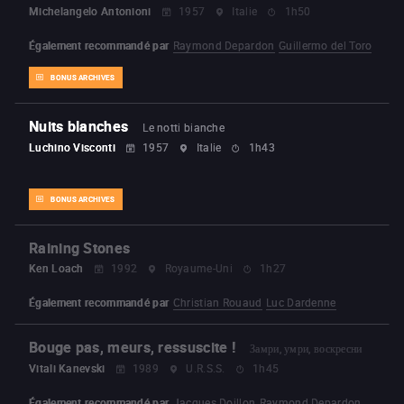
Michelangelo Antonioni
1957
Italie
1h50
Également recommandé par
Raymond Depardon
Guillermo del Toro
BONUS ARCHIVES
Nuits blanches
Le notti bianche
Luchino Visconti
1957
Italie
1h43
BONUS ARCHIVES
Raining Stones
Ken Loach
1992
Royaume-Uni
1h27
Également recommandé par
Christian Rouaud
Luc Dardenne
Bouge pas, meurs, ressuscite !
Замри, умри, воскресни
Vitali Kanevski
1989
U.R.S.S.
1h45
Également recommandé par
Jacques Doillon
Raymond Depardon