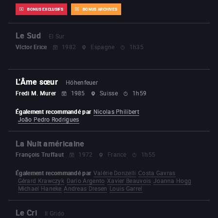
BONUS EXCLUSIFS
BONUS ARCHIVES
Le Sud
El Sur
Víctor Erice
1982
Espagne
1h35
L'Âme sœur
Höhenfeuer
Fredi M. Murer
1985
Suisse
1h59
Également recommandé par
Nicolas Philibert
João Pedro Rodrigues
La Nuit américaine
François Truffaut
1972
France
1h55
Également recommandé par
Valérie Donzelli
Costa Gavras
Gérard Krawczyk
Dario Argento
Xavier Beauvois
Joanna Hogg
Michael Haneke
Andreas Dresen
Louis Garrel
Le Cri
Il Grido