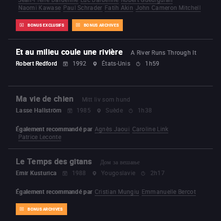
Naomi Kawase
Paul Schrader
Fatih Akin
John Cameron Mitchell
BONUS EXCLUSIFS
BONUS ARCHIVES
Et au milieu coule une rivière
A River Runs Through It
Robert Redford
1992
États-Unis
1h59
Ma vie de chien
Mitt liv som hund
Lasse Hallström
1985
Suède
1h38
Également recommandé par
Agnès Jaoui
Caroline Link
Patrice Leconte
Le Temps des gitans
Дом за вешање
Emir Kusturica
1988
Yougoslavie
2h17
Également recommandé par
Cristian Mungiu
Emmanuelle Bercot
BONUS ARCHIVES