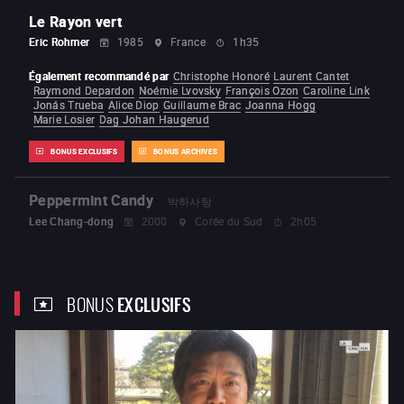
Le Rayon vert
Eric Rohmer
1985
France
1h35
Également recommandé par
Christophe Honoré
Laurent Cantet
Raymond Depardon
Noémie Lvovsky
François Ozon
Caroline Link
Jonás Trueba
Alice Diop
Guillaume Brac
Joanna Hogg
Marie Losier
Dag Johan Haugerud
BONUS EXCLUSIFS
BONUS ARCHIVES
Peppermint Candy
박하사탕
Lee Chang-dong
2000
Corée du Sud
2h05
BONUS
EXCLUSIFS