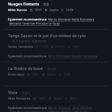
Nuages flottants
浮雲
Mikio Naruse
1955
Japon
1h58
Également recommandé par
Martin Scorsese
Akira Kurosawa
Bertrand Tavernier
Philippe Le Guay
Tange Sazen et le pot d'un million de ryôs
丹下左膳余話 百萬両の壺
Sadao Yamanaka
1935
Japon
1h32
Également recommandé par
Akira Kurosawa
Kiyoshi Kurosawa
La Rivière de boue
泥の河
Kōhei Oguri
1981
Japon
1h45
Vivre
生きる
Akira Kurosawa
1952
Japon
2h17
Également recommandé par
Martin Scorsese
Jutta Brückner
Jean-Pierre Dardenne
Luc Dardenne
Robert Guédiguian