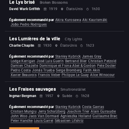
Le Lys brisé
Broken Blossoms
David Wark Griffith
1919
États-Unis
1h30
Également recommandé par
Akira Kurosawa
Aki Kaurismäki
João Pedro Rodrigues
Les Lumières de la ville
City Lights
Charlie Chaplin
1930
États-Unis
1h23
Également recommandé par
Stanley Kubrick
James Gray
Lodge Kerrigan
José Luis Guerín
Bertrand Blier
Christian Petzold
Damien Chazelle
Dominique et Fiona Abel & Gordon
Pete Docter
Pedro Costa
Jonás Trueba
Serge Bromberg
Fatih Akin
Xavier Beauvois
Francis Veber
Philippe Le Guay
Alice Winocour
Les Fraises sauvages
Smultronstället
Ingmar Bergman
1957
Suède
1h28
Également recommandé par
Stanley Kubrick
Costa Gavras
Cristian Mungiu
Jerry Schatzberg
Joachim Trier
Alain Guiraudie
John Woo
Jaco Van Dormael
Agnieszka Holland
Guillaume Brac
Peter Handke
Louis Garrel
Sébastien Lifshitz