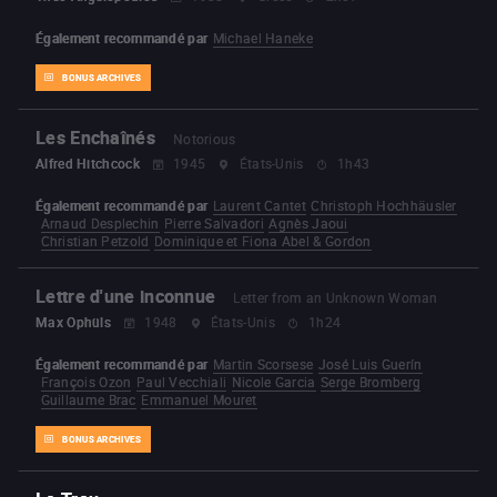
Également recommandé par
Michael Haneke
BONUS ARCHIVES
Les Enchaînés
Notorious
Alfred Hitchcock
1945
États-Unis
1h43
Également recommandé par
Laurent Cantet
Christoph Hochhäusler
Arnaud Desplechin
Pierre Salvadori
Agnès Jaoui
Christian Petzold
Dominique et Fiona Abel & Gordon
Lettre d'une inconnue
Letter from an Unknown Woman
Max Ophüls
1948
États-Unis
1h24
Également recommandé par
Martin Scorsese
José Luis Guerín
François Ozon
Paul Vecchiali
Nicole Garcia
Serge Bromberg
Guillaume Brac
Emmanuel Mouret
BONUS ARCHIVES