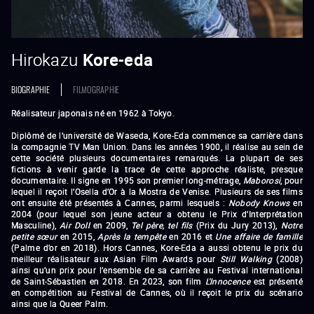
Hirokazu
Kore-eda
BIOGRAPHIE
FILMOGRAPHIE
Réalisateur japonais né en 1962 à Tokyo.
Diplômé de l’université de Waseda, Kore-Eda commence sa carrière dans
la compagnie TV Man Union. Dans les années 1900, il réalise au sein de
cette société plusieurs documentaires remarqués. La plupart de ses
fictions à venir garde la trace de cette approche réaliste, presque
documentaire. Il signe en 1995 son premier long-métrage,
Maborosi
, pour
lequel il reçoit l’Osella d’Or à la Mostra de Venise. Plusieurs de ses films
ont ensuite été présentés à Cannes, parmi lesquels :
Nobody Knows
en
2004 (pour lequel son jeune acteur a obtenu le Prix d’Interprétation
Masculine),
Air Doll
en 2009,
Tel père, tel fils
(Prix du Jury 2013),
Notre
petite sœur
en 2015,
Après la tempête
en 2016 et
Une affaire de famille
(Palme d’or en 2018). Hors Cannes, Kore-Eda a aussi obtenu le prix du
meilleur réalisateur aux Asian Film Awards pour
Still Walking
(2008)
ainsi qu’un prix pour l’ensemble de sa carrière au Festival international
de Saint-Sébastien en 2018. En 2023, son film
L'Innocence
est présenté
en compétition au Festival de Cannes, où il reçoit le prix du scénario
ainsi que la Queer Palm.