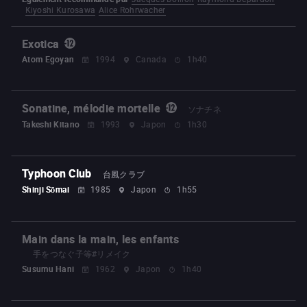
Kiyoshi Kurosawa
Alice Rohrwacher
Exotica
Atom Egoyan
1994
Canada
1h40
Sonatine, mélodie mortelle
ソナチネ
Takeshi Kitano
1993
Japon
1h30
Typhoon Club
台風クラブ
Shinji Sōmai
1985
Japon
1h55
Main dans la main, les enfants
手をつなぐ子等#リメイク
Susumu Hani
1962
Japon
1h40