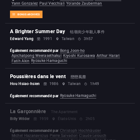
Yann Gonzalez
Paul Vecchiali
Yolande Zauberman
BONUS ARCHIVES
A Brighter Summer Day
牯嶺街少年殺人事件
Edward Yang
1991
Taïwan
3h57
Également recommandé par
Bong Joon-ho
Apichatpong Weerasethakul
Kiyoshi Kurosawa
Arthur Harari
Ryūsuke Hamaguchi
Fatih Akin
Poussières dans le vent
戀戀風塵
Hou Hsiao-hsien
1986
Taïwan
1h49
Ryūsuke Hamaguchi
Également recommandé par
La Garçonnière
The Apartment
Billy Wilder
1959
États-Unis
2h05
Également recommandé par
Christoph Hochhäusler
Michel Hazanavicius
Pierre Salvadori
Claude Lelouch