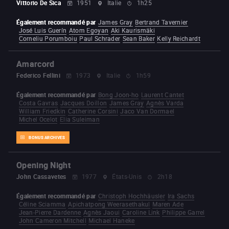
Vittorio De Sica
1951
Italie
1h25
Également recommandé par
James Gray
Bertrand Tavernier
José Luis Guerín
Atom Egoyan
Aki Kaurismäki
Corneliu Porumboiu
Paul Schrader
Sean Baker
Kelly Reichardt
Amarcord
Federico Fellini
1973
Italie
1h59
Également recommandé par
Bong Joon-ho
Laurent Cantet
Costa Gavras
Jacques Doillon
James Gray
Agnès Varda
William Friedkin
Catherine Corsini
Jaco Van Dormael
Michel Ocelot
Elia Suleiman
BONUS ARCHIVES
Opening Night
John Cassavetes
1977
États-Unis
2h18
Également recommandé par
Christoph Hochhäusler
Ira Sachs
Céline Sciamma
Apichatpong Weerasethakul
Maren Ade
Jean-Pierre Dardenne
Agnès Jaoui
Caroline Link
Philippe Garrel
John Cameron Mitchell
Michael Haneke