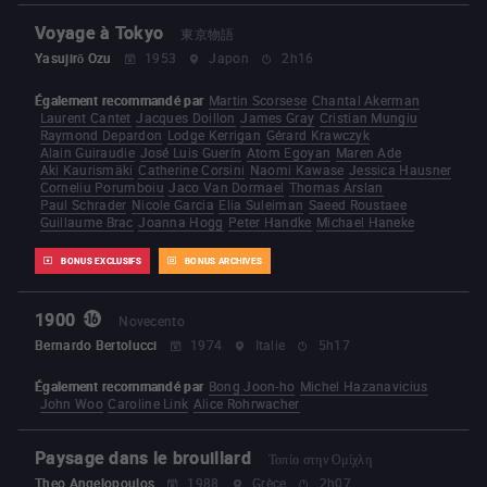
Voyage à Tokyo
東京物語
Yasujirō Ozu
1953
Japon
2h16
Également recommandé par
Martin Scorsese
Chantal Akerman
Laurent Cantet
Jacques Doillon
James Gray
Cristian Mungiu
Raymond Depardon
Lodge Kerrigan
Gérard Krawczyk
Alain Guiraudie
José Luis Guerín
Atom Egoyan
Maren Ade
Aki Kaurismäki
Catherine Corsini
Naomi Kawase
Jessica Hausner
Corneliu Porumboiu
Jaco Van Dormael
Thomas Arslan
Paul Schrader
Nicole Garcia
Elia Suleiman
Saeed Roustaee
Guillaume Brac
Joanna Hogg
Peter Handke
Michael Haneke
BONUS EXCLUSIFS
BONUS ARCHIVES
1900
Novecento
Bernardo Bertolucci
1974
Italie
5h17
Également recommandé par
Bong Joon-ho
Michel Hazanavicius
John Woo
Caroline Link
Alice Rohrwacher
Paysage dans le brouillard
Τοπίο στην Ομίχλη
Theo Angelopoulos
1988
Grèce
2h07