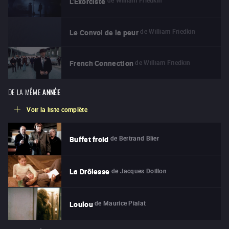
de
William Friedkin
L'Exorciste
de
William Friedkin
Le Convoi de la peur
de
William Friedkin
French Connection
DE LA MÊME
ANNÉE
Voir la liste complète
de
Bertrand Blier
Buffet froid
de
Jacques Doillon
La Drôlesse
de
Maurice Pialat
Loulou