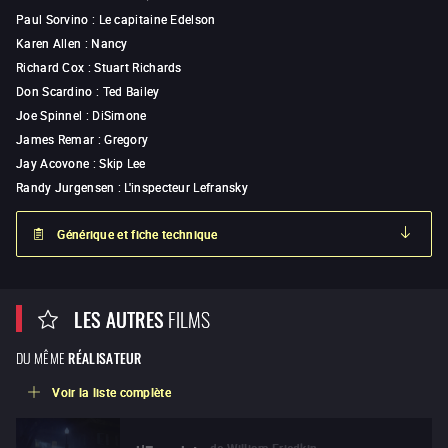
Paul Sorvino
:
Le capitaine Edelson
Karen Allen
:
Nancy
Richard Cox
:
Stuart Richards
Don Scardino
:
Ted Bailey
Joe Spinnel
:
DiSimone
James Remar
:
Gregory
Jay Acovone
:
Skip Lee
Randy Jurgensen
:
L'inspecteur Lefransky
Générique et fiche technique
LES AUTRES
FILMS
DU MÊME
RÉALISATEUR
Voir la liste complète