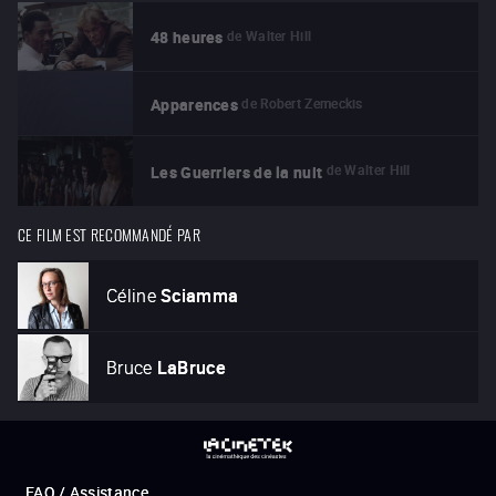
de
Walter Hill
48 heures
de
Robert Zemeckis
Apparences
de
Walter Hill
Les Guerriers de la nuit
CE FILM EST RECOMMANDÉ PAR
Céline
Sciamma
Bruce
LaBruce
FAQ / Assistance