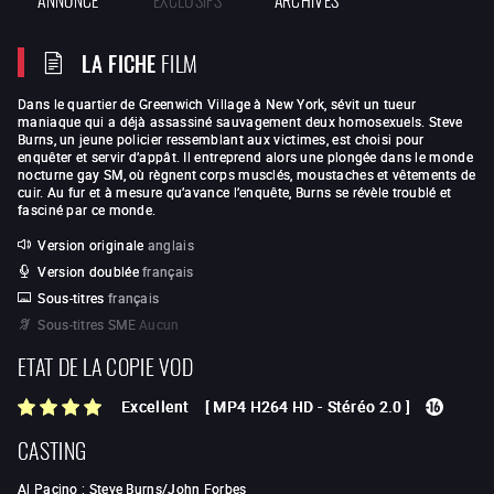
LA FICHE
FILM
Dans le quartier de Greenwich Village à New York, sévit un tueur
maniaque qui a déjà assassiné sauvagement deux homosexuels. Steve
Burns, un jeune policier ressemblant aux victimes, est choisi pour
enquêter et servir d’appât. Il entreprend alors une plongée dans le monde
nocturne gay SM, où règnent corps musclés, moustaches et vêtements de
cuir. Au fur et à mesure qu’avance l’enquête, Burns se révèle troublé et
fasciné par ce monde.
Version originale
anglais
Version doublée
français
Sous-titres
français
Sous-titres SME
Aucun
ETAT DE LA COPIE VOD
Excellent
[
MP4 H264 HD
-
Stéréo 2.0
]
CASTING
Al Pacino
:
Steve Burns/John Forbes