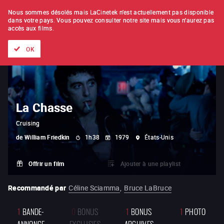
À L'UNITÉ
ABONNEMENT
Nous sommes désolés mais LaCinetek n'est actuellement pas disponible
dans votre pays.
Vous pouvez consulter notre site mais vous n'aurez pas
accès aux films.
Tous les films
Les listes de
Nouveautés
Trésors cachés
OK
La Chasse
Cruising
de
William Friedkin
1h38
1979
États-Unis
Offrir un film
Ajouter à une playlist
Recommandé par
Céline Sciamma
,
Bruce LaBruce
1
BANDE-
0
BONUS
1
BONUS
1
PHOTO
ANNONCE
EXCLUSIFS
ARCHIVES