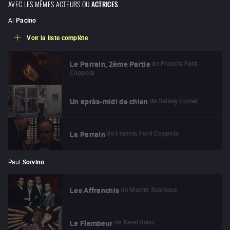
AVEC LES MÊMES ACTEURS OU
ACTRICES
Al
Pacino
Voir la liste complète
de
Francis Ford
Le Parrain, 2ème Partie
Coppola
de
Sidney Lumet
Un après-midi de chien
de
Francis Ford Coppola
Le Parrain
Paul
Sorvino
de
Martin Scorsese
Les Affranchis
de
Karel Reisz
Le Flambeur