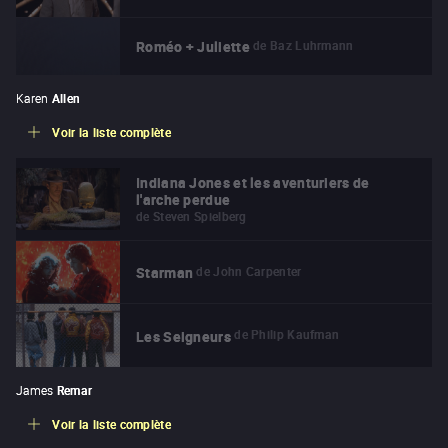
de
Baz Luhrmann
Roméo + Juliette
Karen
Allen
Voir la liste complète
Indiana Jones et les aventuriers de
l'arche perdue
de
Steven Spielberg
de
John Carpenter
Starman
de
Philip Kaufman
Les Seigneurs
James
Remar
Voir la liste complète