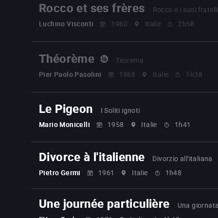
Rocco et ses frères
Rocco e i suoi fratell
Luchino Visconti
1960
Italie
2h58
Théorème
Teorema
Pier Paolo Pasolini
1968
Italie
1h38
Le Pigeon
I Soliti ignoti
Mario Monicelli
1958
Italie
1h41
Divorce à l'italienne
Divorzio all'italiana
Pietro Germi
1961
Italie
1h48
Une journée particulière
Una giornata