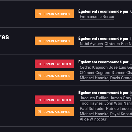
Également recommandé par
O
BONUS ARCHIVES
Emmanuelle Bercot
res
Également recommandé par
F
BONUS ARCHIVES
Nabil Ayouch
Olivier et Éric
Également recommandé par
BONUS EXCLUSIFS
Cédric Klapisch
José Luis Gu
Clément Cogitore
Damien Cha
BONUS ARCHIVES
Michael Haneke
David Crone
Également recommandé par
Jacques Doillon
James Gray
BONUS EXCLUSIFS
Todd Haynes
John Woo
Nann
Paul Schrader
Patrice Lecon
BONUS ARCHIVES
Michael Haneke
Payal Kapad
Alice Winocour