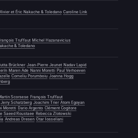
livier et Éric Nakache & Toledano
Caroline Link
rançois Truffaut
Michel Hazanavicius
 Nakache & Toledano
Jutta Brückner
Jean-Pierre Jeunet
Nadav Lapid
erín
Maren Ade
Nanni Moretti
Paul Verhoeven
zelle
Corneliu Porumboiu
Joanna Hogg
nberg
Martin Scorsese
François Truffaut
Jerry Schatzberg
Joachim Trier
Atom Egoyan
i Moretti
Dario Argento
Clément Cogitore
te
Saeed Roustaee
Rebecca Zlotowski
ia
Andreas Dresen
Otar Iosseliani