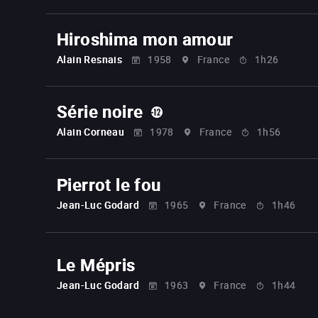
Hiroshima mon amour
Alain Resnais
1958
France
1h26
Série noire
Alain Corneau
1978
France
1h56
Pierrot le fou
Jean-Luc Godard
1965
France
1h46
Le Mépris
Jean-Luc Godard
1963
France
1h44