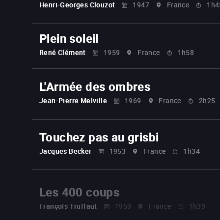
Henri-Georges Clouzot
1947
France
1h4
Plein soleil
René Clément
1959
France
1h58
L'Armée des ombres
Jean-Pierre Melville
1969
France
2h25
Touchez pas au grisbi
Jacques Becker
1953
France
1h34
Les 400 coups
François Truffaut
1959
France
1h39