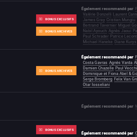
Également recommandé par
F
Valérie Donzelli
Laurent Cant
BONUS EXCLUSIFS
James Gray
Cristian Mungiu
Bertrand Tavernier
Miguel G
Nabil Ayouch
Agnès Jaoui
Pa
BONUS ARCHIVES
Paul Schrader
Patrice Lecon
Michael Haneke
Diane Kurys
Également recommandé par
F
Costa Gavras
Agnès Varda
A
Damien Chazelle
Paul Vecchi
BONUS ARCHIVES
Dominique et Fiona Abel & G
Serge Bromberg
Felix Van G
Otar Iosseliani
Également recommandé par
BONUS EXCLUSIFS
Également recommandé par