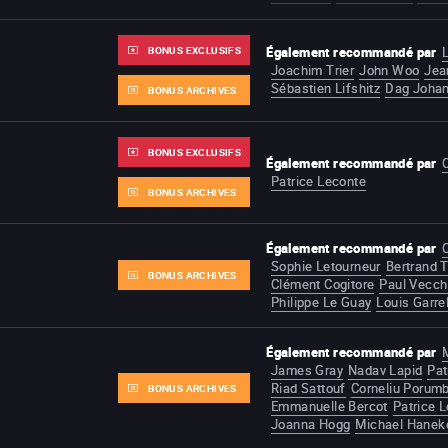
BONUS EXCLUSIFS
Également recommandé par
Joachim Trier
John Woo
Jea
Sébastien Lifshitz
Dag Joha
BONUS ARCHIVES
BONUS EXCLUSIFS
Également recommandé par
C
Patrice Leconte
BONUS ARCHIVES
Également recommandé par
Sophie Letourneur
Bertrand T
BONUS ARCHIVES
Clément Cogitore
Paul Vecchi
Philippe Le Guay
Louis Garre
Également recommandé par
James Gray
Nadav Lapid
Pat
Riad Sattouf
Corneliu Porum
BONUS ARCHIVES
Emmanuelle Bercot
Patrice 
Joanna Hogg
Michael Hanek