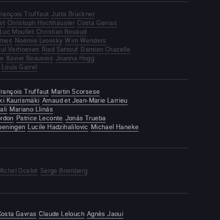
rançois Truffaut
Jutta Brückner
et
Christoph Hochhäusler
Costa Gavras
Luc Moullet
Christian Rouaud
omes
Noémie Lvovsky
Wim Wenders
ul Verhoeven
Riad Sattouf
Damien Chazelle
te
Xavier Beauvois
Joanna Hogg
Louis Garrel
rançois Truffaut
Martin Scorsese
ki Kaurismäki
Arnaud et Jean-Marie Larrieu
ali
Mariano Llinás
ordon
Patrice Leconte
Jonás Trueba
roeningen
Lucile Hadzihalilovic
Michael Haneke
Michel Ocelot
Serge Bromberg
Costa Gavras
Claude Lelouch
Agnès Jaoui