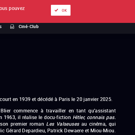
ous pouvez
À propos
Nos offres
Se connecter
FR
OK
s
Ciné-Club
court en 1939 et décédé à Paris le 20 janvier 2025.
d Blier commence à travailler en tant qu’assistant
 1963, il réalise le docu-fiction
Hitler, connais pas.
3 son premier roman
Les Valseuses
au cinéma, qui
lic Gérard Depardieu, Patrick Dewaere et Miou-Miou.