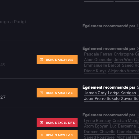
ango a Parigi
Également recommandé par
Également recommandé par
S
Pascale Ferran
Christophe G
Alain Guiraudie
John Woo
Ca
BONUS ARCHIVES
h49
Emmanuelle Bercot
Saeed R
Diane Kurys
Alejandro Amen
Également recommandé par
S
James Gray
Lodge Kerrigan
BONUS ARCHIVES
h27
Jean-Pierre Bekolo
Xavier Be
Également recommandé par
Lynne Ramsay
Cristian Mung
BONUS EXCLUSIFS
Atom Egoyan
Luc Dardenne
Damien Chazelle
Corneliu P
BONUS ARCHIVES
Saeed Roustaee
Michael Ha