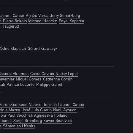
Laurent Cantet
Agnès Varda
Jerry Schatzberg
n-Pierre Bekolo
Michael Haneke
Payal Kapadia
n Haugerud
édric Klapisch
Gérard Krawczyk
Chantal Akerman
Costa Gavras
Nadav Lapid
avernier
Miguel Gomes
Catherine Corsini
ali
Patrice Leconte
Philippe Garrel
l
Martin Scorsese
Valérie Donzelli
Laurent Cantet
ricia Mazuy
José Luis Guerín
Nabil Ayouch
boiu
Paul Vecchiali
Agnieszka Holland
Leconte
Serge Bromberg
Xavier Beauvois
e
Sébastien Lifshitz