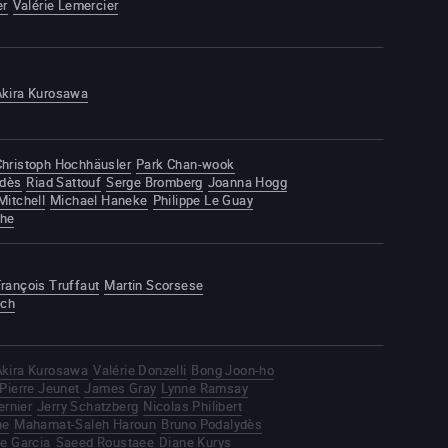
er
Valérie Lemercier
Akira Kurosawa
Christoph Hochhäusler
Park Chan-wook
ydès
Riad Sattouf
Serge Bromberg
Joanna Hogg
itchell
Michael Haneke
Philippe Le Guay
che
rançois Truffaut
Martin Scorsese
uch
Akira Kurosawa
Valérie Donzelli
Bong Joon-ho
Pierre Jeunet
James Gray
Lynne Ramsay
ernier
Jerry Schatzberg
Nicolas Philibert
ne
Mahamat-Saleh Haroun
Bruno Podalydès
le Garcia
Saeed Roustaee
Diane Kurys