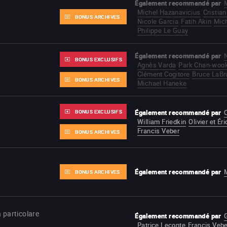
Également recommandé par
i
Michel Hazanavicius
Cristia
BONUS ARCHIVES
Nicole Garcia
Fatih Akin
Mic
Philippe Le Guay
Également recommandé par
BONUS EXCLUSIFS
Agnès Varda
Park Chan-woo
Clément Cogitore
Bruce LaBr
BONUS ARCHIVES
Michael Haneke
BONUS EXCLUSIFS
Également recommandé par
William Friedkin
Olivier et É
Francis Veber
BONUS ARCHIVES
Également recommandé par
BONUS ARCHIVES
 particolare
Également recommandé par
Patrice Leconte
Francis Vebe