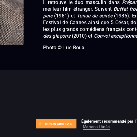
Il retrouve le duo masculin dans
Prépa
meilleur film étranger. Suivent
Buffet fro
père
(1981) et
Tenue de soirée
(1986). E
Festival de Cannes ainsi que 5 César, don
les plus grands comédiens français co
des glaçons
(2010) et
Convoi exceptionn
Photo © Luc Roux
Hitler, connais pas
Si j’étais 
Préparez vos mouchoirs
(197
Femme de mon pote
Notre his
pour toi
(1988)
Merci la vie
U
Les Acteurs
(1999)
– Les Côtelettes
glaçons
–
Convoi exceptionnel
Également recommandé par
F
BONUS ARCHIVES
Mariano Llinás