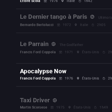
Ettore Scola
1976
Italie
1h42
Le Dernier tango à Paris
Ultimo t
Bernardo Bertolucci
1972
Italie
2h05
Le Parrain
The Godfather
Francis Ford Coppola
1971
États-Unis
2
Apocalypse Now
Francis Ford Coppola
1976
États-Unis
2
Taxi Driver
Martin Scorsese
1975
États-Unis
1h49