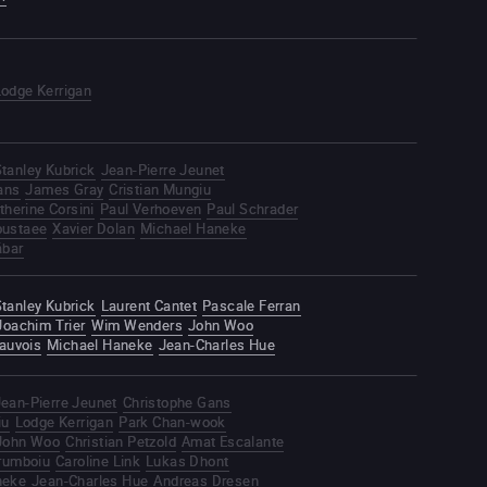
Lodge Kerrigan
tanley Kubrick
Jean-Pierre Jeunet
ans
James Gray
Cristian Mungiu
therine Corsini
Paul Verhoeven
Paul Schrader
oustaee
Xavier Dolan
Michael Haneke
ábar
tanley Kubrick
Laurent Cantet
Pascale Ferran
Joachim Trier
Wim Wenders
John Woo
auvois
Michael Haneke
Jean-Charles Hue
Jean-Pierre Jeunet
Christophe Gans
iu
Lodge Kerrigan
Park Chan-wook
John Woo
Christian Petzold
Amat Escalante
orumboiu
Caroline Link
Lukas Dhont
neke
Jean-Charles Hue
Andreas Dresen