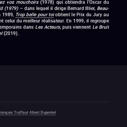
rez vos mouchoirs
(1978) qui obtiendra l’Oscar du
id
(1979) –
dans lequel il dirige Bernard Blier,
Beau-
n 1989,
Trop belle
pour toi
obtient le Prix du Jury au
t celui du meilleur réalisateur. En 1999, il regroupe
ntemporains dans
Les Acteurs
,
puis viennent
Le Bruit
el
(2019).
un espion (1966) –
Les Valseuses
(1973)
– Calmos
7)
Buffet froid
(1979)
–
Beau-père
(1980)
La
toire
Tenue de soirée
(1986)
Trop belle
n, deux, trois, soleil
Mon homme
Combien tu m’aimes ?
Le Bruit des
rançois Truffaut
Albert Dupontel