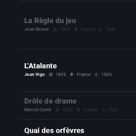
La Règle du jeu
Jean Renoir
1939
France
1h41
L'Atalante
Jean Vigo
1933
France
1h25
Drôle de drame
Marcel Carné
1937
France
1h35
Quai des orfèvres