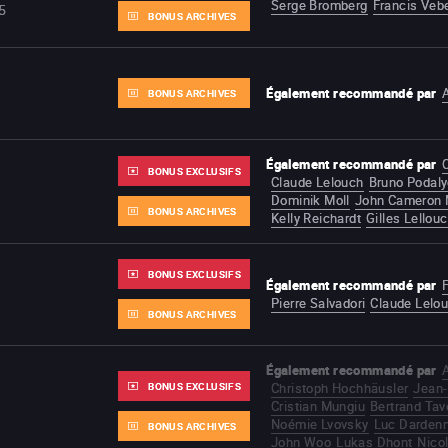
Serge Bromberg
Francis Veb
5
BONUS ARCHIVES
Également recommandé par
BONUS ARCHIVES
Également recommandé par
BONUS EXCLUSIFS
Claude Lelouch
Bruno Podal
Dominik Moll
John Cameron M
BONUS ARCHIVES
Kelly Reichardt
Gilles Lellou
BONUS EXCLUSIFS
Également recommandé par
F
Pierre Salvadori
Claude Lelo
BONUS ARCHIVES
Également recommandé par
BONUS EXCLUSIFS
Christoph Hochhäusler
Jean-
Cristian Mungiu
Bertrand Tav
Noémie Lvovsky
Luc Darden
BONUS ARCHIVES
John Woo
Lukas Dhont
Nico