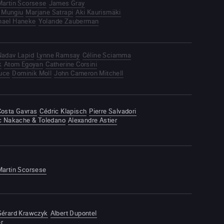
Martin Scorsese
James Gray
n Mungiu
Marjane Satrapi
Aki Kaurismäki
hael Haneke
Yolande Zauberman
Nadav Lapid
Lynne Ramsay
Céline Sciamma
k
Atom Egoyan
Catherine Corsini
uce
Dominik Moll
John Cameron Mitchell
Costa Gavras
Cédric Klapisch
Pierre Salvadori
ric Nakache & Toledano
Alexandre Astier
Martin Scorsese
Gérard Krawczyk
Albert Dupontel
r