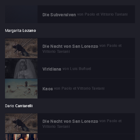
von
Paolo et Vittorio Taviani
Die Subversiven
Margarita
Lozano
von
Paolo et
Die Nacht von San Lorenzo
Vittorio Taviani
von
Luis Buñuel
Viridiana
von
Paolo et Vittorio Taviani
Kaos
Dario
Cantarelli
von
Paolo et
Die Nacht von San Lorenzo
Vittorio Taviani