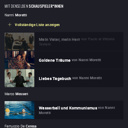
MIT DENSELBEN
SCHAUSPIELER*INNEN
Nanni
Moretti
Vollständige Liste anzeigen
von
Paolo et Vittorio
Mein Vater, mein Herr
Taviani
von
Nanni Moretti
Goldene Träume
von
Nanni Moretti
Liebes Tagebuch
Marco
Messeri
von
Nanni
Wasserball und Kommunismus
Moretti
Ferruccio De
Ceresa