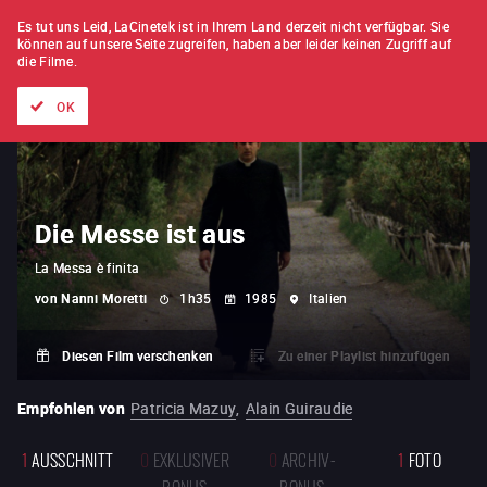
FILM FÜR FILM
ABONNEMENT
Es tut uns Leid, LaCinetek ist in Ihrem Land derzeit nicht verfügbar.
Sie
können auf unsere Seite zugreifen, haben aber leider keinen Zugriff auf
die Filme.
Alle Filme
Listen von
Neuheiten
Hidden Treasures
Topli
OK
Die Messe ist aus
La Messa è finita
von
Nanni Moretti
1h35
1985
Italien
Diesen Film verschenken
Zu einer Playlist hinzufügen
Empfohlen von
Patricia Mazuy
,
Alain Guiraudie
1
AUSSCHNITT
0
EXKLUSIVER
0
ARCHIV-
1
FOTO
BONUS
BONUS