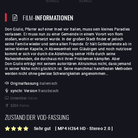
FILM-
INFORMATIONEN
Don Giulio, Pfarrer auf einer Insel vor Italien, muss sein kleines Paradies
verlassen. Er muss nun zu einer Gemeinde in einem Vorort von Rom
stoßen, wohin er versetzt wurde. In der großen Stadt findet er jedoch
seine Familie wieder und seine alten Freunde. Er hält Gottesdienste ab in
seiner kleinen Kapelle, in Abwesenheit von Gläubigen und noch nutzloser
kommt er sich vor durch die Ablehnung seiner Hilfe durch seine
Nahestehenden, die durchaus mit ihren Problemen kämpfen. Aber
Don Giulio erträgt mit seinem autoritären Altruismus nicht, dass jemand
in seiner Nähe nicht glücklich ist. Seine manchmal handfesten Methoden
werden nicht ohne gewisse Schwierigkeiten angenommen…
Originalfassung
italienisch
synchr. Version
französisch
Untertitel
Keine
SDH
Keine
ZUSTAND DER VOD-FASSUNG
Sehr gut
[
MP4 H264 HD
-
Stereo 2.0
]