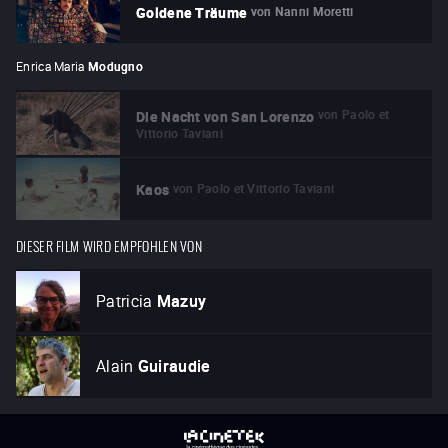
von
Nanni Moretti
Goldene Träume
Enrica Maria
Modugno
von
Paolo et
Die Nacht von San Lorenzo
Vittorio Taviani
von
Paolo et Vittorio Taviani
Kaos
DIESER FILM WIRD EMPFOHLEN VON
Patricia
Mazuy
Alain
Guiraudie