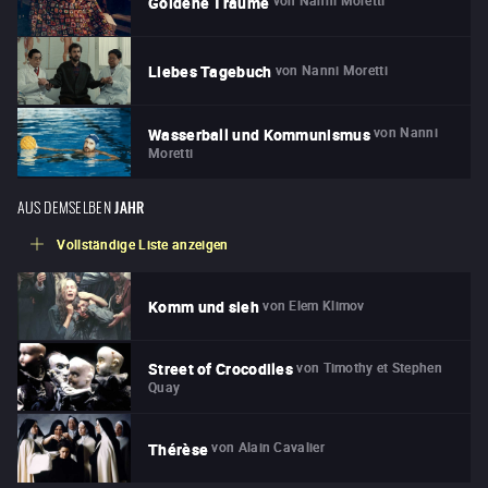
von
Nanni Moretti
Goldene Träume
von
Nanni Moretti
Liebes Tagebuch
von
Nanni
Wasserball und Kommunismus
Moretti
AUS DEMSELBEN
JAHR
Vollständige Liste anzeigen
von
Elem Klimov
Komm und sieh
von
Timothy et Stephen
Street of Crocodiles
Quay
von
Alain Cavalier
Thérèse