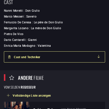
CAST
Nanni Moretti
:
Don Giulio
Marco Messeri
:
Saverio
Ferruccio De Ceresa
:
Le père de Don Giulio
Margarita Lozano
:
La mère de Don Giulio
Pietro De Vico
Dario Cantarelli
:
Gianni
Enrica Maria Modugno
:
Valentina
Cast und Techniker
ANDERE
FILME
VOM SELBEN
REGISSEUR
Vollständige Liste anzeigen