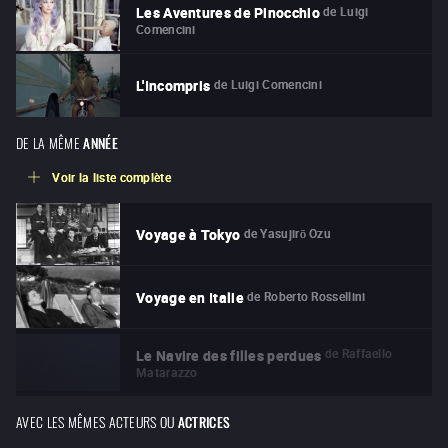
de
Luigi
Les Aventures de Pinocchio
Comencini
de
Luigi Comencini
L'Incompris
DE LA MÊME
ANNÉE
Voir la liste complète
de
Yasujirō Ozu
Voyage à Tokyo
de
Roberto Rossellini
Voyage en Italie
de
Raffaello
Le Navire des filles perdues
Matarazzo
AVEC LES MÊMES ACTEURS OU
ACTRICES