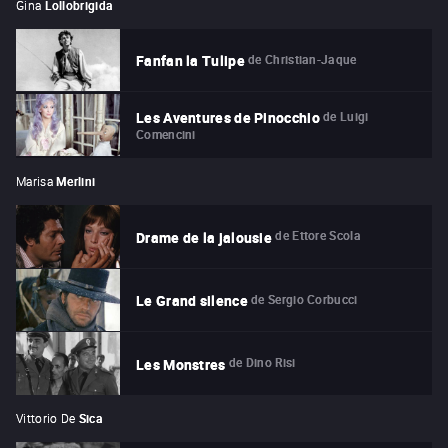
Gina
Lollobrigida
de
Christian-Jaque
Fanfan la Tulipe
de
Luigi
Les Aventures de Pinocchio
Comencini
Marisa
Merlini
de
Ettore Scola
Drame de la jalousie
de
Sergio Corbucci
Le Grand silence
de
Dino Risi
Les Monstres
Vittorio De
Sica