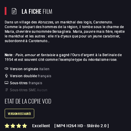
LA FICHE
FILM
Dans un village des Abruzzes, un maréchal des logis, Carotenuto.
Comme la plupart des hommes de la région, il tombe sous le charme de
Maria, chevrière surnommée Bersagliera. Maria, pauvre mais fière, rejette
le maréchal et les autres : elle n’a d’yeux que pour un jeune carabinier,
subordonné à Carotenuto…
Note :
Pain, amour et fantaisie
a gagné l’Ours d’argent à la Berlinale de
1954 et est souvent cité comme l’exemple-type du néoréalisme rose.
Version originale
italien
Version doublée
français
Sous-titres
français
Sous-titres SME
Aucun
ETAT DE LA COPIE VOD
VERSION RESTAURÉE
Excellent
[
MP4 H264 HD
-
Stéréo 2.0
]