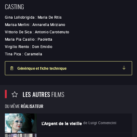
CASTING
Gina Lollobrigida
:
Maria De Ritis
Marisa Merlini
:
Annarella Mirziano
Vittorio De Sica
:
Antonio Carotenuto
Maria Pia Casilio
:
Paoletta
Virgilio Riento
:
Don Emidio
Tina Pica
:
Caramella
Générique et fiche technique
LES AUTRES
FILMS
DU MÊME
RÉALISATEUR
de
Luigi Comencini
L'Argent de la vieille