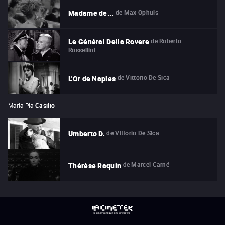
de
Max Ophüls
Madame de...
de
Roberto
Le Général Della Rovere
Rossellini
de
Vittorio De Sica
L'Or de Naples
Maria Pia
Casilio
de
Vittorio De Sica
Umberto D.
de
Marcel Carné
Thérèse Raquin