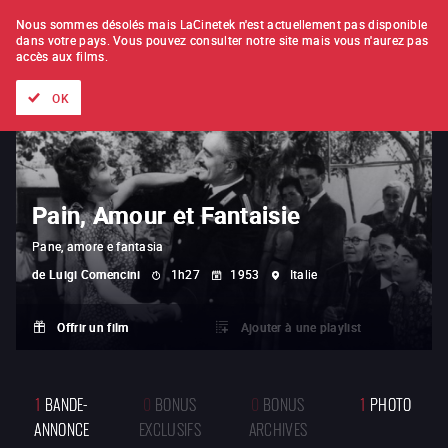
À L'UNITÉ
ABONNEMENT
Nous sommes désolés mais LaCinetek n'est actuellement pas disponible
dans votre pays.
Vous pouvez consulter notre site mais vous n'aurez pas
accès aux films.
Tous les films
Les listes de
Nouveautés
Trésors cachés
OK
Pain, Amour et Fantaisie
Pane, amore e fantasia
de
Luigi Comencini
1h27
1953
Italie
Offrir un film
Ajouter à une playlist
1
BANDE-
0
BONUS
0
BONUS
1
PHOTO
ANNONCE
EXCLUSIFS
ARCHIVES