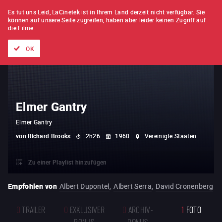
FILM FÜR FILM
ABONNEMENT
Es tut uns Leid, LaCinetek ist in Ihrem Land derzeit nicht verfügbar.
Sie
können auf unsere Seite zugreifen, haben aber leider keinen Zugriff auf
die Filme.
Alle Filme
Listen von
Neuheiten
Hidden Treasures
Topli
OK
Elmer Gantry
Elmer Gantry
von
Richard Brooks
2h26
1960
Vereinigte Staaten
Zu einer Playlist hinzufügen
Empfohlen von
Albert Dupontel
,
Albert Serra
,
David Cronenberg
0
TRAILER
0
EXKLUSIVER
0
ARCHIV-
1
FOTO
BONUS
BONUS