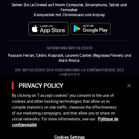
Sehen Sie LaCinetek auf Ihrem Computer, Smartphone, Tablet und
Fernseher.
Kompatibel mit Chromecast und Airplay
GRÜNDUNGSMITGLIEDER
Pascale Ferran, Cédric Klapisch, Laurent Cantet (
Regisseur*innen
)
und
Alain Rocca.
DIE MITGLIEDER DER VEREINIGUNG LA CINÉMATHÈQUE DES
CINÉASTES
Olivier Assayas, Bertrand Bonello, Michel Hazanavicius (Repräsentant der
PRIVACY POLICY
ARP), Rebecca Zlotowski und Mikael Buch (Repräsentant der SRF)
By clicking on "I accept cookies" you consent to the use of
DIE MITGLIEDSORGANISATIONEN DER VEREINIGUNG LA
cookies and other tracking technologies that allow us to
CINÉMATHÈQUE DES CINÉASTES
compile statistics on site traffic, measure the effectiveness
ein neues Fenster öffnen
externer Link
ein neues Fenster öffnen
externer Link
ein neues Fenster öffnen
externer Link
ein neues Fenster öffnen
externer Link
of our marketing campaigns, and that allow you to share on
ein neues Fenster öffnen
externer Link
ein neues Fenster öffnen
externer Link
ein neues Fenster öffnen
externer Link
social networks. For more informations, see our
Politique de
ein neues Fenster öffnen
externer Link
ein neues Fenster öffnen
externer Link
ein neues Fenster öffnen
externer Link
ein neues Fenster öffnen
externer Link
ein neues Fenster öffnen
externer Link
confidentialité
ein neues Fenster öffnen
externer Link
ein neues Fenster öffnen
externer Link
Cookies Settings