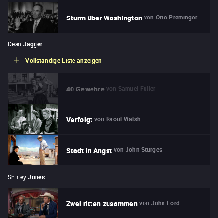
von
Otto Preminger
Sturm über Washington
Dean
Jagger
Vollständige Liste anzeigen
von
Samuel Fuller
40 Gewehre
von
Raoul Walsh
Verfolgt
von
John Sturges
Stadt in Angst
Shirley
Jones
von
John Ford
Zwei ritten zusammen