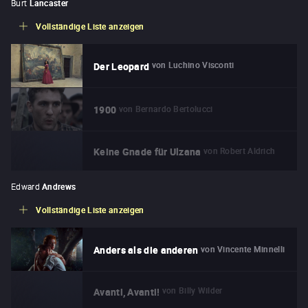
Burt
Lancaster
Vollständige Liste anzeigen
von
Luchino Visconti
Der Leopard
von
Bernardo Bertolucci
1900
von
Robert Aldrich
Keine Gnade für Ulzana
Edward
Andrews
Vollständige Liste anzeigen
von
Vincente Minnelli
Anders als die anderen
von
Billy Wilder
Avanti, Avanti!