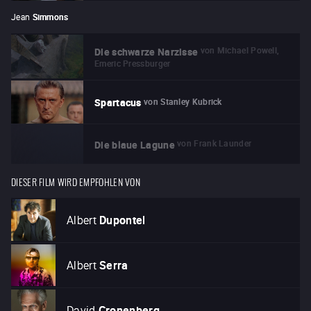
Jean
Simmons
von
Michael Powell,
Die schwarze Narzisse
Emeric Pressburger
von
Stanley Kubrick
Spartacus
von
Frank Launder
Die blaue Lagune
DIESER FILM WIRD EMPFOHLEN VON
Albert
Dupontel
Albert
Serra
David
Cronenberg