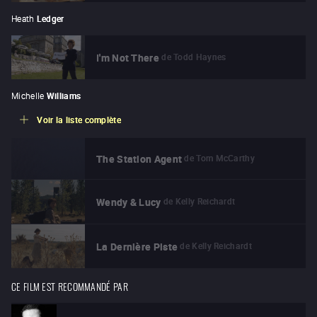
Heath
Ledger
de
Todd Haynes
I'm Not There
Michelle
Williams
Voir la liste complète
de
Tom McCarthy
The Station Agent
de
Kelly Reichardt
Wendy & Lucy
de
Kelly Reichardt
La Dernière Piste
CE FILM EST RECOMMANDÉ PAR