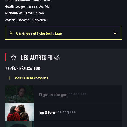
Heath Ledger
:
Ennis Del Mar
Michelle Williams
:
Alma
Valerie Planche
:
Serveuse
Générique et fiche technique
LES AUTRES
FILMS
DU MÊME
RÉALISATEUR
Voir la liste complète
de
Ang Lee
Tigre et dragon
de
Ang Lee
Ice Storm