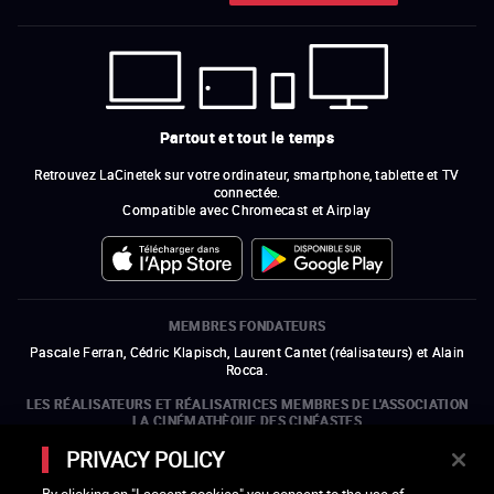
Partout et tout le temps
Retrouvez LaCinetek sur votre ordinateur, smartphone, tablette et TV
connectée.
Compatible avec Chromecast et Airplay
MEMBRES FONDATEURS
Pascale Ferran, Cédric Klapisch, Laurent Cantet (
réalisateurs
)
et
Alain
Rocca.
LES RÉALISATEURS ET RÉALISATRICES MEMBRES DE L'ASSOCIATION
LA CINÉMATHÈQUE DES CINÉASTES
Olivier Assayas, Bertrand Bonello, Michel Hazanavicius (représentant de
PRIVACY POLICY
l'ARP), Rebecca Zlotowski et Mikael Buch (représentant de la SRF)