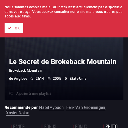
À L'UNITÉ
ABONNEMENT
Nous sommes désolés mais LaCinetek n'est actuellement pas disponible
dans votre pays.
Vous pouvez consulter notre site mais vous n'aurez pas
accès aux films.
Tous les films
Les listes de
Nouveautés
Trésors cachés
OK
Le Secret de Brokeback Mountain
Brokeback Mountain
de
Ang Lee
2h14
2005
États-Unis
Ajouter à une playlist
Recommandé par
Nabil Ayouch
,
Felix Van Groeningen
,
Xavier Dolan
0
BANDE-
0
BONUS
0
BONUS
1
PHOTO