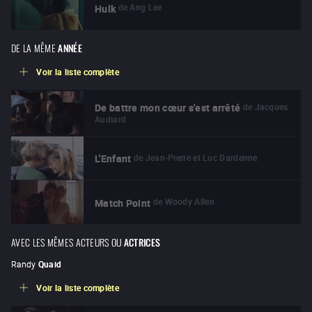
de
Ang Lee
Hulk
DE LA MÊME
ANNÉE
Voir la liste complète
de
Jacques
De battre mon cœur s'est arrêté
Audiard
de
Jean-Pierre et Luc Dardenne
L'Enfant
de
Woody Allen
Match Point
AVEC LES MÊMES ACTEURS OU
ACTRICES
Randy
Quaid
Voir la liste complète