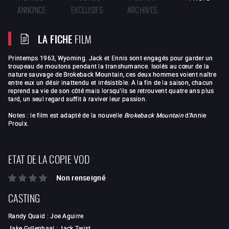
ANNONCE
EXCLUSIFS
ARCHIVES
LA FICHE
FILM
Printemps 1963, Wyoming. Jack et Ennis sont engagés pour garder un
troupeau de moutons pendant la transhumance. Isolés au cœur de la
nature sauvage de Brokeback Mountain, ces deux hommes voient naître
entre eux un désir inattendu et irrésistible. A la fin de la saison, chacun
reprend sa vie de son côté mais lorsqu’ils se retrouvent quatre ans plus
tard, un seul regard suffit à raviver leur passion.
Notes : le film est adapté de la nouvelle
Brokeback Mountain
d'Annie
Proulx.
ETAT DE LA COPIE VOD
Non renseigné
CASTING
Randy Quaid
:
Joe Aguirre
Jake Gyllenhaal
:
Jack Twist