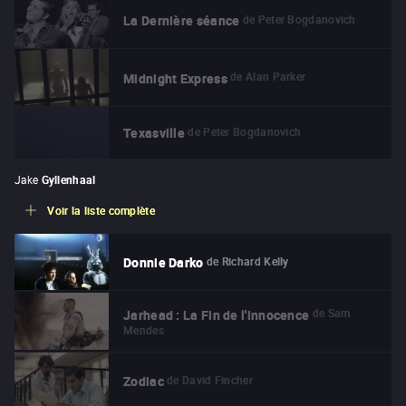
de
Peter Bogdanovich
La Dernière séance
de
Alan Parker
Midnight Express
de
Peter Bogdanovich
Texasville
Jake
Gyllenhaal
Voir la liste complète
de
Richard Kelly
Donnie Darko
de
Sam
Jarhead : La Fin de l'innocence
Mendes
de
David Fincher
Zodiac