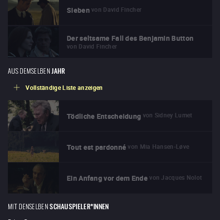
von
David Fincher
Sieben
Der seltsame Fall des Benjamin Button
von
David Fincher
AUS DEMSELBEN
JAHR
Vollständige Liste anzeigen
von
Sidney Lumet
Tödliche Entscheidung
von
Mia Hansen-Løve
Tout est pardonné
von
Jacques Nolot
Ein Anfang vor dem Ende
MIT DENSELBEN
SCHAUSPIELER*INNEN