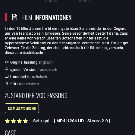
FILM-
INFORMATIONEN
In den 1960er Jahren treibt ein mysteriöser Serienmörder in der Gegend
um San Francisco sein Unwesen. Seine Besonderheit besteht darin, dass
er eine Reihe von verschlüsselten Botschaften hinterlässt, die
hypothetische Schlüssel zu den begangenen Verbrechen sind. Ein junger
Zeichner für die Zeitung, der eine Leidenschaft für Rätsel hat, versucht,
diese zu entschlüsseln...
Originalfassung
englisch
synchr. Version
französisch
Untertitel
französisch
SDH
französisch
ZUSTAND DER VOD-FASSUNG
RESTAURIERTE VERSION
Sehr gut
[
MP4 H264 HD
-
Stereo 2.0
]
CAST