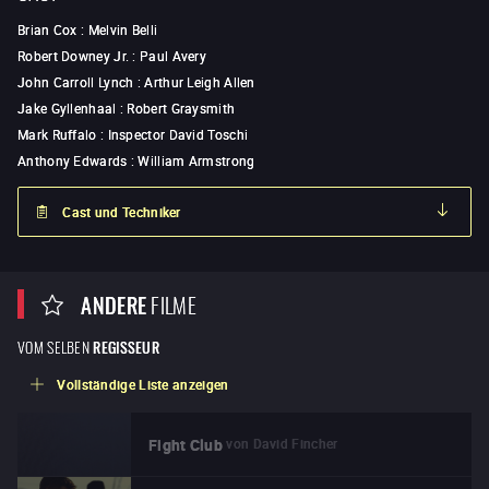
Brian Cox
:
Melvin Belli
Robert Downey Jr.
:
Paul Avery
John Carroll Lynch
:
Arthur Leigh Allen
Jake Gyllenhaal
:
Robert Graysmith
Mark Ruffalo
:
Inspector David Toschi
Anthony Edwards
:
William Armstrong
Cast und Techniker
ANDERE
FILME
VOM SELBEN
REGISSEUR
Vollständige Liste anzeigen
von
David Fincher
Fight Club