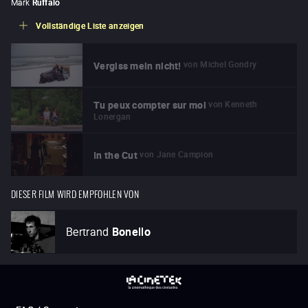
Mark
Ruffalo
Vollständige Liste anzeigen
von
Michel Gondry
Vergiss mein nicht!
von
Kenneth
Tu peux compter sur moi
Lonergan
von
Jane Campion
In the Cut
DIESER FILM WIRD EMPFOHLEN VON
Bertrand
Bonello