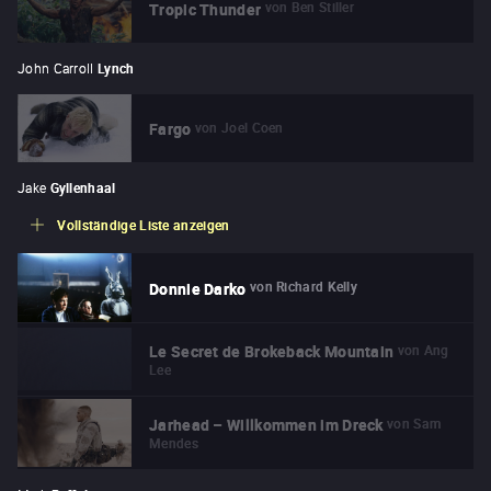
von
Ben Stiller
Tropic Thunder
John Carroll
Lynch
von
Joel Coen
Fargo
Jake
Gyllenhaal
Vollständige Liste anzeigen
von
Richard Kelly
Donnie Darko
von
Ang
Le Secret de Brokeback Mountain
Lee
von
Sam
Jarhead – Willkommen im Dreck
Mendes