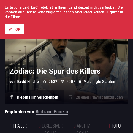
FILM FÜR FILM
ABONNEMENT
Es tut uns Leid, LaCinetek ist in Ihrem Land derzeit nicht verfügbar.
Sie
können auf unsere Seite zugreifen, haben aber leider keinen Zugriff auf
die Filme.
Alle Filme
Listen von
Neuheiten
Hidden Treasures
Topli
OK
Zodiac: Die Spur des Killers
von
David Fincher
2h32
2007
Vereinigte Staaten
Diesen Film verschenken
Zu einer Playlist hinzufügen
Empfohlen von
Bertrand Bonello
1
TRAILER
0
EXKLUSIVER
0
ARCHIV-
1
FOTO
BONUS
BONUS