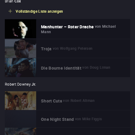
Brian
Cox
Vollständige Liste anzeigen
von
Michael
Manhunter – Roter Drache
Mann
von
Wolfgang Petersen
Troja
von
Doug Liman
Die Bourne Identität
Robert Downey
Jr.
von
Robert Altman
Short Cuts
von
Mike Figgis
One Night Stand