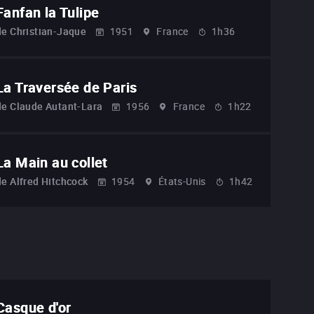
Fanfan la Tulipe
de
Christian-Jaque
1951
France
1h36
La Traversée de Paris
de
Claude Autant-Lara
1956
France
1h22
La Main au collet
de
Alfred Hitchcock
1954
États-Unis
1h42
Casque d'or