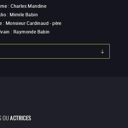
rne
:
Charles Mandine
lio
:
Mimile Babin
e
:
Monsieur Cardinaud - père
lvain
:
Raymonde Babin
S OU
ACTRICES