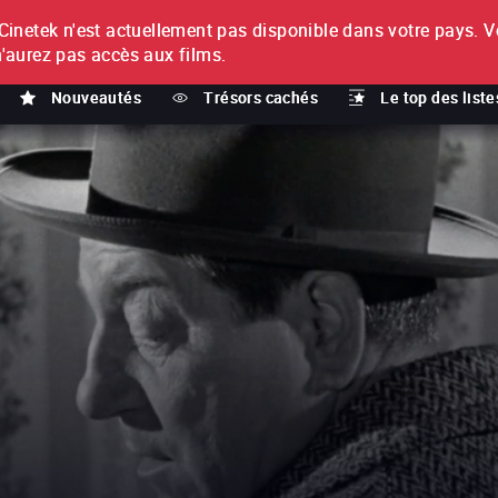
netek n'est actuellement pas disponible dans votre pays.
V
T
n'aurez pas accès aux films.
Nouveautés
Trésors cachés
Le top des liste