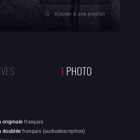
Ajouter à une playlist
IVES
1
PHOTO
 originale
français
n doublée
français (audiodescription)