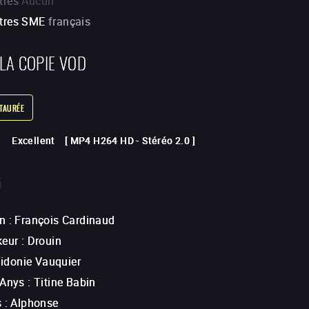
tres
Aucun
itres SME
français
 LA COPIE VOD
STAURÉE
Excellent
[
MP4 H264 HD
-
Stéréo 2.0
]
G
n
:
François Cardinaud
keur
:
Drouin
idonie Vauquier
 Anys
:
Titine Babin
s
:
Alphonse