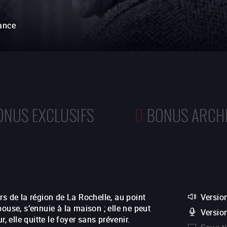
ance
ONUS EXCLUSIFS
0
BONUS ARCH
s de la région de La Rochelle, au point
Version
ouse, s’ennuie à la maison ; elle ne peut
Versio
, elle quitte le foyer sans prévenir.