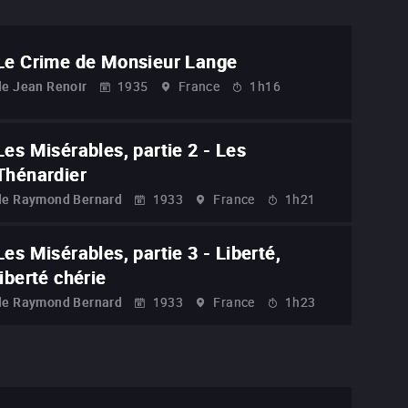
Le Crime de Monsieur Lange
de
Jean Renoir
1935
France
1h16
Les Misérables, partie 2 - Les
Thénardier
de
Raymond Bernard
1933
France
1h21
Les Misérables, partie 3 - Liberté,
liberté chérie
de
Raymond Bernard
1933
France
1h23