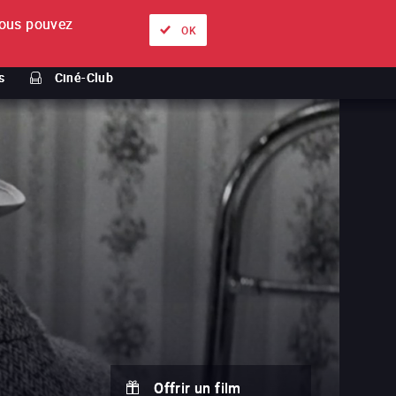
ous pouvez
À propos
Nos offres
Se connecter
FR
OK
s
Ciné-Club
Offrir un film