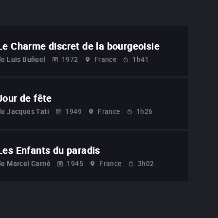
Le Charme discret de la bourgeoisie
de
Luis Buñuel
1972
France
1h41
Jour de fête
de
Jacques Tati
1949
France
1h26
Les Enfants du paradis
de
Marcel Carné
1945
France
3h02