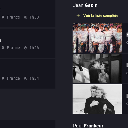
Jean
Gabin
t
Voir la liste complète
France
1h33
e
France
1h26
France
1h34
Paul
Frankeur