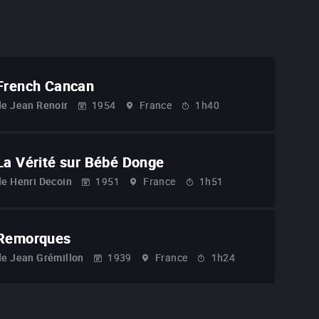
French Cancan
de
Jean Renoir
1954
France
1h40
La Vérité sur Bébé Donge
de
Henri Decoin
1951
France
1h51
Remorques
de
Jean Grémillon
1939
France
1h24