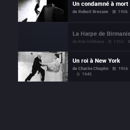
Un condamné à mort 
de
Robert Bresson
1956
La Harpe de Birmani
de
Kon Ichikawa
1956
Un roi à New York
de
Charlie Chaplin
1956
1h45