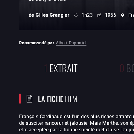
de
Gilles Grangier
1h23
1956
Fr
Recommandé par
Albert Dupontel
1
EXTRAIT
0
B
LA FICHE
FILM
François Cardinaud est l'un des plus riches armateur
de susciter rancœur et jalousie. Mais Marthe, son ép
être acceptée par la bonne société rochelaise. Un jour