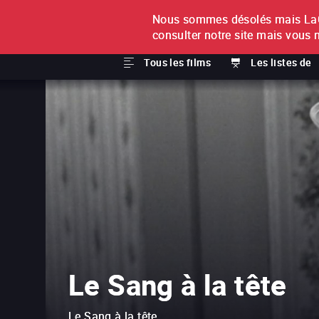
Nous sommes désolés mais LaCi
À L'UNITÉ
ABONNEMEN
consulter notre site mais vous 
Tous les films
Les listes de
Le Sang à la tête
Le Sang à la tête