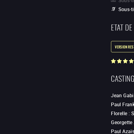
Sous-ti
Sous-t
ETAT DE
VERSION RE
CASTIN
Jean Gabi
Paul Fran
Florelle
:
S
Georgette
Paul Azaï