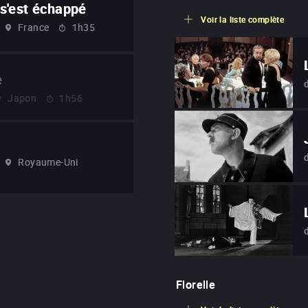
s'est échappé
Voir la liste complète
France
1h35
e
Japon
1h56
Royaume-Uni
Florelle