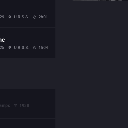
29
U.R.S.S.
2h01
ne
25
U.R.S.S.
1h04
hamps
1938