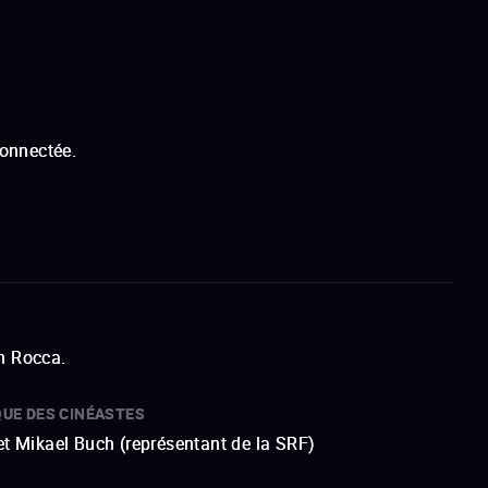
connectée.
n Rocca.
QUE DES CINÉASTES
et Mikael Buch (représentant de la SRF)