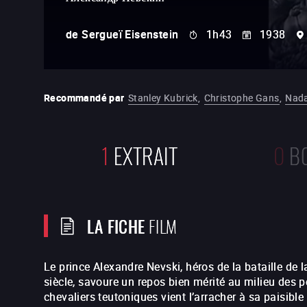
de
Sergueï Eisenstein
1h43
1938
Recommandé par
Stanley Kubrick
,
Christophe Gans
,
Nada
1
EXTRAIT
0
B
LA FICHE
FILM
Le prince Alexandre Nevski, héros de la bataille de
siècle, savoure un repos bien mérité au milieu des 
chevaliers teutoniques vient l’arracher à sa paisible 