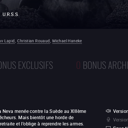
U.R.S.S.
v Lapid
,
Christian Rouaud
,
Michael Haneke
ONUS EXCLUSIFS
0
BONUS ARCH
 la Neva menée contre la Suède au XIIIème
Version
pêcheurs. Mais bientôt une horde de
Versio
retraite et l’oblige à reprendre les armes.