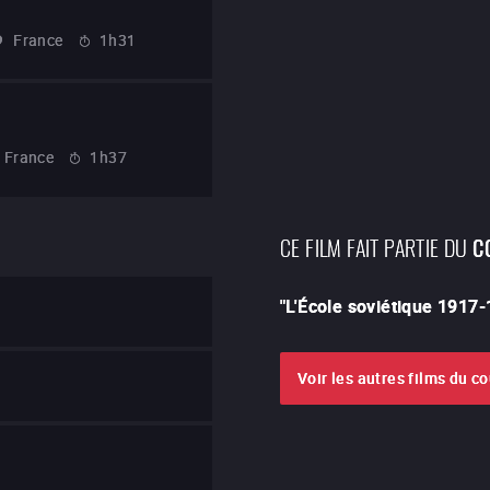
France
1h31
France
1h37
CE FILM FAIT PARTIE DU
C
"
L'École soviétique 1917
Voir les autres films du c