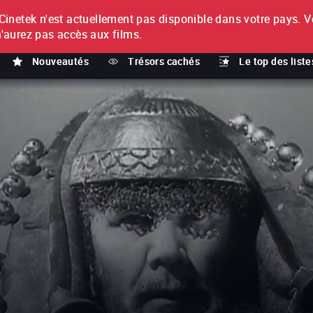
netek n'est actuellement pas disponible dans votre pays.
V
T
n'aurez pas accès aux films.
Nouveautés
Trésors cachés
Le top des liste