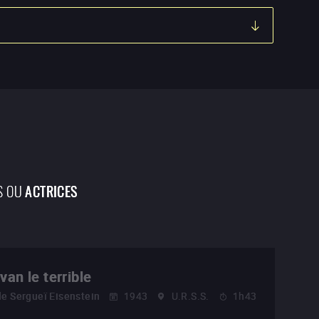
S OU
ACTRICES
Ivan le terrible
de
Sergueï Eisenstein
1943
U.R.S.S.
1h43