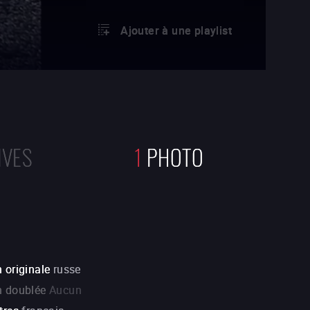
Ajouter à une playlist
IVES
1
PHOTO
 originale
russe
n doublée
Aucun