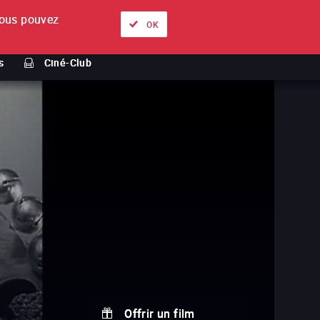
ous pouvez
À propos
Nos offres
Se connecter
FR
OK
s
Ciné-Club
Offrir un film