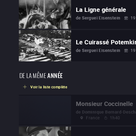
La Ligne générale
de
Sergueï Eisenstein
19
Le Cuirassé Potemki
de
Sergueï Eisenstein
19
DE LA MÊME
ANNÉE
Voir la liste complète
Monsieur Coccinelle
de
Dominique Bernard-Desc
France
1h40