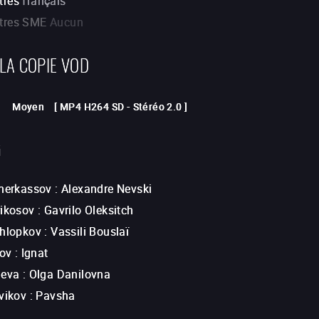
tres
français
itres SME
Aucun
 LA COPIE VOD
Moyen
[
MP4 H264 SD
-
Stéréo 2.0
]
G
cherkassov
:
Alexandre Nevski
rikosov
:
Gavrilo Oleksitch
khlopkov
:
Vassili Bouslaï
lov
:
Ignat
heva
:
Olga Danilovna
vikov
:
Pavsha