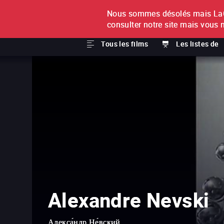
Nous sommes désolés mais LaCi
À L'UNITÉ
ABONNEMEN
consulter notre site mais vous 
Tous les films
Les listes de
Alexandre Nevski
Алекса́ндр Не́вский