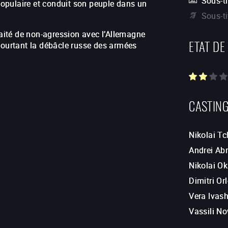
Sous-ti
 populaire et conduit son peuple dans un
Sous-t
raité de non-agression avec l’Allemagne
ETAT DE
pourtant la débâcle russe des armées
CASTIN
Nikolai T
Andrei Ab
Nikolai O
Dimitri Or
Vera Ivas
Vassili No