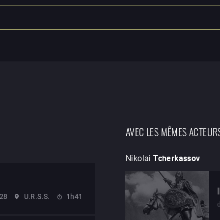
AVEC LES MÊMES ACTEUR
Nikolai
Tcherkassov
28
U.R.S.S.
1h41