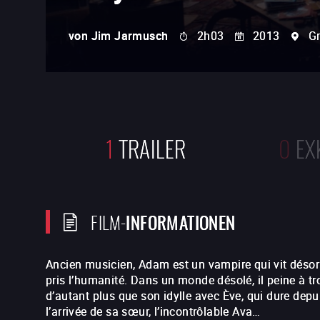
von
Jim Jarmusch
2h03
2013
Gr
1
TRAILER
0
EX
FILM-
INFORMATIONEN
Ancien musicien, Adam est un vampire qui vit désor
pris l’humanité. Dans un monde désolé, il peine à tr
d’autant plus que son idylle avec Ève, qui dure depui
l’arrivée de sa sœur, l’incontrôlable Ava…