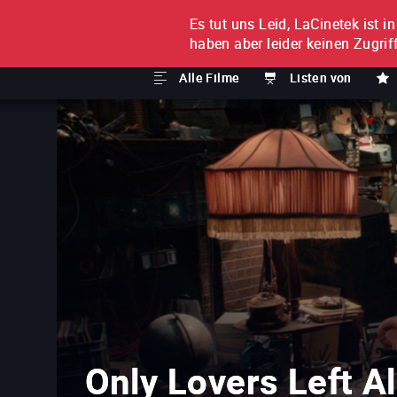
Es tut uns Leid, LaCinetek ist i
FILM FÜR FILM
ABONNE
haben aber leider keinen Zugriff
Alle Filme
Listen von
Only Lovers Left Al