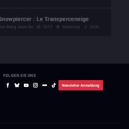
Snowpiercer : Le Transperceneige
von
Bong Joon-ho
2013
Südkorea
2h06
FOLGEN SIE UNS
Newsletter-Anmeldung