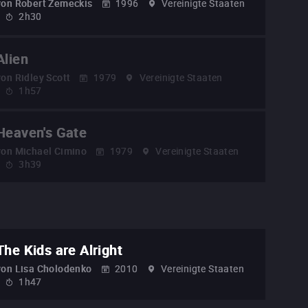
von
Robert Zemeckis
1996
Vereinigte Staaten
2h30
Alien
von
Ridley Scott
1979
Vereinigte Staaten
1h57
Heaven's Gate
von
Michael Cimino
1979
Vereinigte Staaten
3h39
The Kids are Alright
von
Lisa Cholodenko
2010
Vereinigte Staaten
1h47