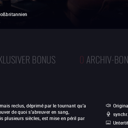
oßbritannien
KLUSIVER BONUS
0
ARCHIV-BO
mais reclus, déprimé par le tournant qu’a
Origin
ouver de quoi s’abreuver en sang,
synchr
s plusieurs siècles, est mise en péril par
Unterti