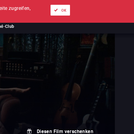
ite zugreifen,
Über uns
Unsere Angebote
Anmelden
DE
OK
né-Club
Diesen Film verschenken