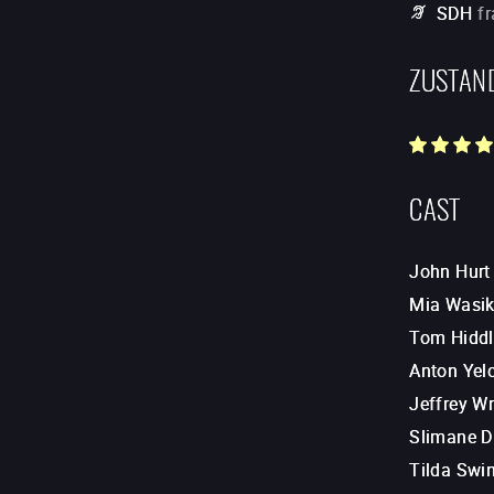
SDH
f
ZUSTAN
CAST
John Hurt
Mia Wasi
Tom Hiddl
Anton Yel
Jeffrey Wr
Slimane D
Tilda Swi