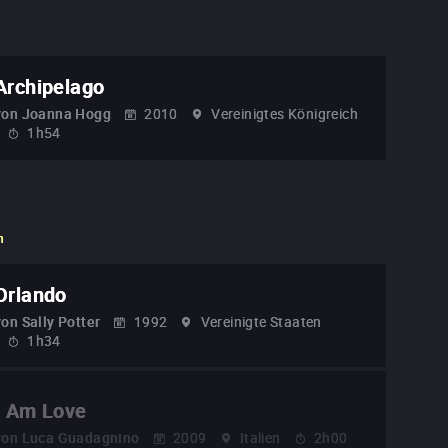
Archipelago
von
Joanna Hogg
2010
Vereinigtes Königreich
1h54
n
Orlando
von
Sally Potter
1992
Vereinigte Staaten
1h34
I Am Love
von
Luca Guadagnino
2009
Italien
2h00