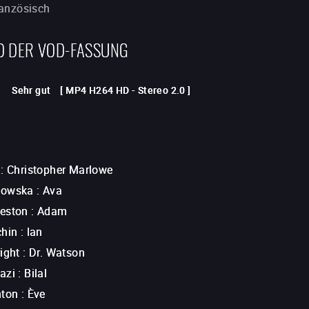
ranzösisch
D DER VOD-FASSUNG
Sehr gut
[
MP4 H264 HD
-
Stereo 2.0
]
:
Christopher Marlowe
kowska
:
Ava
eston
:
Adam
chin
:
Ian
ight
:
Dr. Watson
azi
:
Bilal
nton
:
Ève