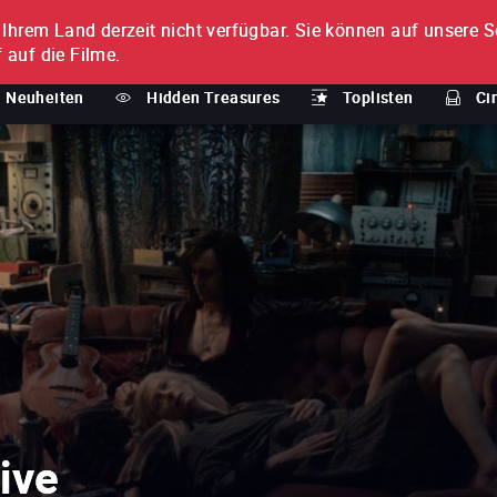
n Ihrem Land derzeit nicht verfügbar.
Sie können auf unsere Se
MENT
 auf die Filme.
Neuheiten
Hidden Treasures
Toplisten
Ci
ive