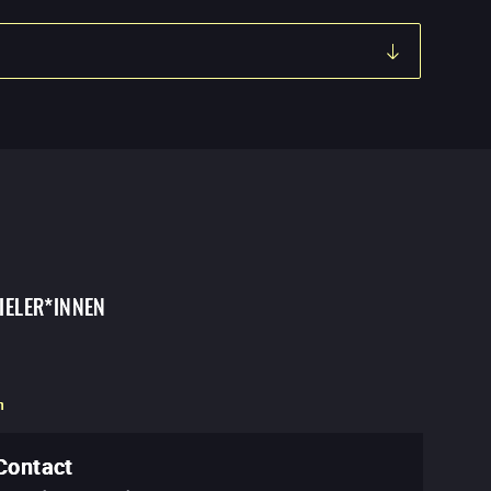
IELER*INNEN
n
Contact