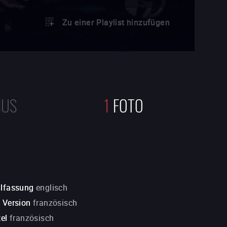
Zu einer Playlist hinzufügen
NUS
1
FOTO
alfassung
englisch
. Version
französisch
tel
französisch