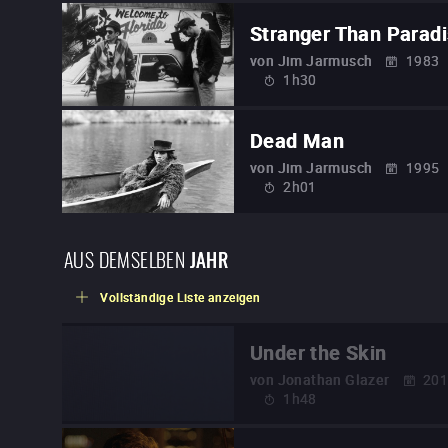
Stranger Than Parad
von
Jim Jarmusch
1983
1h30
Dead Man
von
Jim Jarmusch
1995
2h01
AUS DEMSELBEN
JAHR
Vollständige Liste anzeigen
Under the Skin
von
Jonathan Glazer
20
1h48