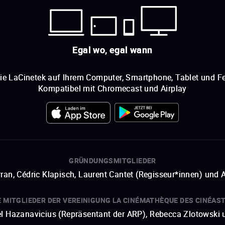
Egal wo, egal wann
ie LaCinetek auf Ihrem Computer, Smartphone, Tablet und Fe
Kompatibel mit Chromecast und Airplay
GRÜNDUNGSMITGLIEDER
ran, Cédric Klapisch, Laurent Cantet (
Regisseur*innen
)
und
A
E MITGLIEDER DER VEREINIGUNG LA CINÉMATHÈQUE DES CINÉAS
hel Hazanavicius (Repräsentant der ARP), Rebecca Zlotowski