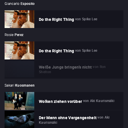
Giancarlo
Esposito
von
Spike Lee
Do the Right Thing
Rosie
Perez
von
Spike Lee
Do the Right Thing
von
Ron
Weiße Jungs bringen's nicht
Shelton
Sakari
Kuosmanen
von
Aki Kaurismäki
Wolken ziehen vorüber
von
Aki
Der Mann ohne Vergangenheit
Kaurismäki