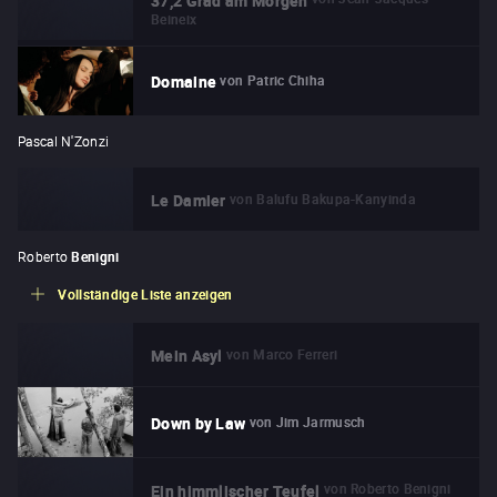
37,2 Grad am Morgen
Beineix
von
Patric Chiha
Domaine
Pascal N'Zonzi
von
Balufu Bakupa-Kanyinda
Le Damier
Roberto
Benigni
Vollständige Liste anzeigen
von
Marco Ferreri
Mein Asyl
von
Jim Jarmusch
Down by Law
von
Roberto Benigni
Ein himmlischer Teufel