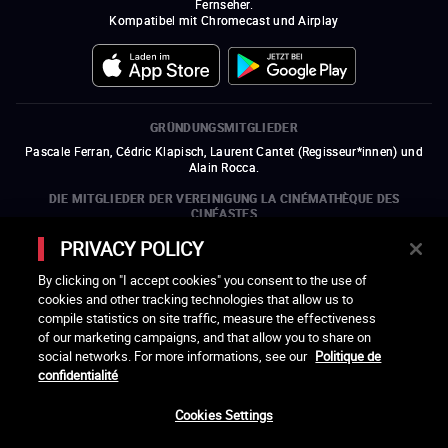
Fernseher.
Kompatibel mit Chromecast und Airplay
GRÜNDUNGSMITGLIEDER
Pascale Ferran, Cédric Klapisch, Laurent Cantet (
Regisseur*innen
)
und
Alain Rocca.
DIE MITGLIEDER DER VEREINIGUNG LA CINÉMATHÈQUE DES
CINÉASTES
Olivier Assayas, Bertrand Bonello, Michel Hazanavicius (Repräsentant der
PRIVACY POLICY
ARP), Rebecca Zlotowski und Mikael Buch (Repräsentant der SRF)
By clicking on "I accept cookies" you consent to the use of
DIE MITGLIEDSORGANISATIONEN DER VEREINIGUNG LA
cookies and other tracking technologies that allow us to
CINÉMATHÈQUE DES CINÉASTES
compile statistics on site traffic, measure the effectiveness
ein neues Fenster öffnen
externer Link
ein neues Fenster öffnen
externer Link
ein neues Fenster öffnen
externer Link
ein neues Fenster öffnen
externer Link
of our marketing campaigns, and that allow you to share on
ein neues Fenster öffnen
externer Link
ein neues Fenster öffnen
externer Link
ein neues Fenster öffnen
externer Link
social networks. For more informations, see our
Politique de
ein neues Fenster öffnen
externer Link
ein neues Fenster öffnen
externer Link
ein neues Fenster öffnen
externer Link
ein neues Fenster öffnen
externer Link
ein neues Fenster öffnen
externer Link
confidentialité
ein neues Fenster öffnen
externer Link
ein neues Fenster öffnen
externer Link
Cookies Settings
LACINETEK WIRD UNTERSTÜTZT VON