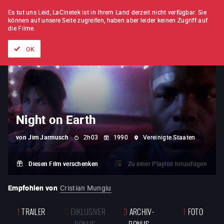
FILM FÜR FILM
ABONNEMENT
Es tut uns Leid, LaCinetek ist in Ihrem Land derzeit nicht verfügbar.
Sie
können auf unsere Seite zugreifen, haben aber leider keinen Zugriff auf
die Filme.
Alle Filme
Listen von
Neuheiten
Hidden Treasures
Topli
OK
Night on Earth
von
Jim Jarmusch
2h03
1990
Vereinigte Staaten
Diesen Film verschenken
Zu einer Playlist hinzufügen
Empfohlen von
Cristian Mungiu
1
TRAILER
0
EXKLUSIVER
3
ARCHIV-
1
FOTO
BONUS
BONUS