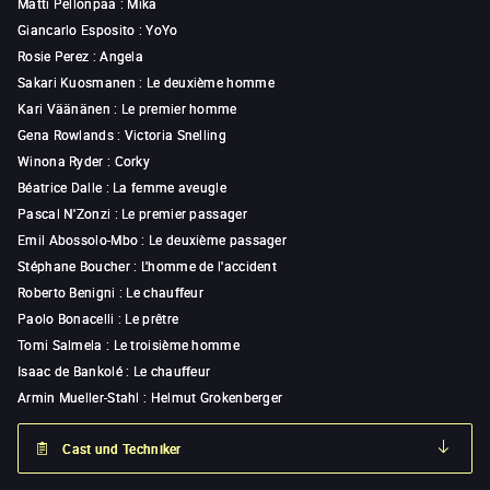
Matti Pellonpää
:
Mika
Giancarlo Esposito
:
YoYo
Rosie Perez
:
Angela
Sakari Kuosmanen
:
Le deuxième homme
Kari Väänänen
:
Le premier homme
Gena Rowlands
:
Victoria Snelling
Winona Ryder
:
Corky
Béatrice Dalle
:
La femme aveugle
Pascal N'Zonzi
:
Le premier passager
Emil Abossolo-Mbo
:
Le deuxième passager
Stéphane Boucher
:
L'homme de l'accident
Roberto Benigni
:
Le chauffeur
Paolo Bonacelli
:
Le prêtre
Tomi Salmela
:
Le troisième homme
Isaac de Bankolé
:
Le chauffeur
Armin Mueller-Stahl
:
Helmut Grokenberger
Cast und Techniker