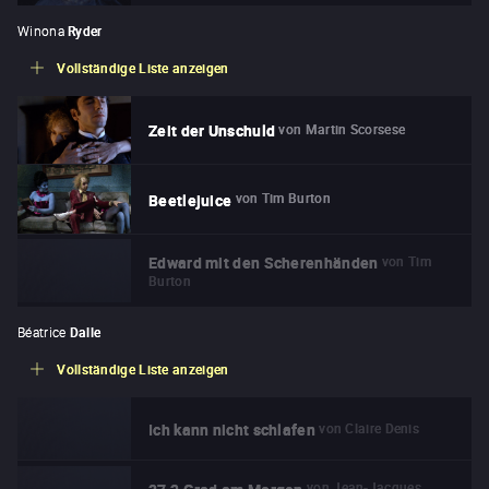
Winona
Ryder
Vollständige Liste anzeigen
von
Martin Scorsese
Zeit der Unschuld
von
Tim Burton
Beetlejuice
von
Tim
Edward mit den Scherenhänden
Burton
Béatrice
Dalle
Vollständige Liste anzeigen
von
Claire Denis
Ich kann nicht schlafen
von
Jean-Jacques