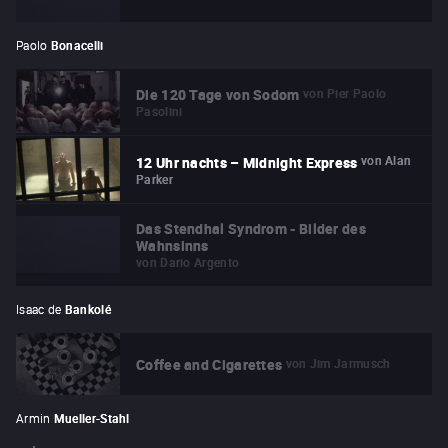
Paolo
Bonacelli
von
Pier Paolo
Die 120 Tage von Sodom
Pasolini
von
Alan
12 Uhr nachts – Midnight Express
Parker
Das Stendhal Syndrom - Bilder des
Wahnsinns
von
Dario Argento
Isaac de
Bankolé
von
Jim Jarmusch
Coffee and Cigarettes
Armin
Mueller-Stahl