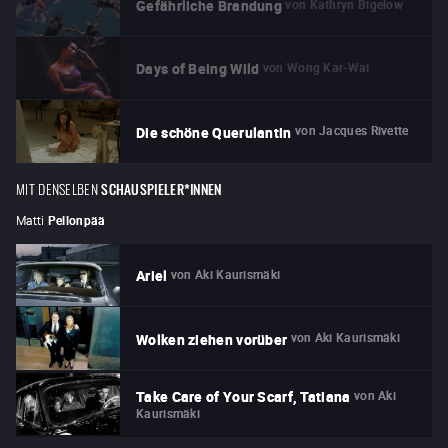
von
Kathryn Bigelow
Gefährliche Brandung
von
Wong Kar-Wai
Days of Being Wild
von
Jacques Rivette
Die schöne Querulantin
MIT DENSELBEN
SCHAUSPIELER*INNEN
Matti
Pellonpää
von
Aki Kaurismäki
Ariel
von
Aki Kaurismäki
Wolken ziehen vorüber
von
Aki
Take Care of Your Scarf, Tatiana
Kaurismäki