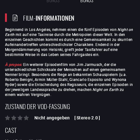
FILM-
INFORMATIONEN
Beginnend in Los Angeles, nehmen einen die fünf Episoden von
Night on
Earth
mit auf eine Taxireise durch die Metropolen dieser Welt. In den
einzelnen Geschichten kommt es durch eine Gemeinsamkeit zu skurrilen
Aufeinandertreffen unterschiedlichster Charaktere. Endend in der
Morgendämmerung von Helsinki, greift jeder Taxifahrer auf eine
bestimmte Weise in das Leben seines Fahrgastes ein.
À propos:
Ein weiterer Episodenfilm von Jim Jarmusch, der die
unterschiedlichen Schicksale der Menschen auf einen gemeinsamen
Nenner bringt. Besonders die Riege an bekannten Schauspielern (u.a.
Roberto Benigni, Armin Müller-Stahl, Giancarlo Esposito und Wynona
Ryder) sowie die Entscheidung des Regisseurs, die einzelnen Episoden in
der jeweiligen Landessprache zu drehen, machen
Night on Earth
zu
einem wahren Vergnügen.
ZUSTAND DER VOD-FASSUNG
Nicht angegeben
[
Stereo 2.0
]
CAST