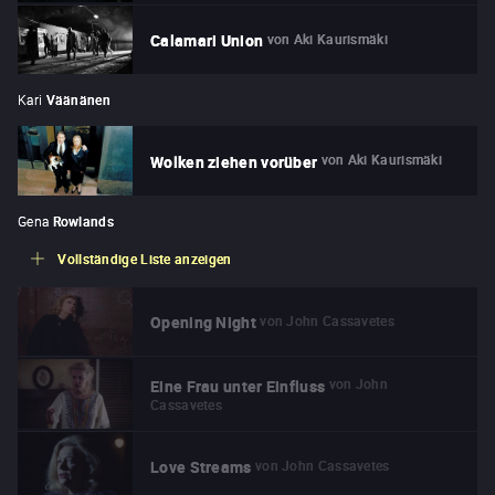
von
Aki Kaurismäki
Calamari Union
Kari
Väänänen
von
Aki Kaurismäki
Wolken ziehen vorüber
Gena
Rowlands
Vollständige Liste anzeigen
von
John Cassavetes
Opening Night
von
John
Eine Frau unter Einfluss
Cassavetes
von
John Cassavetes
Love Streams