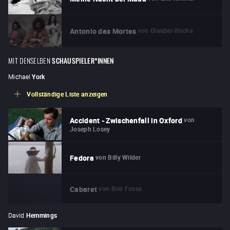
von
Glauber Rocha
Antonio das Mortes
MIT DENSELBEN
SCHAUSPIELER*INNEN
Michael
York
Vollständige Liste anzeigen
von
Accident - Zwischenfall in Oxford
Joseph Losey
von
Billy Wilder
Fedora
von
Bob Fosse
Cabaret
David
Hemmings