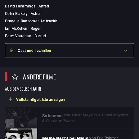
David Hemmings
:
Alfred
Colin Blakely
:
Asher
Prunella Ransome
:
Aelhswith
Ian McKellen
:
Roger
Peter Vaughan
:
Burrud
Cast und Techniker
ANDERE
FILME
AUS DEMSELBEN
JAHR
Vollständige Liste anzeigen
von
Albert Maysles & David Maysles
Salesman
& Charlotte Zwerin
von
Eric Rohmer
Meine Nacht bei Maud