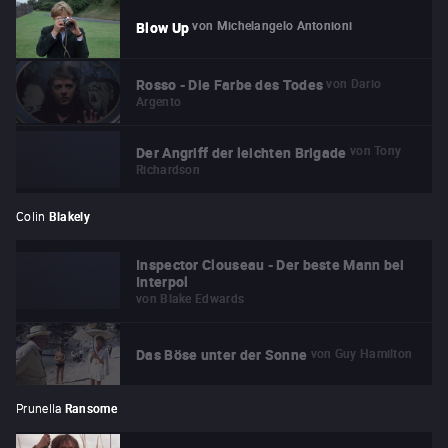
von
Michelangelo Antonioni
Blow Up
von
Dario
Rosso - Die Farbe des Todes
Argento
von
Tony
Der Angriff der leichten Brigade
Richardson
Colin
Blakely
Inspector Clouseau - Der beste Mann bei
Interpol
von
Blake Edwards
von
Guy Hamilton
Das Böse unter der Sonne
Prunella
Ransome