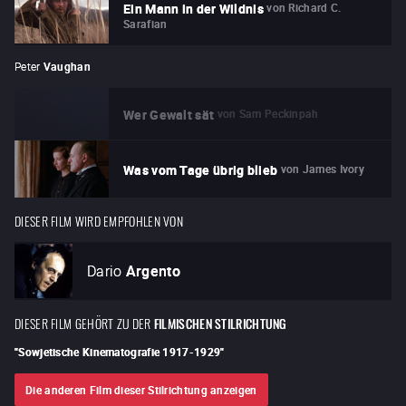
von
Richard C.
Ein Mann in der Wildnis
Sarafian
Peter
Vaughan
von
Sam Peckinpah
Wer Gewalt sät
von
James Ivory
Was vom Tage übrig blieb
DIESER FILM WIRD EMPFOHLEN VON
Dario
Argento
DIESER FILM GEHÖRT ZU DER
FILMISCHEN STILRICHTUNG
"
Sowjetische Kinematografie 1917-1929
"
Die anderen Film dieser Stilrichtung anzeigen