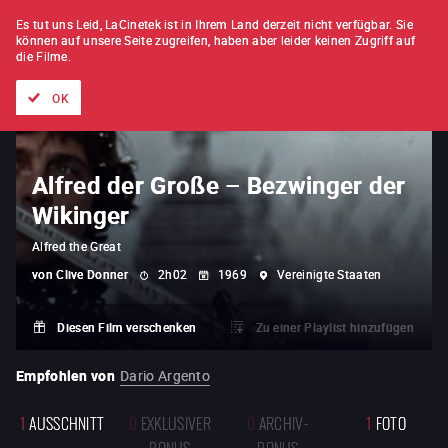
FILM FÜR FILM
ABONNEMENT
Es tut uns Leid, LaCinetek ist in Ihrem Land derzeit nicht verfügbar.
Sie
können auf unsere Seite zugreifen, haben aber leider keinen Zugriff auf
die Filme.
Alle Filme
Listen von
Neuheiten
Hidden Treasures
Topli
OK
Alfred der Große – Bezwinger der
Wikinger
Alfred the Great
von
Clive Donner
2h02
1969
Vereinigte Staaten
Diesen Film verschenken
Zu einer Playlist hinzufügen
Empfohlen von
Dario Argento
1
AUSSCHNITT
0
EXKLUSIVER
0
ARCHIV-
1
FOTO
BONUS
BONUS