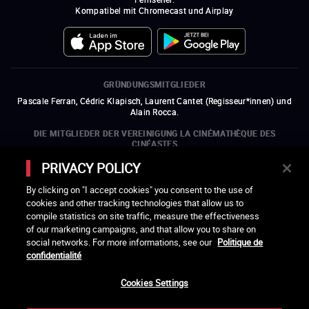
Kompatibel mit Chromecast und Airplay
GRÜNDUNGSMITGLIEDER
Pascale Ferran, Cédric Klapisch, Laurent Cantet (
Regisseur*innen
)
und
Alain Rocca.
DIE MITGLIEDER DER VEREINIGUNG LA CINÉMATHÈQUE DES
CINÉASTES
Olivier Assayas, Bertrand Bonello, Michel Hazanavicius (Repräsentant der
PRIVACY POLICY
ARP), Rebecca Zlotowski und Mikael Buch (Repräsentant der SRF)
By clicking on "I accept cookies" you consent to the use of
DIE MITGLIEDSORGANISATIONEN DER VEREINIGUNG LA
cookies and other tracking technologies that allow us to
CINÉMATHÈQUE DES CINÉASTES
compile statistics on site traffic, measure the effectiveness
ein neues Fenster öffnen
externer Link
ein neues Fenster öffnen
externer Link
ein neues Fenster öffnen
externer Link
ein neues Fenster öffnen
externer Link
of our marketing campaigns, and that allow you to share on
ein neues Fenster öffnen
externer Link
ein neues Fenster öffnen
externer Link
ein neues Fenster öffnen
externer Link
social networks. For more informations, see our
Politique de
ein neues Fenster öffnen
externer Link
ein neues Fenster öffnen
externer Link
ein neues Fenster öffnen
externer Link
ein neues Fenster öffnen
externer Link
ein neues Fenster öffnen
externer Link
confidentialité
ein neues Fenster öffnen
externer Link
ein neues Fenster öffnen
externer Link
Cookies Settings
LACINETEK WIRD UNTERSTÜTZT VON
ein neues Fenster öffnen
externer Link
ein neues Fenster öffnen
externer Link
ein neues Fenster öffnen
externer Link