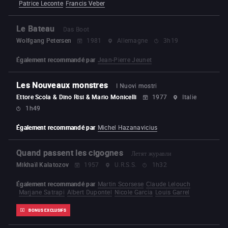
Patrice Leconte
Francis Veber
Le Bateau
Das Boot
Wolfgang Petersen
1981
Allemagne
3h19
Également recommandé par
Jean-Pierre Jeunet
Les Nouveaux monstres
I Nuovi mostri
Ettore Scola & Dino Risi & Mario Monicelli
1977
Italie
1h49
Également recommandé par
Michel Hazanavicius
Quand passent les cigognes
Летят журавли
Mikhaïl Kalatozov
1957
U.R.S.S.
1h32
Également recommandé par
Martin Scorsese
Claude Lelouch
Marjane Satrapi
Albert Dupontel
Nicole Garcia
Louis Garrel
BONUS EXCLUSIFS