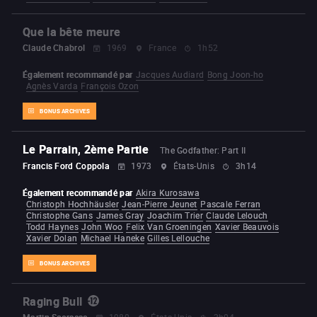
Que la bête meure
Claude Chabrol
1969
France
1h52
Également recommandé par
Jacques Audiard
Bong Joon-ho
Agnès Varda
François Ozon
BONUS ARCHIVES
Le Parrain, 2ème Partie
The Godfather: Part II
Francis Ford Coppola
1973
États-Unis
3h14
Également recommandé par
Akira Kurosawa
Christoph Hochhäusler
Jean-Pierre Jeunet
Pascale Ferran
Christophe Gans
James Gray
Joachim Trier
Claude Lelouch
Todd Haynes
John Woo
Felix Van Groeningen
Xavier Beauvois
Xavier Dolan
Michael Haneke
Gilles Lellouche
BONUS ARCHIVES
Raging Bull
Martin Scorsese
1980
États-Unis
2h04