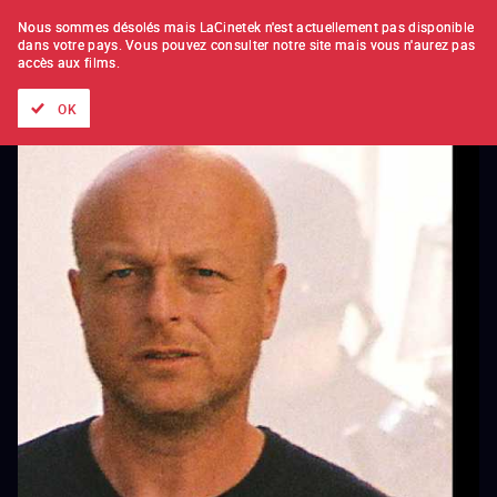
À L'UNITÉ
ABONNEMENT
Nous sommes désolés mais LaCinetek n'est actuellement pas disponible
dans votre pays.
Vous pouvez consulter notre site mais vous n'aurez pas
accès aux films.
Tous les films
Les listes de
Nouveautés
Trésors cachés
OK