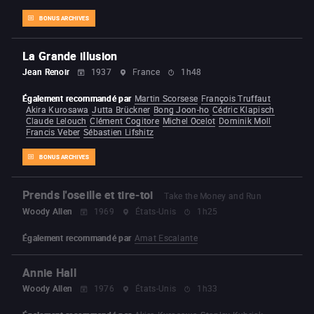
BONUS ARCHIVES
La Grande illusion
Jean Renoir
1937
France
1h48
Également recommandé par
Martin Scorsese
François Truffaut
Akira Kurosawa
Jutta Brückner
Bong Joon-ho
Cédric Klapisch
Claude Lelouch
Clément Cogitore
Michel Ocelot
Dominik Moll
Francis Veber
Sébastien Lifshitz
BONUS ARCHIVES
Prends l'oseille et tire-toi
Take the Money and Run
Woody Allen
1969
États-Unis
1h25
Également recommandé par
Amat Escalante
Annie Hall
Woody Allen
1976
États-Unis
1h33