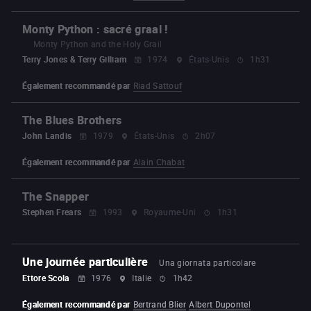
Monty Python : sacré graal !
Monty Python and the Holy Grail
Terry Jones & Terry Gilliam
1974
États-Unis
1h31
Également recommandé par
Riad Sattouf
The Blues Brothers
John Landis
1979
États-Unis
2h07
Également recommandé par
Alain Chabat
The Snapper
Stephen Frears
1993
Royaume-Uni
1h31
Une journée particulière
Una giornata particolare
Ettore Scola
1976
Italie
1h42
Également recommandé par
Bertrand Blier
Albert Dupontel