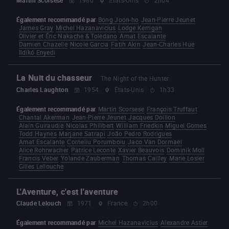
Également recommandé par
Bong Joon-ho
Jean-Pierre Jeunet
James Gray
Michel Hazanavicius
Lodge Kerrigan
Olivier et Éric Nakache & Toledano
Amat Escalante
Damien Chazelle
Nicole Garcia
Fatih Akin
Jean-Charles Hue
Ildikó Enyedi
La Nuit du chasseur
The Night of the Hunter
Charles Laughton
1954
États-Unis
1h33
Également recommandé par
Martin Scorsese
François Truffaut
Chantal Akerman
Jean-Pierre Jeunet
Jacques Doillon
Alain Guiraudie
Nicolas Philibert
William Friedkin
Miguel Gomes
Todd Haynes
Marjane Satrapi
João Pedro Rodrigues
Amat Escalante
Corneliu Porumboiu
Jaco Van Dormael
Alice Rohrwacher
Patrice Leconte
Xavier Beauvois
Dominik Moll
Francis Veber
Yolande Zauberman
Thomas Cailley
Marie Losier
Gilles Lellouche
L'Aventure, c'est l'aventure
Claude Lelouch
1971
France
2h00
Également recommandé par
Michel Hazanavicius
Alexandre Astier