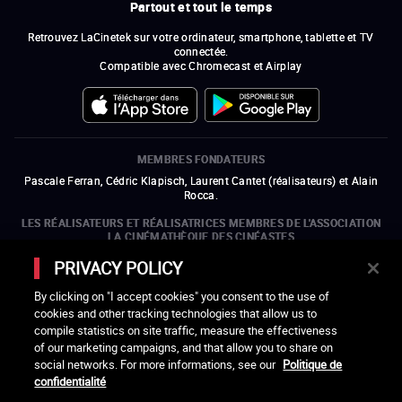
Partout et tout le temps
Retrouvez LaCinetek sur votre ordinateur, smartphone, tablette et TV
connectée.
Compatible avec Chromecast et Airplay
MEMBRES FONDATEURS
Pascale Ferran, Cédric Klapisch, Laurent Cantet (
réalisateurs
)
et
Alain
Rocca.
LES RÉALISATEURS ET RÉALISATRICES MEMBRES DE L'ASSOCIATION
LA CINÉMATHÈQUE DES CINÉASTES
Olivier Assayas, Bertrand Bonello, Michel Hazanavicius (représentant de
PRIVACY POLICY
l'ARP), Rebecca Zlotowski et Mikael Buch (représentant de la SRF)
By clicking on "I accept cookies" you consent to the use of
LES ORGANISMES MEMBRES DE L'ASSOCIATION LA CINÉMATHÈQUE
cookies and other tracking technologies that allow us to
DES CINÉASTES
compile statistics on site traffic, measure the effectiveness
ouvre une nouvelle fenêtre
Lien externe
ouvre une nouvelle fenêtre
Lien externe
ouvre une nouvelle fenêtre
Lien externe
ouvre une nouvelle fenêtre
Lien externe
of our marketing campaigns, and that allow you to share on
ouvre une nouvelle fenêtre
Lien externe
ouvre une nouvelle fenêtre
Lien externe
ouvre une nouvelle fenêtre
Lien externe
social networks. For more informations, see our
Politique de
ouvre une nouvelle fenêtre
Lien externe
ouvre une nouvelle fenêtre
Lien externe
ouvre une nouvelle fenêtre
Lien externe
ouvre une nouvelle fenêtre
Lien externe
ouvre une nouvelle fenêtre
Lien externe
confidentialité
ouvre une nouvelle fenêtre
Lien externe
ouvre une nouvelle fenêtre
Lien externe