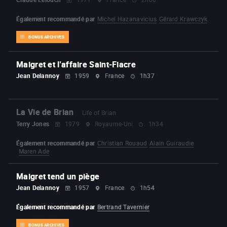
Également recommandé par
Michel Hazanavicius
Gérard Krawczyk
BONUS ARCHIVES
Maigret et l'affaire Saint-Fiacre
Jean Delannoy
1959
France
1h37
La Vie de Brian
Life of Brian
Terry Jones
1979
Royaume-Uni
1h34
Également recommandé par
Christian Rouaud
Alain Guiraudie
Maren Ade
Maigret tend un piège
Jean Delannoy
1957
France
1h54
Également recommandé par
Bertrand Tavernier
BONUS ARCHIVES