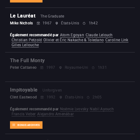
Le Lauréat
The Graduate
Mike Nichols
1967
États-Unis
1h42
Également recommandé par
Atom Egoyan
Claude Lelouch
Christian Petzold
Olivier et Éric Nakache & Toledano
Caroline Link
Gilles Lellouche
The Full Monty
Peter Cattaneo
1997
Royaume-Uni
1h31
Impitoyable
Unforgiven
Clint Eastwood
1992
États-Unis
2h05
Également recommandé par
Noémie Lvovsky
Nabil Ayouch
Francis Veber
Alejandro Amenábar
BONUS ARCHIVES