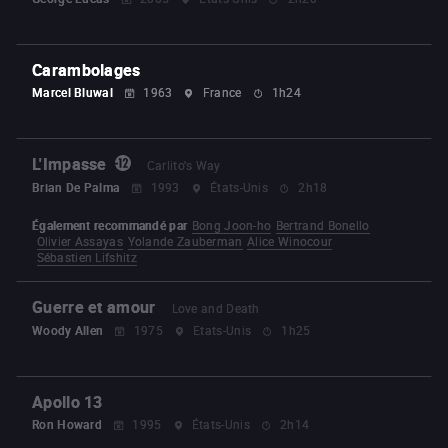
Carambolages
Marcel Bluwal
1963
France
1h24
L'Impasse
Carlito's Way
Brian De Palma
1993
États-Unis
2h18
Également recommandé par
Bong Joon-ho
Bertrand Bonello
Olivier Assayas
Yolande Zauberman
Alice Winocour
Sébastien Lifshitz
Guerre et amour
Love and Death
Woody Allen
1975
Etats-Unis
1h25
Apollo 13
Ron Howard
1995
États-Unis
2h14