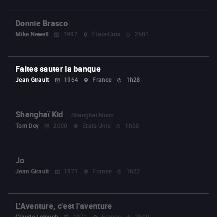
Donnie Brasco
Mike Newell
1997
États-Unis
2h01
Faites sauter la banque
Jean Girault
1964
France
1h28
Shanghaï Kid
Shanghai Noon
Tom Dey
2000
Etats-Unis
1h50
Jo
Jean Girault
1971
France
1h22
L'Aventure, c'est l'aventure
Claude Lelouch
1971
France
2h00