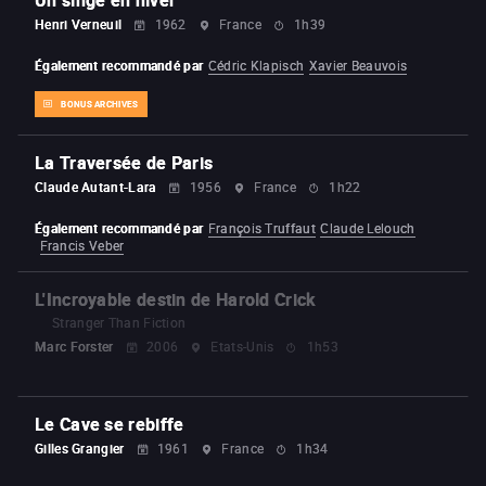
Henri Verneuil
1962
France
1h39
Également recommandé par
Cédric Klapisch
Xavier Beauvois
BONUS ARCHIVES
La Traversée de Paris
Claude Autant-Lara
1956
France
1h22
Également recommandé par
François Truffaut
Claude Lelouch
Francis Veber
L'Incroyable destin de Harold Crick
Stranger Than Fiction
Marc Forster
2006
Etats-Unis
1h53
Le Cave se rebiffe
Gilles Grangier
1961
France
1h34