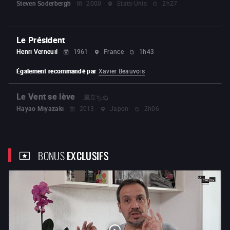
Steven Soderbergh
2000
Etats-Unis
2h27
Le Président
Henri Verneuil
1961
France
1h43
Également recommandé par
Xavier Beauvois
Le Vent se lève
風立ちぬ
Hayao Miyazaki
2013
Japon
2h06
BONUS
EXCLUSIFS