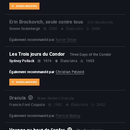
BONUS ARCHIVES
Erin Brockovich, seule contre tous
Erin Brockovich
Steven Soderbergh
2000
États-Unis
2h06
Également recommandé par
Xavier Dolan
Les Trois jours du Condor
Three Days of the Condor
Sydney Pollack
1974
États-Unis
1h53
Également recommandé par
Christian Petzold
BONUS ARCHIVES
Dracula
Bram Stoker's Dracula
Francis Ford Coppola
1992
États-Unis
2h02
Également recommandé par
Patricia Mazuy
Voyage au bout de l'enfer