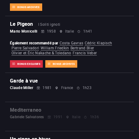
BONUS ARCHIVES
Le Pigeon
I Soliti ignoti
Mario Monicelli
1958
Italie
1h41
Également recommandé par
Costa Gavras
Cédric Klapisch
Pierre Salvadori
William Friedkin
Bertrand Blier
Olivier et Éric Nakache & Toledano
Francis Veber
BONUS EXCLUSIFS
BONUS ARCHIVES
Garde à vue
Claude Miller
1981
France
1h23
Mediterraneo
Gabriele Salvatores
1991
Italie
1h36
Un singe en hiver