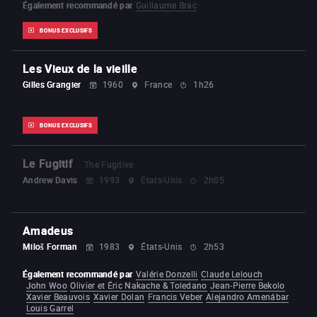
Également recommandé par
Guillaume Brac
BONUS EXCLUSIFS
Les Vieux de la vieille
Gilles Grangier
1960
France
1h26
BONUS EXCLUSIFS
Le Fugitif
The Fugitive
Andrew Davis
1993
États-Unis
2h05
Amadeus
Miloš Forman
1983
États-Unis
2h53
Également recommandé par
Valérie Donzelli
Claude Lelouch
John Woo
Olivier et Éric Nakache & Toledano
Jean-Pierre Bekolo
Xavier Beauvois
Xavier Dolan
Francis Veber
Alejandro Amenábar
Louis Garrel