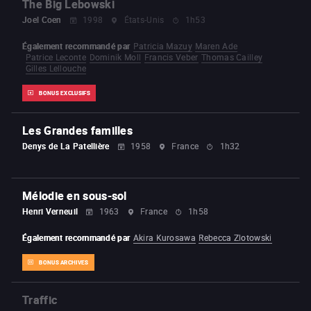
The Big Lebowski
Joel Coen
1998
États-Unis
1h53
Également recommandé par
Patricia Mazuy
Maren Ade
Patrice Leconte
Dominik Moll
Francis Veber
Thomas Cailley
Gilles Lellouche
BONUS EXCLUSIFS
Les Grandes familles
Denys de La Patellière
1958
France
1h32
Mélodie en sous-sol
Henri Verneuil
1963
France
1h58
Également recommandé par
Akira Kurosawa
Rebecca Zlotowski
BONUS ARCHIVES
Traffic