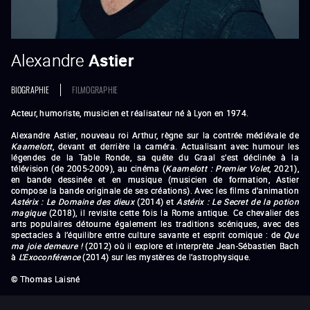
Alexandre
Astier
BIOGRAPHIE
FILMOGRAPHIE
Acteur, humoriste, musicien et réalisateur né à Lyon en 1974.
Alexandre Astier, nouveau roi Arthur, règne sur la contrée médiévale de
Kaamelott
, devant et derrière la caméra. Actualisant avec humour les
légendes de la Table Ronde, sa quête du Graal s’est déclinée à la
télévision (de 2005-2009), au cinéma (
Kaamelott : Premier Volet
, 2021),
en bande dessinée et en musique (musicien de formation, Astier
compose la bande originale de ses créations). Avec les films d'animation
Astérix : Le Domaine des dieux
(2014) et
Astérix : Le Secret de la potion
magique
(2018), il revisite cette fois la Rome antique. Ce chevalier des
arts populaires détourne également les traditions scéniques, avec des
spectacles à l’équilibre entre culture savante et esprit comique : de
Que
ma joie demeure !
(2012) où il explore et interprète Jean-Sébastien Bach
à
L’Exoconférence
(2014) sur les mystères de l’astrophysique.
© Thomas Laisné
Kaamelott
David et Madame Hansen
Astérix : Le Domaine des dieux
Astérix : Le Secret de la