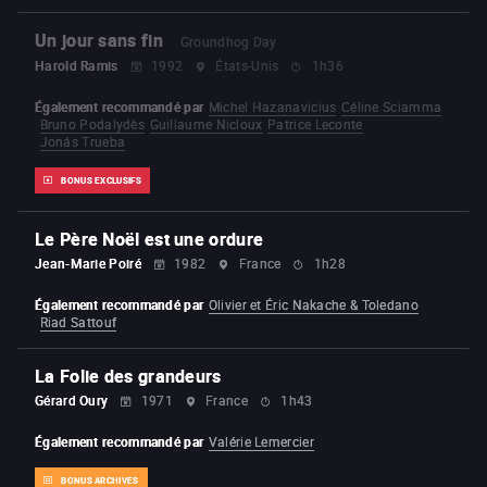
Un jour sans fin
Groundhog Day
Harold Ramis
1992
États-Unis
1h36
Également recommandé par
Michel Hazanavicius
Céline Sciamma
Bruno Podalydès
Guillaume Nicloux
Patrice Leconte
Jonás Trueba
BONUS EXCLUSIFS
Le Père Noël est une ordure
Jean-Marie Poiré
1982
France
1h28
Également recommandé par
Olivier et Éric Nakache & Toledano
Riad Sattouf
La Folie des grandeurs
Gérard Oury
1971
France
1h43
Également recommandé par
Valérie Lemercier
BONUS ARCHIVES