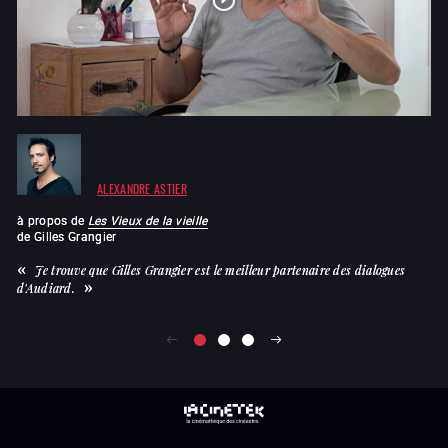
ALEXANDRE ASTIER
à propos de
Les Vieux de la vieille
à 
de
Gilles Grangier
d
Je trouve que Gilles Grangier est le meilleur partenaire des dialogues
sc
d'Audiard.
da