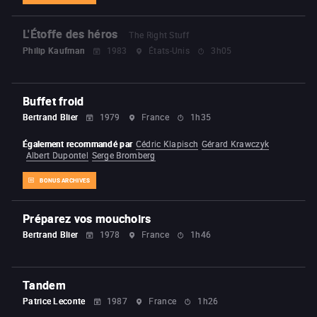
L'Étoffe des héros
The Right Stuff
Philip Kaufman
1983
États-Unis
3h05
Buffet froid
Bertrand Blier
1979
France
1h35
Également recommandé par
Cédric Klapisch
Gérard Krawczyk
Albert Dupontel
Serge Bromberg
BONUS ARCHIVES
Préparez vos mouchoirs
Bertrand Blier
1978
France
1h46
Tandem
Patrice Leconte
1987
France
1h26