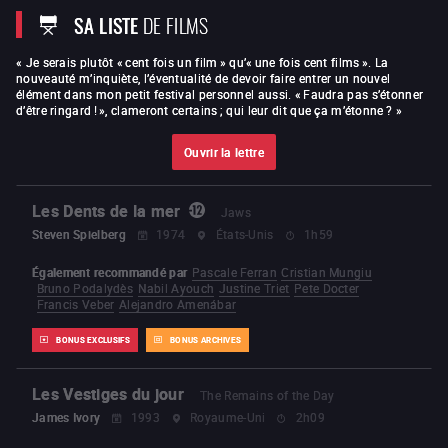
potion magique
Kaamelott : Premier Volet
Kaamelott
SA LISTE
DE FILMS
– Deuxième Volet [partie 1]
« Je serais plutôt « cent fois un film » qu’« une fois cent films ». La
nouveauté m’inquiète, l’éventualité de devoir faire entrer un nouvel
élément dans mon petit festival personnel aussi. « Faudra pas s’étonner
d’être ringard ! », clameront certains ; qui leur dit que ça m’étonne ? »
Ouvrir la lettre
Les Dents de la mer
Jaws
Steven Spielberg
1974
États-Unis
1h59
Également recommandé par
Pascale Ferran
Cristian Mungiu
Bruno Podalydès
Nabil Ayouch
Justine Triet
Pete Docter
Francis Veber
Alejandro Amenábar
BONUS EXCLUSIFS
BONUS ARCHIVES
Les Vestiges du jour
The Remains of the Day
James Ivory
1993
Royaume-Uni
2h09