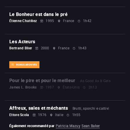
Le Bonheur est dans le pré
Étienne Chatiliez
1995
France
1h42
Les Acteurs
Bertrand Blier
2000
France
1h43
BONUS ARCHIVES
Pour le pire et pour le meilleur
As Good As It Gets
James L. Brooks
1997
États-Unis
2h13
Affreux, sales et méchants
Brutti, sporchi e cattivi
Ettore Scola
1976
Italie
1h55
Également recommandé par
Patricia Mazuy
Sean Baker