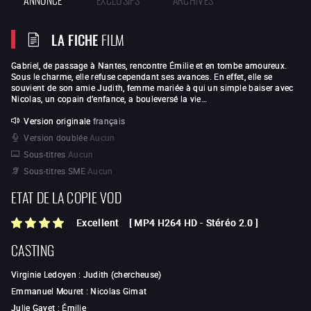
LA FICHE
FILM
Gabriel, de passage à Nantes, rencontre Émilie et en tombe amoureux.
Sous le charme, elle refuse cependant ses avances. En effet, elle se
souvient de son amie Judith, femme mariée à qui un simple baiser avec
Nicolas, un copain d’enfance, a bouleversé la vie…
Version originale
français
Version doublée
Aucun
Sous-titres
Aucun
Sous-titres SME
Aucun
ETAT DE LA COPIE VOD
Excellent
[
MP4 H264 HD
-
Stéréo 2.0
]
CASTING
Virginie Ledoyen
:
Judith (chercheuse)
Emmanuel Mouret
:
Nicolas Gimat
Julie Gayet
:
Émilie