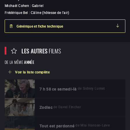
Michaël Cohen
:
Gabriel
Frédérique Bel
:
Câline (hôtesse de l'air)
Générique et fiche technique
LES AUTRES
FILMS
DE LA MÊME
ANNÉE
Voir la liste complète
de
Sidney Lumet
7 h 58 ce samedi-là
de
David Fincher
Zodiac
de
Mia Hansen-Løve
Tout est pardonné