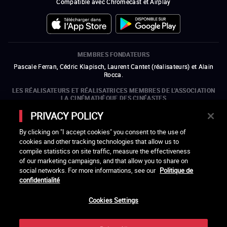
Compatible avec Chromecast et Airplay
MEMBRES FONDATEURS
Pascale Ferran, Cédric Klapisch, Laurent Cantet (
réalisateurs
)
et
Alain
Rocca.
LES RÉALISATEURS ET RÉALISATRICES MEMBRES DE L'ASSOCIATION
LA CINÉMATHÈQUE DES CINÉASTES
Olivier Assayas, Bertrand Bonello, Michel Hazanavicius (représentant de
PRIVACY POLICY
l'ARP), Rebecca Zlotowski et Mikael Buch (représentant de la SRF)
By clicking on "I accept cookies" you consent to the use of
LES ORGANISMES MEMBRES DE L'ASSOCIATION LA CINÉMATHÈQUE
cookies and other tracking technologies that allow us to
DES CINÉASTES
compile statistics on site traffic, measure the effectiveness
ouvre une nouvelle fenêtre
Lien externe
ouvre une nouvelle fenêtre
Lien externe
ouvre une nouvelle fenêtre
Lien externe
ouvre une nouvelle fenêtre
Lien externe
of our marketing campaigns, and that allow you to share on
ouvre une nouvelle fenêtre
Lien externe
ouvre une nouvelle fenêtre
Lien externe
ouvre une nouvelle fenêtre
Lien externe
social networks. For more informations, see our
Politique de
ouvre une nouvelle fenêtre
Lien externe
ouvre une nouvelle fenêtre
Lien externe
ouvre une nouvelle fenêtre
Lien externe
ouvre une nouvelle fenêtre
Lien externe
ouvre une nouvelle fenêtre
Lien externe
confidentialité
ouvre une nouvelle fenêtre
Lien externe
ouvre une nouvelle fenêtre
Lien externe
Cookies Settings
LACINETEK EST SOUTENUE PAR
ouvre une nouvelle fenêtre
Lien externe
ouvre une nouvelle fenêtre
Lien externe
ouvre une nouvelle fenêtre
Lien externe
ouvre une nouvelle fenêtre
Lien externe