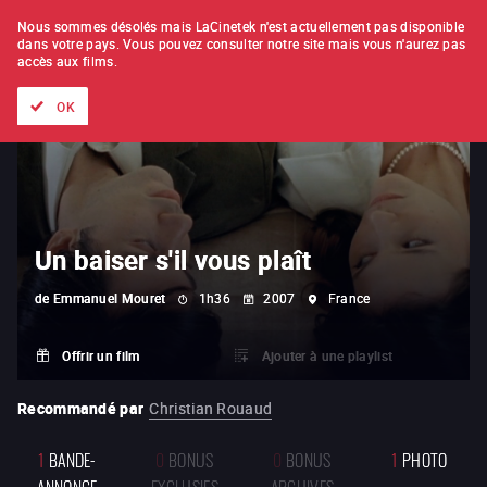
À L'UNITÉ
ABONNEMENT
Nous sommes désolés mais LaCinetek n'est actuellement pas disponible
dans votre pays.
Vous pouvez consulter notre site mais vous n'aurez pas
accès aux films.
Tous les films
Les listes de
Nouveautés
Trésors cachés
OK
Un baiser s'il vous plaît
de
Emmanuel Mouret
1h36
2007
France
Offrir un film
Ajouter à une playlist
Recommandé par
Christian Rouaud
1
BANDE-
0
BONUS
0
BONUS
1
PHOTO
ANNONCE
EXCLUSIFS
ARCHIVES