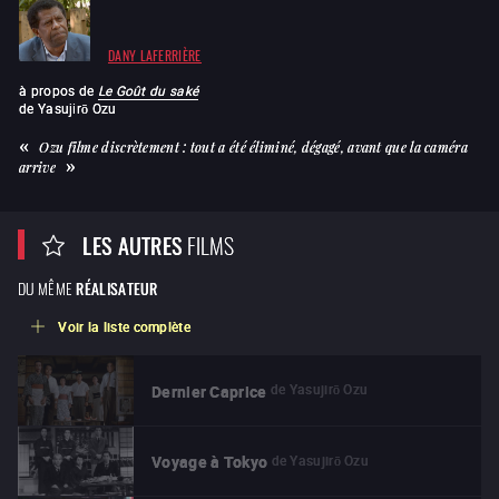
DANY LAFERRIÈRE
à propos de
Le Goût du saké
de
Yasujirō Ozu
Ozu filme discrètement : tout a été éliminé, dégagé, avant que la caméra
arrive
LES AUTRES
FILMS
DU MÊME
RÉALISATEUR
Voir la liste complète
de
Yasujirō Ozu
Dernier Caprice
de
Yasujirō Ozu
Voyage à Tokyo