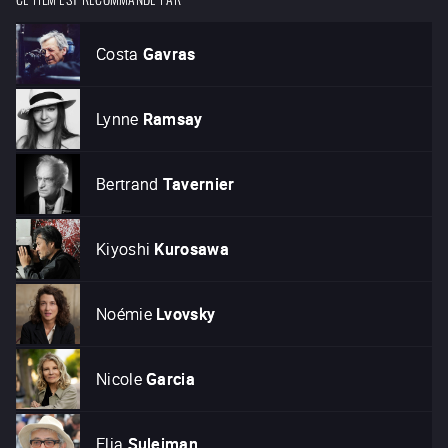
Costa
Gavras
Lynne
Ramsay
Bertrand
Tavernier
Kiyoshi
Kurosawa
Noémie
Lvovsky
Nicole
Garcia
Elia
Suleiman