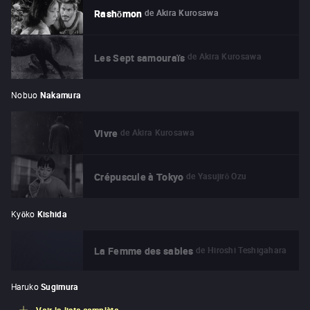
de
Akira Kurosawa
Rashōmon
de
Akira Kurosawa
Les Sept samouraïs
Nobuo
Nakamura
de
Akira Kurosawa
Vivre
de
Yasujirō Ozu
Crépuscule à Tokyo
Kyōko
Kishida
de
Hiroshi Teshigahara
La Femme des sables
Haruko
Sugimura
Voir la liste complète