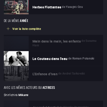
de
Yasujirō Ozu
Herbes Flottantes
DE LA MÊME
ANNÉE
Voir la liste complète
de
Susumu
Main dans la main, les enfants
Hani
de
Roman Polanski
Le Couteau dans l'eau
de
Andreï Tarkovski
L'Enfance d'Ivan
AVEC LES MÊMES ACTEURS OU
ACTRICES
Shin'ichirō
Mikami