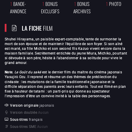
1
BANDE-
1
BONUS
1
BONUS
1
PHOTO
ANNONCE
EXCLUSIFS
ARCHIVES
LA FICHE
FILM
Shuhei Hirayama, un paisible expert-comptable, tente de surmonter la
mort de son épouse et de maintenir l’équilibre de son foyer. Si son aîné
est marié, sa fille Michiko et son second fils Kazuo vivent encore dans la
maison familiale. Secrètement entichée du jeune Miura, Michiko, pourtant
si dévouée à son père, hésite à l’abandonner à sa solitude pour vivre le
grand amour.
Note.
Le Goût du saké
est le dernier film du maître du cinéma japonais
Yasujirō Ozu. Il reprend et résume un des thèmes de prédilection du
cinéaste : les mutations de la famille traditionnelle japonaise et la
difficile séparation des parents avec leurs enfants. Tout est filmé en plan
fixe à hauteur de tatami : un parti-pris qui donne au spectateur
l’impression d’être un convive invité à la table des personnages.
Version originale
japonais
Version doublée
Aucun
Sous-titres
français
Sous-titres SME
Aucun