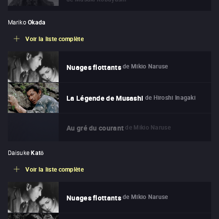
Mariko
Okada
Voir la liste complète
de
Mikio Naruse
Nuages flottants
de
Hiroshi Inagaki
La Légende de Musashi
de
Mikio Naruse
Au gré du courant
Daisuke
Katō
Voir la liste complète
de
Mikio Naruse
Nuages flottants