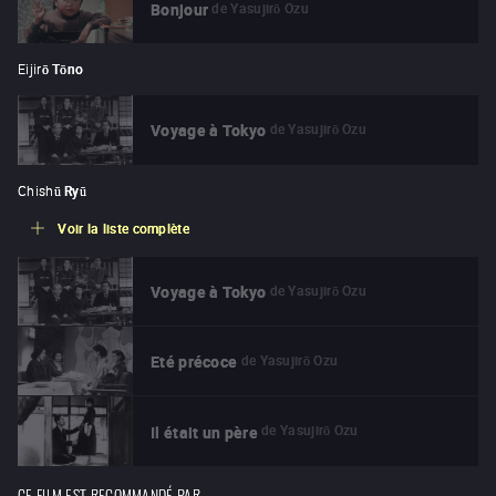
de
Yasujirō Ozu
Bonjour
Eijirō
Tōno
de
Yasujirō Ozu
Voyage à Tokyo
Chishū
Ryū
Voir la liste complète
de
Yasujirō Ozu
Voyage à Tokyo
de
Yasujirō Ozu
Eté précoce
de
Yasujirō Ozu
Il était un père
CE FILM EST RECOMMANDÉ PAR