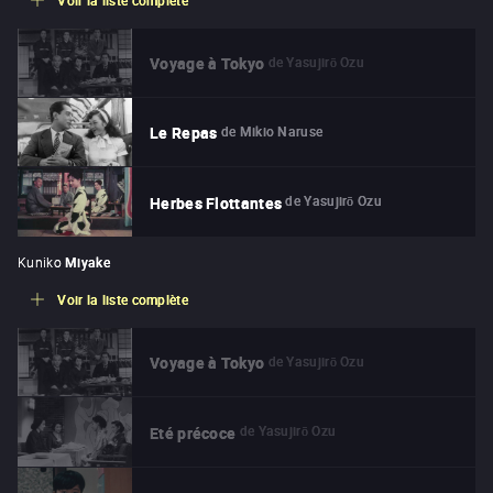
de
Yasujirō Ozu
Voyage à Tokyo
de
Mikio Naruse
Le Repas
de
Yasujirō Ozu
Herbes Flottantes
Kuniko
Miyake
Voir la liste complète
de
Yasujirō Ozu
Voyage à Tokyo
de
Yasujirō Ozu
Eté précoce