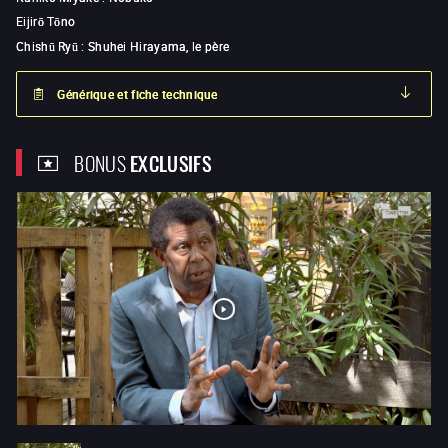
Eijirō Tōno
Chishū Ryū
:
Shuhei Hirayama, le père
Générique et fiche technique
BONUS
EXCLUSIFS