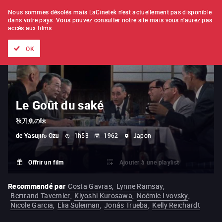
À L'UNITÉ
ABONNEMENT
Nous sommes désolés mais LaCinetek n'est actuellement pas disponible
dans votre pays.
Vous pouvez consulter notre site mais vous n'aurez pas
accès aux films.
Tous les films
Les listes de
Nouveautés
Trésors cachés
OK
Le Goût du saké
秋刀魚の味
de
Yasujirō Ozu
1h53
1962
Japon
Offrir un film
Ajouter à une playlist
Recommandé par
Costa Gavras
,
Lynne Ramsay
,
Bertrand Tavernier
,
Kiyoshi Kurosawa
,
Noémie Lvovsky
,
Nicole Garcia
,
Elia Suleiman
,
Jonás Trueba
,
Kelly Reichardt