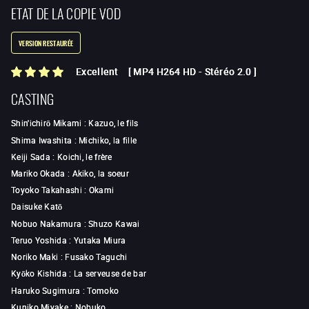
ETAT DE LA COPIE VOD
VERSION RESTAURÉE
Excellent
[
MP4 H264 HD
-
Stéréo 2.0
]
CASTING
Shin'ichirō Mikami
:
Kazuo, le fils
Shima Iwashita
:
Michiko, la fille
Keiji Sada
:
Koichi, le frère
Mariko Okada
:
Akiko, la soeur
Toyoko Takahashi
:
Okami
Daisuke Katō
Nobuo Nakamura
:
Shuzo Kawai
Teruo Yoshida
:
Yutaka Miura
Noriko Maki
:
Fusako Taguchi
Kyōko Kishida
:
La serveuse de bar
Haruko Sugimura
:
Tomoko
Kuniko Miyake
:
Nobuko