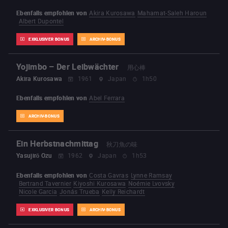
Ebenfalls empfohlen von
Akira Kurosawa
Mahamat-Saleh Haroun
Albert Dupontel
EXKLUSIVER BONUS
ARCHIV-BONUS
Yojimbo – Der Leibwächter
用心棒
Akira Kurosawa
1961
Japan
1h50
Ebenfalls empfohlen von
Abel Ferrara
ARCHIV-BONUS
Ein Herbstnachmittag
秋刀魚の味
Yasujirō Ozu
1962
Japan
1h53
Ebenfalls empfohlen von
Costa Gavras
Lynne Ramsay
Bertrand Tavernier
Kiyoshi Kurosawa
Noémie Lvovsky
Nicole Garcia
Jonás Trueba
Kelly Reichardt
EXKLUSIVER BONUS
ARCHIV-BONUS