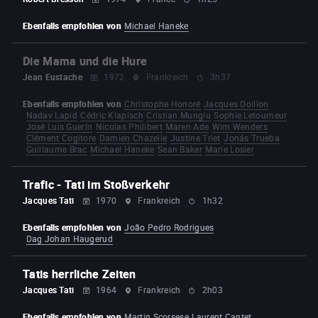
Ebenfalls empfohlen von
Michael Haneke
Die Mama und die Hure
Jean Eustache
1972
Frankreich
3h37
Ebenfalls empfohlen von
Christophe Honoré
Jacques Doillon
Nadav Lapid
Cédric Klapisch
Cristian Mungiu
Sophie Letourneur
José Luis Guerín
Nicolas Philibert
Maren Ade
Wim Wenders
Clément Cogitore
Damien Chazelle
Justine Triet
Jonás Trueba
Guillaume Brac
Michael Haneke
Sean Baker
Marie Losier
Trafic - Tati im Stoßverkehr
Jacques Tati
1970
Frankreich
1h32
Ebenfalls empfohlen von
João Pedro Rodrigues
Dag Johan Haugerud
Tatis herrliche Zeiten
Jacques Tati
1964
Frankreich
2h03
Ebenfalls empfohlen von
Martin Scorsese
Laurent Cantet