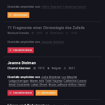
Ebenfalls empfohlen von
Cédric Klapisch
Catherine Corsini
ARCHIV-BONUS
71 Fragmente einer Chronologie des Zufalls
Michael Haneke
1993
Österreich
1h39
Ebenfalls empfohlen von
Jacques Audiard
EXKLUSIVER BONUS
Jeanne Dielman
Chantal Akerman
1975
Belgien
3h21
Ebenfalls empfohlen von
Jutta Brückner
Luc Moullet
Lodge Kerrigan
Maren Ade
Todd Haynes
Catherine Corsini
Amat Escalante
Lukas Dhont
Bruce LaBruce
Arthur Harari
EXKLUSIVER BONUS
ARCHIV-BONUS