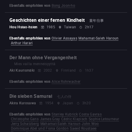
Ebenfalls empfohlen von
Bong Joon-ho
Geschichten einer fernen Kindheit
童年往事
Hou Hsiao-hsien
1985
Taiwan
2h17
Ebenfalls empfohlen von
Olivier Assayas
Mahamat-Saleh Haroun
Arthur Harari
Der Mann ohne Vergangenheit
Mies vailla menneisyyttä
Aki Kaurismäki
2002
Finnland
1h37
Ebenfalls empfohlen von
Alice Rohrwacher
Die sieben Samurai
七人の侍
Akira Kurosawa
1954
Japan
3h20
Ebenfalls empfohlen von
Stanley Kubrick
Costa Gavras
Christophe Gans
James Gray
Cédric Klapisch
Sophie Letourneur
Jerry Schatzberg
Mahamat-Saleh Haroun
John Woo
Dominique Abel und Fiona Gordon
Saeed Roustaee