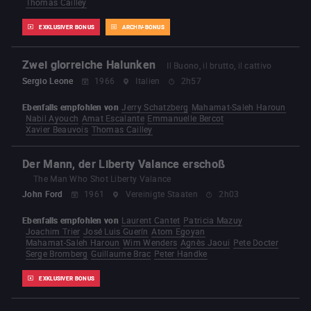
Thomas Cailley
EXKLUSIVER BONUS
ARCHIV-BONUS
Zwei glorreiche Halunken
Il Buono, il brutto, il cattivo
Sergio Leone
1966
Italien
2h57
Ebenfalls empfohlen von
Jerry Schatzberg
Mahamat-Saleh Haroun
Nabil Ayouch
Amat Escalante
Emmanuelle Bercot
Xavier Beauvois
Thomas Cailley
Der Mann, der Liberty Valance erschoß
The Man Who Shot Liberty Valance
John Ford
1961
Vereinigte Staaten
2h03
Ebenfalls empfohlen von
Laurent Cantet
Patricia Mazuy
Joachim Trier
José Luis Guerín
Atom Egoyan
Mahamat-Saleh Haroun
Wim Wenders
Agnès Jaoui
Pete Docter
Serge Bromberg
Guillaume Brac
Peter Handke
EXKLUSIVER BONUS