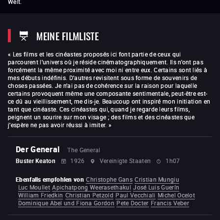
Welt.
Chronik eines Verschwindens
Göttliche Intervention – Eine
Chronik von Liebe und Schmerz
The Time That Remains
Vom Gießen des Zitronenbaums
MEINE FILMLISTE
« Les films et les cinéastes proposés ici font partie de ceux qui
parcourent l'univers où je réside cinématographiquement. Ils n'ont pas
forcément la même proximité avec moi ni entre eux. Certains sont liés à
mes débuts indéfinis. D'autres revisitent sous forme de souvenirs de
choses passées. Je n'ai pas de cohérence sur la raison pour laquelle
certains provoquent même une composante sentimentale, peut-être est-
ce dû au vieillissement, me dis-je. Beaucoup ont inspiré mon initiation en
tant que cinéaste. Ces cinéastes qui, quand je regarde leurs films,
peignent un sourire sur mon visage ; des films et des cinéastes que
j'espère ne pas avoir réussi à imiter. »
Der General
The General
Buster Keaton
1926
Vereinigte Staaten
1h07
Ebenfalls empfohlen von
Christophe Gans
Cristian Mungiu
Luc Moullet
Apichatpong Weerasethakul
José Luis Guerín
William Friedkin
Christian Petzold
Paul Vecchiali
Michel Ocelot
Dominique Abel und Fiona Gordon
Pete Docter
Francis Veber