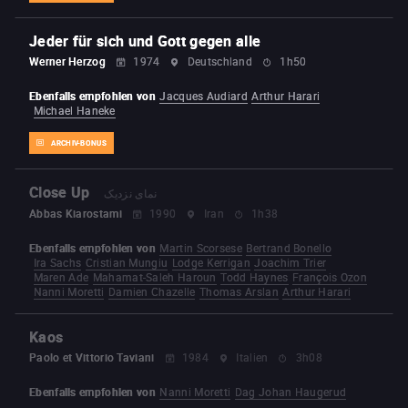
Jeder für sich und Gott gegen alle
Werner Herzog
1974
Deutschland
1h50
Ebenfalls empfohlen von
Jacques Audiard
Arthur Harari
Michael Haneke
ARCHIV-BONUS
Close Up
نمای نزدیک
Abbas Kiarostami
1990
Iran
1h38
Ebenfalls empfohlen von
Martin Scorsese
Bertrand Bonello
Ira Sachs
Cristian Mungiu
Lodge Kerrigan
Joachim Trier
Maren Ade
Mahamat-Saleh Haroun
Todd Haynes
François Ozon
Nanni Moretti
Damien Chazelle
Thomas Arslan
Arthur Harari
Kaos
Paolo et Vittorio Taviani
1984
Italien
3h08
Ebenfalls empfohlen von
Nanni Moretti
Dag Johan Haugerud