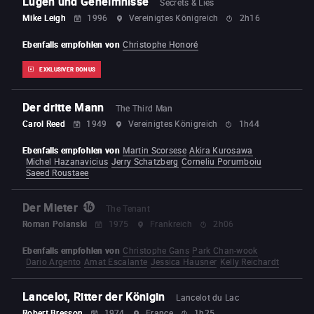
Lügen und Geheimnisse
Secrets & Lies
Mike Leigh
1996
Vereinigtes Königreich
2h16
Ebenfalls empfohlen von
Christophe Honoré
EXKLUSIVER BONUS
Der dritte Mann
The Third Man
Carol Reed
1949
Vereinigtes Königreich
1h44
Ebenfalls empfohlen von
Martin Scorsese
Akira Kurosawa
Michel Hazanavicius
Jerry Schatzberg
Corneliu Porumboiu
Saeed Roustaee
Der Mieter
The Tenant
Roman Polanski
1975
Frankreich
2h06
Ebenfalls empfohlen von
Christophe Gans
Park Chan-wook
Dario Argento
Amat Escalante
Jessica Hausner
Kelly Reichardt
Lancelot, Ritter der Königin
Lancelot du Lac
Robert Bresson
1974
France
1h25