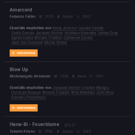
Amarcord
Federico Fellini
1973
Italien
2h07
Ebenfalls empfohlen von
Bong Joon-ho
Laurent Cantet
Costa Gavras
Jacques Doillon
Hirokazu Kore-eda
James Gray
Agnès Varda
William Friedkin
Catherine Corsini
Jaco Van Dormael
Michel Ocelot
ARCHIV-BONUS
Blow Up
Michelangelo Antonioni
1966
Italie
1h51
Ebenfalls empfohlen von
Jacques Doillon
Cristian Mungiu
Christian Rouaud
William Friedkin
Wim Wenders
John Woo
Corneliu Porumboiu
ARCHIV-BONUS
Hana-Bi - Feuerblume
はなび
Takeshi Kitano
1996
Japan
1h43