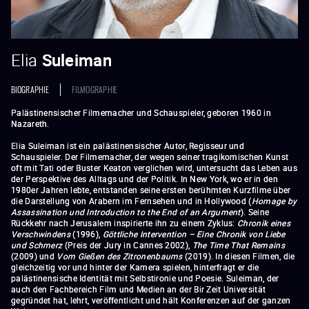
Elia
Suleiman
BIOGRAPHIE
FILMOGRAPHIE
Palästinensischer Filmemacher und Schauspieler, geboren 1960 in
Nazareth.
Elia Suleiman ist ein palästinensischer Autor, Regisseur und
Schauspieler. Der Filmemacher, der wegen seiner tragikomischen Kunst
oft mit Tati oder Buster Keaton verglichen wird, untersucht das Leben aus
der Perspektive des Alltags und der Politik. In New York, wo er in den
1980er Jahren lebte, entstanden seine ersten berühmten Kurzfilme über
die Darstellung von Arabern im Fernsehen und in Hollywood (
Homage by
Assassination und Introduction to the End of an Argument
). Seine
Rückkehr nach Jerusalem inspirierte ihn zu einem Zyklus:
Chronik eines
Verschwindens
(1996),
Göttliche Intervention – Eine Chronik von Liebe
und Schmerz
(Preis der Jury in Cannes 2002),
The Time That Remains
(2009) und
Vom Gießen des Zitronenbaums
(2019). In diesen Filmen, die
gleichzeitig vor und hinter der Kamera spielen, hinterfragt er die
palästinensische Identität mit Selbstironie und Poesie. Suleiman, der
auch den Fachbereich Film und Medien an der Bir Zeit Universität
gegründet hat, lehrt, veröffentlicht und hält Konferenzen auf der ganzen