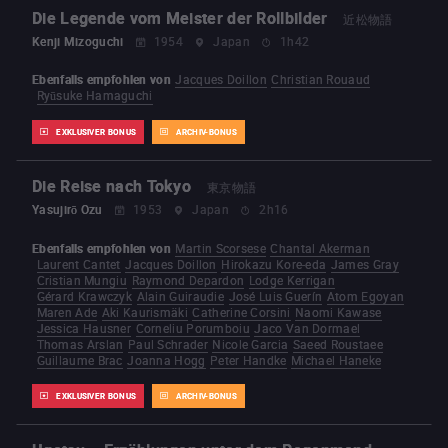
Die Legende vom Meister der Rollbilder
近松物語
Kenji Mizoguchi
1954
Japan
1h42
Ebenfalls empfohlen von
Jacques Doillon
Christian Rouaud
Ryūsuke Hamaguchi
EXKLUSIVER BONUS
ARCHIV-BONUS
Die Reise nach Tokyo
東京物語
Yasujirō Ozu
1953
Japan
2h16
Ebenfalls empfohlen von
Martin Scorsese
Chantal Akerman
Laurent Cantet
Jacques Doillon
Hirokazu Kore-eda
James Gray
Cristian Mungiu
Raymond Depardon
Lodge Kerrigan
Gérard Krawczyk
Alain Guiraudie
José Luis Guerín
Atom Egoyan
Maren Ade
Aki Kaurismäki
Catherine Corsini
Naomi Kawase
Jessica Hausner
Corneliu Porumboiu
Jaco Van Dormael
Thomas Arslan
Paul Schrader
Nicole Garcia
Saeed Roustaee
Guillaume Brac
Joanna Hogg
Peter Handke
Michael Haneke
EXKLUSIVER BONUS
ARCHIV-BONUS