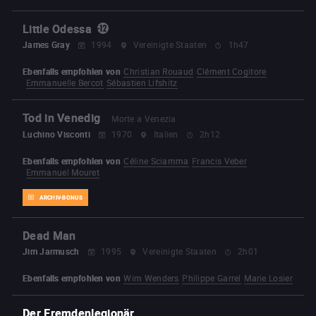
Little Odessa
James Gray
1994
Vereinigte Staaten
1h47
Ebenfalls empfohlen von
Christian Rouaud
Clément Cogitore
Emmanuelle Bercot
Sébastien Lifshitz
Tod in Venedig
Morte a Venezia
Luchino Visconti
1970
Italien
2h12
Ebenfalls empfohlen von
Céline Sciamma
Francis Veber
Emmanuel Mouret
ARCHIV-BONUS
Dead Man
Jim Jarmusch
1995
Vereinigte Staaten
2h01
Ebenfalls empfohlen von
Wim Wenders
Philippe Garrel
Marie Losier
Der Fremdenlegionär