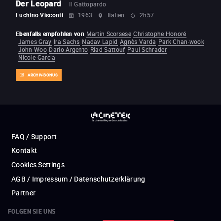
Der Leopard
Il Gattopardo
Luchino Visconti
1963
Italien
2h57
Ebenfalls empfohlen von
Martin Scorsese
Christophe Honoré
James Gray
Ira Sachs
Nadav Lapid
Agnès Varda
Park Chan-wook
John Woo
Dario Argento
Riad Sattouf
Paul Schrader
Nicole Garcia
ARCHIV-BONUS
FAQ / Support
Kontakt
Cookies Settings
AGB / Impressum / Datenschutzerklärung
Partner
FOLGEN SIE UNS