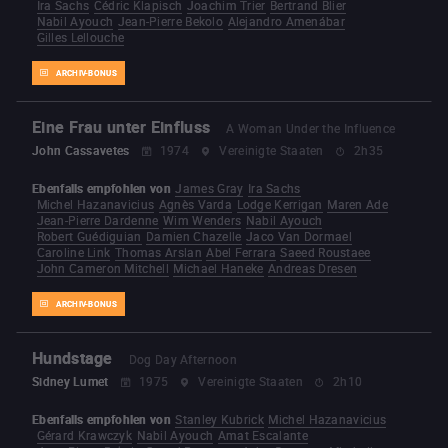
Ira Sachs
Cédric Klapisch
Joachim Trier
Bertrand Blier
Nabil Ayouch
Jean-Pierre Bekolo
Alejandro Amenábar
Gilles Lellouche
ARCHIV-BONUS
Eine Frau unter Einfluss
A Woman Under the Influence
John Cassavetes
1974
Vereinigte Staaten
2h35
Ebenfalls empfohlen von
James Gray
Ira Sachs
Michel Hazanavicius
Agnès Varda
Lodge Kerrigan
Maren Ade
Jean-Pierre Dardenne
Wim Wenders
Nabil Ayouch
Robert Guédiguian
Damien Chazelle
Jaco Van Dormael
Caroline Link
Thomas Arslan
Abel Ferrara
Saeed Roustaee
John Cameron Mitchell
Michael Haneke
Andreas Dresen
ARCHIV-BONUS
Hundstage
Dog Day Afternoon
Sidney Lumet
1975
Vereinigte Staaten
2h10
Ebenfalls empfohlen von
Stanley Kubrick
Michel Hazanavicius
Gérard Krawczyk
Nabil Ayouch
Amat Escalante