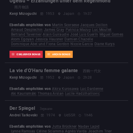
Ugetsu – Erzählungen unter dem Regenmond
雨月物語
Kenji Mizoguchi
1953
Japan
1h37
Ebenfalls empfohlen von
Martin Scorsese
Jacques Doillon
Arnaud Desplechin
James Gray
Patricia Mazuy
Luc Moullet
Bertrand Tavernier
Alain Guiraudie
José Luis Guerín
Miguel Gomes
Atom Egoyan
Jessica Hausner
Damien Chazelle
Dominique Abel und Fiona Gordon
Nicole Garcia
Diane Kurys
EXKLUSIVER BONUS
ARCHIV-BONUS
La vie d'O'Haru femme galante
西鶴一代女
Kenji Mizoguchi
1952
Japan
2h28
Ebenfalls empfohlen von
Akira Kurosawa
Luc Dardenne
Aki Kaurismäki
Thomas Arslan
Lucile Hadzihalilovic
Der Spiegel
Зеркало
Andreï Tarkovski
1974
UdSSR
1h46
Ebenfalls empfohlen von
Jutta Brückner
Nadav Lapid
Lynne Ramsay
Céline Sciamma
Agnès Varda
Joachim Trier