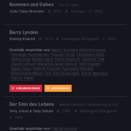
Kommen und Gehen
Vai~E~Vem
João César Monteiro
2003
Portugal
2h55
Barry Lyndon
Stanley Kubrick
1973
Vereinigtes Königreich
3h07
Ebenfalls empfohlen von
Martin Scorsese
Akira Kurosawa
Christoph Hochhäusler
Pascale Ferran
Christophe Gans
James Gray
Nadav Lapid
Cédric Klapisch
Joachim Trier
Claude Lelouch
Mahamat-Saleh Haroun
Todd Haynes
Agnès Jaoui
Damien Chazelle
Agnieszka Holland
Emmanuelle Bercot
Felix Van Groeningen
Xavier Beauvois
Francis Veber
EXKLUSIVER BONUS
ARCHIV-BONUS
Der Sinn des Lebens
Monty Python's The Meaning of Life
Terry Jones & Terry Gilliam
1983
Vereinigtes Königreich
1h47
Ebenfalls empfohlen von
Patrice Leconte