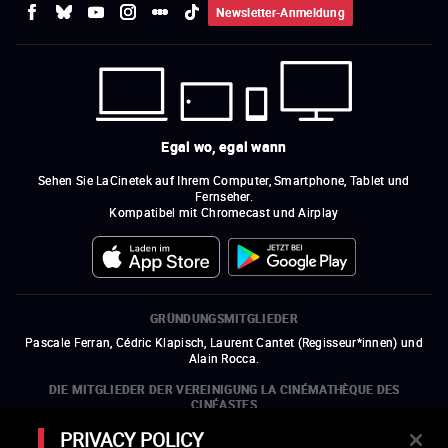
Newsletter-Anmeldung
Egal wo, egal wann
Sehen Sie LaCinetek auf Ihrem Computer, Smartphone, Tablet und
Fernseher.
Kompatibel mit Chromecast und Airplay
GRÜNDUNGSMITGLIEDER
Pascale Ferran, Cédric Klapisch, Laurent Cantet (
Regisseur*innen
)
und
Alain Rocca.
DIE MITGLIEDER DER VEREINIGUNG LA CINÉMATHÈQUE DES
CINÉASTES
Olivier Assayas, Bertrand Bonello, Michel Hazanavicius (Repräsentant der
PRIVACY POLICY
ARP), Rebecca Zlotowski und Mikael Buch (Repräsentant der SRF)