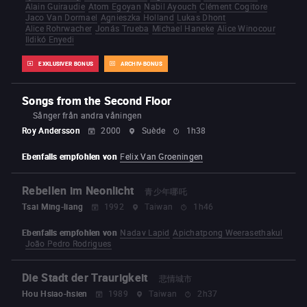
Alain Guiraudie
Atom Egoyan
Nabil Ayouch
Clément Cogitore
Jaco Van Dormael
Agnieszka Holland
Lukas Dhont
Alice Rohrwacher
Jonás Trueba
Michael Haneke
Alice Winocour
Ildikó Enyedi
EXKLUSIVER BONUS
ARCHIV-BONUS
Songs from the Second Floor
Sånger från andra våningen
Roy Andersson
2000
Suède
1h38
Ebenfalls empfohlen von
Felix Van Groeningen
Rebellen im Neonlicht
青少年哪吒
Tsai Ming-liang
1992
Taiwan
1h46
Ebenfalls empfohlen von
Nadav Lapid
Apichatpong Weerasethakul
João Pedro Rodrigues
Die Stadt der Traurigkeit
悲情城市
Hou Hsiao-hsien
1989
Taiwan
2h37