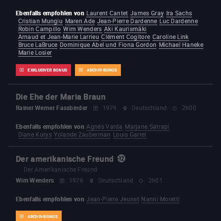
Ebenfalls empfohlen von
Laurent Cantet
James Gray
Ira Sachs
Cristian Mungiu
Maren Ade
Jean-Pierre Dardenne
Luc Dardenne
Robin Campillo
Wim Wenders
Aki Kaurismäki
Arnaud et Jean-Marie Larrieu
Clément Cogitore
Caroline Link
Bruce LaBruce
Dominique Abel und Fiona Gordon
Michael Haneke
Marie Losier
EXKLUSIVER BONUS
ARCHIV-BONUS
Die Ehe der Maria Braun
Rainer Werner Fassbinder
1979
Deutschland
2h00
Ebenfalls empfohlen von
Agnès Varda
Marjane Satrapi
Diane Kurys
Yolande Zauberman
Louis Garrel
Der amerikanische Freund
Der Amerikanische Freund
Wim Wenders
1976
Deutschland
2h01
Ebenfalls empfohlen von
Jean-Pierre Jeunet
Nanni Moretti
ARCHIV-BONUS