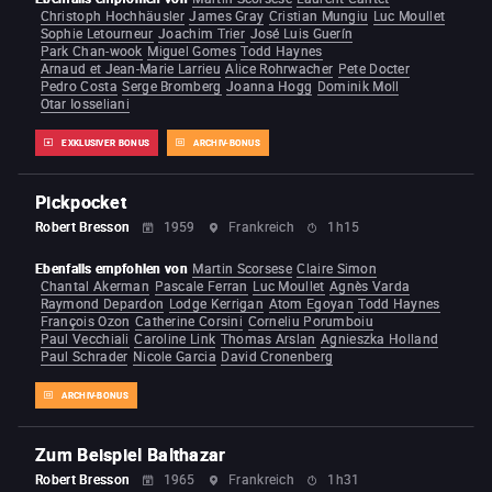
Christoph Hochhäusler
James Gray
Cristian Mungiu
Luc Moullet
Sophie Letourneur
Joachim Trier
José Luis Guerín
Park Chan-wook
Miguel Gomes
Todd Haynes
Arnaud et Jean-Marie Larrieu
Alice Rohrwacher
Pete Docter
Pedro Costa
Serge Bromberg
Joanna Hogg
Dominik Moll
Otar Iosseliani
EXKLUSIVER BONUS
ARCHIV-BONUS
Pickpocket
Robert Bresson
1959
Frankreich
1h15
Ebenfalls empfohlen von
Martin Scorsese
Claire Simon
Chantal Akerman
Pascale Ferran
Luc Moullet
Agnès Varda
Raymond Depardon
Lodge Kerrigan
Atom Egoyan
Todd Haynes
François Ozon
Catherine Corsini
Corneliu Porumboiu
Paul Vecchiali
Caroline Link
Thomas Arslan
Agnieszka Holland
Paul Schrader
Nicole Garcia
David Cronenberg
ARCHIV-BONUS
Zum Beispiel Balthazar
Robert Bresson
1965
Frankreich
1h31