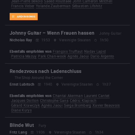
Jean-Pierre Bekolo
Saeed Roustaee
John Cameron Mitchell
Francis Veber
Yolande Zauberman
Sébastien Lifshitz
ARCHIV-BONUS
Johnny Guitar – Wenn Frauen hassen
Johny Guitar
Nicholas Ray
1953
Vereinigte Staaten
1h50
Ebenfalls empfohlen von
François Truffaut
Nadav Lapid
Patricia Mazuy
Park Chan-wook
Agnès Jaoui
Dario Argento
Rendezvous nach Ladenschluss
The Shop Around the Corner
Ernst Lubitsch
1940
Vereinigte Staaten
1h37
Ebenfalls empfohlen von
Chantal Akerman
Laurent Cantet
Jacques Doillon
Christophe Gans
Cédric Klapisch
Gérard Krawczyk
Agnès Jaoui
Serge Bromberg
Xavier Beauvois
Diane Kurys
Blinde Wut
Fury
Fritz Lang
1936
Vereinigte Staaten
1h34