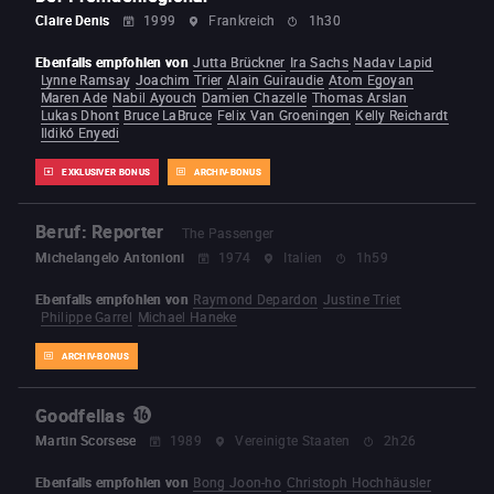
Claire Denis
1999
Frankreich
1h30
Ebenfalls empfohlen von
Jutta Brückner
Ira Sachs
Nadav Lapid
Lynne Ramsay
Joachim Trier
Alain Guiraudie
Atom Egoyan
Maren Ade
Nabil Ayouch
Damien Chazelle
Thomas Arslan
Lukas Dhont
Bruce LaBruce
Felix Van Groeningen
Kelly Reichardt
Ildikó Enyedi
EXKLUSIVER BONUS
ARCHIV-BONUS
Beruf: Reporter
The Passenger
Michelangelo Antonioni
1974
Italien
1h59
Ebenfalls empfohlen von
Raymond Depardon
Justine Triet
Philippe Garrel
Michael Haneke
ARCHIV-BONUS
Goodfellas
Martin Scorsese
1989
Vereinigte Staaten
2h26
Ebenfalls empfohlen von
Bong Joon-ho
Christoph Hochhäusler