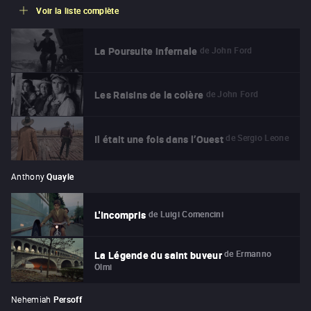
Voir la liste complète
de
John Ford
La Poursuite infernale
de
John Ford
Les Raisins de la colère
de
Sergio Leone
Il était une fois dans l’Ouest
Anthony
Quayle
de
Luigi Comencini
L'Incompris
de
Ermanno
La Légende du saint buveur
Olmi
Nehemiah
Persoff