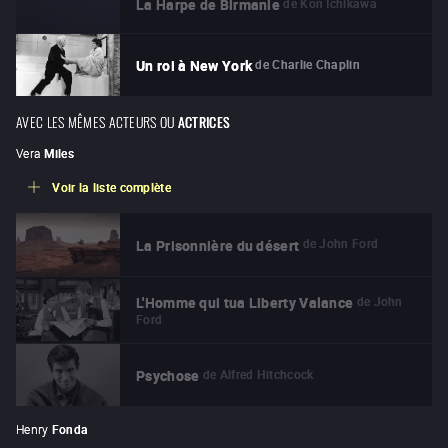
de
Kon Ichikawa
La Harpe de Birmanie
de
Charlie Chaplin
Un roi à New York
AVEC LES MÊMES ACTEURS OU
ACTRICES
Vera
Miles
Voir la liste complète
de
John Ford
La Prisonnière du désert
de
John
L'Homme qui tua Liberty Valance
Ford
de
Alfred Hitchcock
Psychose
Henry
Fonda