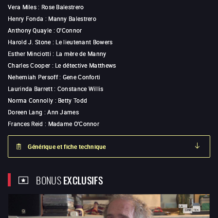
Vera Miles
:
Rose Balestrero
Henry Fonda
:
Manny Balestrero
Anthony Quayle
:
O'Connor
Harold J. Stone
:
Le lieutenant Bowers
Esther Minciotti
:
La mère de Manny
Charles Cooper
:
Le détective Matthews
Nehemiah Persoff
:
Gene Conforti
Laurinda Barrett
:
Constance Willis
Norma Connolly
:
Betty Todd
Doreen Lang
:
Ann James
Frances Reid
:
Madame O'Connor
Générique et fiche technique
BONUS
EXCLUSIFS