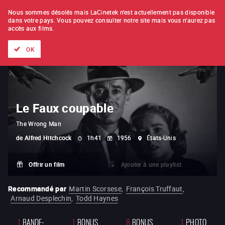
À L'UNITÉ
ABONNEMENT
Nous sommes désolés mais LaCinetek n'est actuellement pas disponible
dans votre pays.
Vous pouvez consulter notre site mais vous n'aurez pas
accès aux films.
Tous les films
Les listes de
Nouveautés
Trésors cachés
OK
Le Faux coupable
The Wrong Man
de
Alfred Hitchcock
1h41
1956
États-Unis
Offrir un film
Ajouter à une playlist
Recommandé par
Martin Scorsese
,
François Truffaut
,
Arnaud Desplechin
,
Todd Haynes
1
BANDE-
1
BONUS
8
BONUS
1
PHOTO