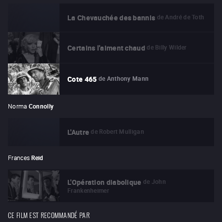
de
André de Toth
La Chevauchée des bannis
de
Billy Wilder
Certains l'aiment chaud
de
Anthony Mann
Cote 465
Norma
Connolly
de
Robert Mulligan
L'Autre
Frances
Reid
de
John
L'Opération diabolique
Frankenheimer
CE FILM EST RECOMMANDÉ PAR