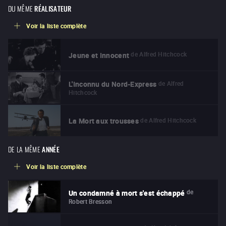
DU MÊME
RÉALISATEUR
Voir la liste complète
de
Alfred Hitchcock
Jeune et Innocent
de
Alfred
L'Inconnu du Nord-Express
Hitchcock
de
Alfred Hitchcock
La Mort aux trousses
DE LA MÊME
ANNÉE
Voir la liste complète
de
Un condamné à mort s'est échappé
Robert Bresson