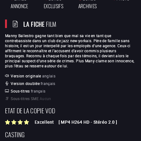
ANNONCE
EXCLUSIFS
ARCHIVES
LA FICHE
FILM
Manny Ballestro gagne tant bien que mal sa vie en tant que
contrebassiste dans un club de jazz new-yorkais. Père de famille sans
histoire, il est un jour interpellé par les employés d’une agence. Ceux-ci
affirment le reconnaître et l’accusent d’avoir commis plusieurs
braquages. Reconnu à chaque fois par des témoins, il devient alors le
principal suspect d’une série de crimes. Plus Many clame son innocence,
plus l’étau se resserre autour de lui.
Version originale
anglais
Version doublée
français
Sous-titres
français
Sous-titres SME
Aucun
ETAT DE LA COPIE VOD
Excellent
[
MP4 H264 HD
-
Stéréo 2.0
]
CASTING