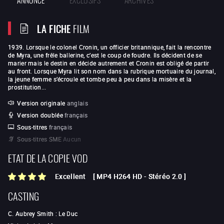
LA FICHE
FILM
1939. Lorsque le colonel Cronin, un officier britannique, fait la rencontre
de Myra, une frêle ballerine, c’est le coup de foudre. Ils décident de se
marier mais le destin en décide autrement et Cronin est obligé de partir
au front. Lorsque Myra lit son nom dans la rubrique mortuaire du journal,
la jeune femme s’écroule et tombe peu à peu dans la misère et la
prostitution...
Version originale
anglais
Version doublée
français
Sous-titres
français
Sous-titres SME
Aucun
ETAT DE LA COPIE VOD
Excellent
[
MP4 H264 HD
-
Stéréo 2.0
]
CASTING
C. Aubrey Smith
:
Le Duc