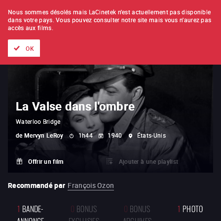
À L'UNITÉ
ABONNEMENT
Nous sommes désolés mais LaCinetek n'est actuellement pas disponible
dans votre pays.
Vous pouvez consulter notre site mais vous n'aurez pas
accès aux films.
Tous les films
Les listes de
Nouveautés
Trésors cachés
OK
La Valse dans l'ombre
Waterloo Bridge
de
Mervyn LeRoy
1h44
1940
États-Unis
Offrir un film
Ajouter à une playlist
Recommandé par
François Ozon
1
BANDE-
0
BONUS
0
BONUS
1
PHOTO
ANNONCE
EXCLUSIFS
ARCHIVES