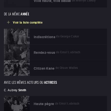
de
Mervyn LeRoy
Ville haute, ville basse
DE LA MÊME
ANNÉE
Voir la liste complète
de
George Cukor
Indiscrétions
de
Ernst Lubitsch
Rendez-vous
de
Orson Welles
Citizen Kane
AVEC LES MÊMES ACTEURS OU
ACTRICES
C. Aubrey
Smith
de
Ernst Lubitsch
Haute pègre