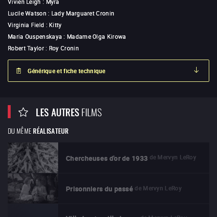
Vivien Leigh
:
Myra
Lucile Watson
:
Lady Marguaret Cronin
Virginia Field
:
Kitty
Maria Ouspenskaya
:
Madame Olga Kirowa
Robert Taylor
:
Roy Cronin
Générique et fiche technique
LES AUTRES
FILMS
DU MÊME
RÉALISATEUR
de
Mervyn LeRoy
Chercheuses d'or de 1933
de
Mervyn LeRoy
Prisonniers du passé