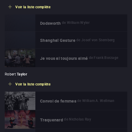
Voir la liste complète
de
William Wyler
Dodsworth
de
Josef von Sternberg
Shanghaï Gesture
de
Frank Borzage
Je vous ai toujours aimé
Robert
Taylor
Voir la liste complète
de
William A. Wellman
Convoi de femmes
de
Nicholas Ray
Traquenard