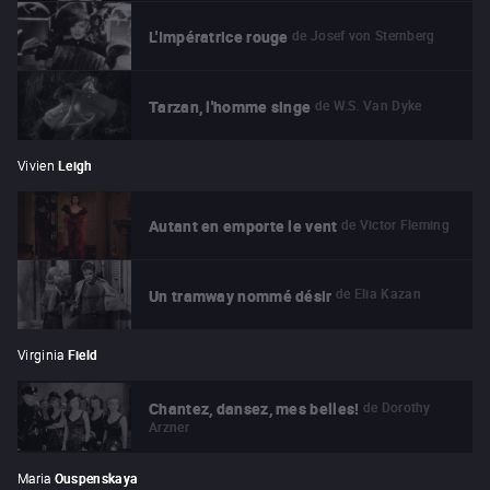
de
Josef von Sternberg
L'Impératrice rouge
de
W.S. Van Dyke
Tarzan, l'homme singe
Vivien
Leigh
de
Victor Fleming
Autant en emporte le vent
de
Elia Kazan
Un tramway nommé désir
Virginia
Field
de
Dorothy
Chantez, dansez, mes belles!
Arzner
Maria
Ouspenskaya