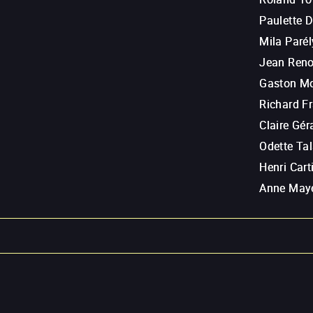
Paulette 
Mila Parél
Jean Reno
Gaston M
Richard F
Claire Gér
Odette Ta
Henri Cart
Anne May