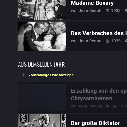
Madame Bovary
von
Jean Renoir
1933
Das Verbrechen des 
von
Jean Renoir
1935
AUS DEMSELBEN
JAHR
Vollständige Liste anzeigen
Erzählung von den s
Chrysanthemen
von
Kenji Mizoguchi
193
Der große Diktator