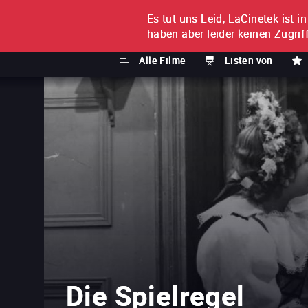
Es tut uns Leid, LaCinetek ist i
FILM FÜR FILM
ABONNE
haben aber leider keinen Zugriff
Alle Filme
Listen von
Die Spielregel