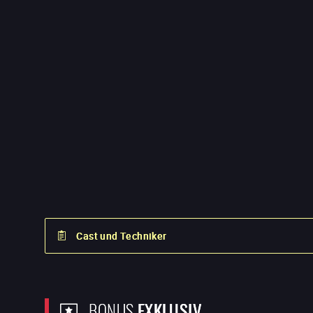
Cast und Techniker
BONUS
EXKLUSIV