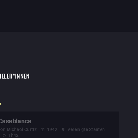
IELER*INNEN
n
Casablanca
von
Michael Curtiz
1942
Vereinigte Staaten
1h42