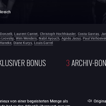
kreich
 Donzelli
,
Laurent Cantet
,
Christoph Hochhäusler
,
Costa Gavras
,
Ja
 Lvovsky
,
Wim Wenders
,
Nabil Ayouch
,
Agnès Jaoui
,
Paul Verhoeve
 Haneke
,
Diane Kurys
,
Louis Garrel
KLUSIVER BONUS
3
ARCHIV-BO
rieux von einer begeisterten Menge als
Origin