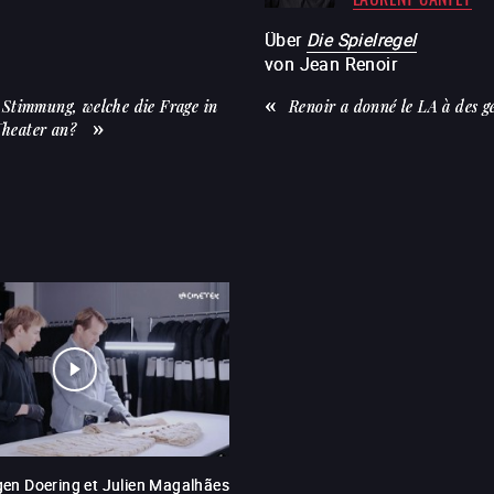
Über
Die Spielregel
von
Jean Renoir
r Stimmung, welche die Frage in
Renoir a donné le LA à des gé
 Theater an?
gen Doering et Julien Magalhães