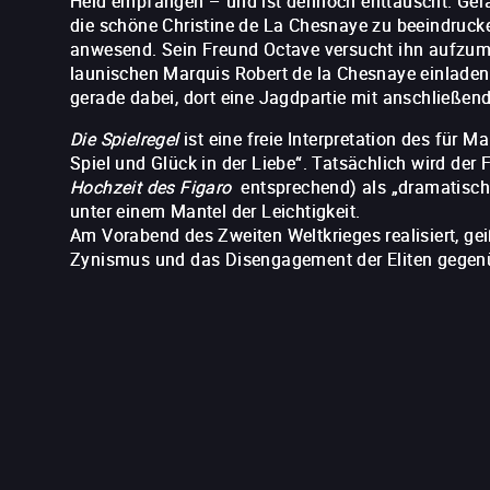
Held empfangen – und ist dennoch enttäuscht. Gerad
die schöne Christine de La Chesnaye zu beeindrucken
anwesend. Sein Freund Octave versucht ihn aufzumu
launischen Marquis Robert de la Chesnaye einladen 
gerade dabei, dort eine Jagdpartie mit anschließend
Die Spielregel
ist eine freie Interpretation des für
Spiel und Glück in der Liebe“. Tatsächlich wird de
Hochzeit des Figaro
entsprechend) als „dramatisch
unter einem Mantel der Leichtigkeit.
Am Vorabend des Zweiten Weltkrieges realisiert, geiß
Zynismus und das Disengagement der Eliten gegenü