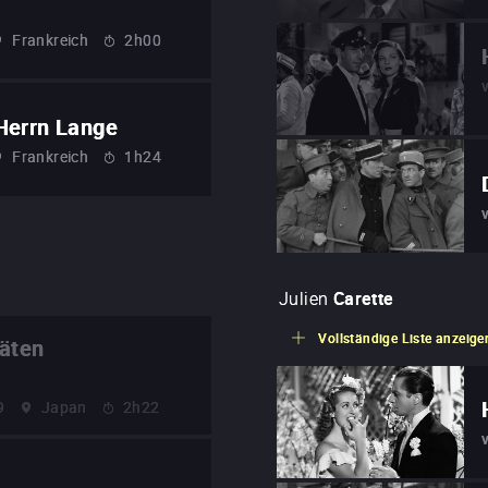
Frankreich
2h00
Herrn Lange
Frankreich
1h24
Julien
Carette
Vollständige Liste anzeige
päten
9
Japan
2h22