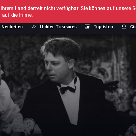
n Ihrem Land derzeit nicht verfügbar.
Sie können auf unsere Se
MENT
 auf die Filme.
Neuheiten
Hidden Treasures
Toplisten
Ci