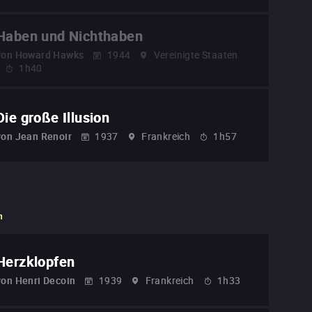
Haben und Nichthaben
von
Howard Hawks
1944
Vereinigte Staaten
1h40
Die große Illusion
von
Jean Renoir
1937
Frankreich
1h57
n
Herzklopfen
von
Henri Decoin
1939
Frankreich
1h33