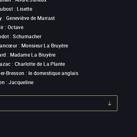
Dubost
:
Lisette
y
:
Geneviève de Marrast
ir
:
Octave
odot
:
Schumacher
rancœur
:
Monsieur La Bruyère
ard
:
Madame La Bruyère
lazac
:
Charlotte de La Plante
ier-Bresson
:
le domestique anglais
en
:
Jacqueline