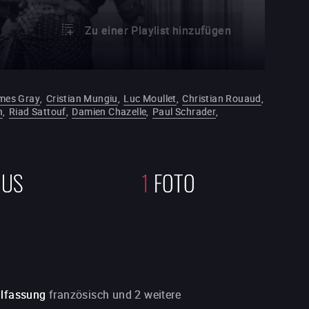
Zu einer Playlist hinzufügen
mes Gray
,
Cristian Mungiu
,
Luc Moullet
,
Christian Rouaud
,
n
,
Riad Sattouf
,
Damien Chazelle
,
Paul Schrader
,
NUS
1
FOTO
alfassung
französisch und 2 weitere