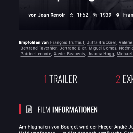
von
Jean Renoir
1h52
1939
Fran
Empfohlen von
François Truffaut
,
Jutta Brückner
,
Valérie
Bertrand Tavernier
,
Bertrand Blier
,
Miguel Gomes
,
Noémie
Patrice Leconte
,
Xavier Beauvois
,
Joanna Hogg
,
Michael
1
TRAILER
2
EX
FILM-
INFORMATIONEN
Am Flughafen von Bourget wird der Flieger André Ju