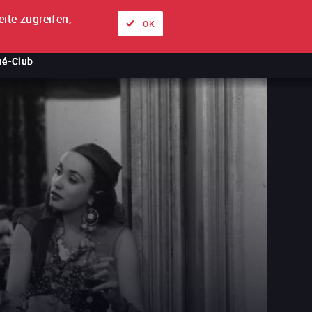
ite zugreifen,
Über uns
Unsere Angebote
Anmelden
DE
OK
né-Club