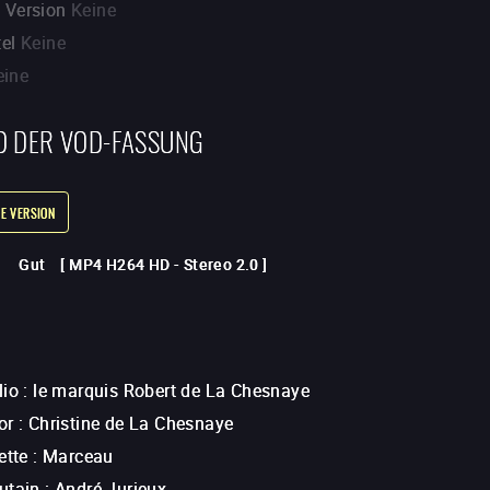
. Version
Keine
tel
Keine
eine
D DER VOD-FASSUNG
E VERSION
Gut
[
MP4 H264 HD
-
Stereo 2.0
]
lio
:
le marquis Robert de La Chesnaye
or
:
Christine de La Chesnaye
ette
:
Marceau
utain
:
André Jurieux