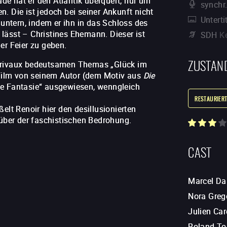
e hat er den Atlantik überquert, nur um
synchr
. Die ist jedoch bei seiner Ankunft nicht
Unterti
ntern, indem er ihn in das Schloss des
lässt – Christines Ehemann. Dieser ist
SDH
K
er Feier zu geben.
ZUSTAN
 Marivaux bedeutsamen Themas „Glück im
r Film von seinem Autor (dem Motiv aus
Die
e Fantasie“ ausgewiesen, wenngleich
RESTAURIERT
elt Renoir hier den desillusionierten
ber der faschistischen Bedrohung.
CAST
Marcel Da
Nora Greg
Julien Car
Roland To