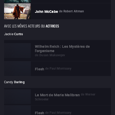
de
Robert Altman
John McCabe
AVEC LES MÊMES ACTEURS OU
ACTRICES
Jackie
Curtis
Wilhelm Reich : Les Mystères de
l'organisme
de
Dusan Makavejev
de
Paul Morrissey
Flesh
Candy
Darling
de
Werner
La Mort de Maria Malibran
Schroeter
de
Paul Morrissey
Flesh