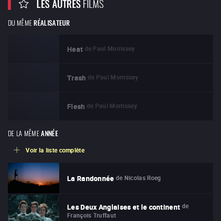
LES AUTRES
FILMS
DU MÊME
RÉALISATEUR
de
Paul Morrissey
Heat
de
Paul Morrissey
Trash
de
Paul Morrissey
Flesh
DE LA MÊME
ANNÉE
Voir la liste complète
de
Nicolas Roeg
La Randonnée
de
Les Deux Anglaises et le continent
François Truffaut