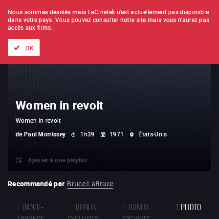
À L'UNITÉ
ABONNEMENT
Nous sommes désolés mais LaCinetek n'est actuellement pas disponible
dans votre pays.
Vous pouvez consulter notre site mais vous n'aurez pas
accès aux films.
Tous les films
Les listes de
Nouveautés
Trésors cachés
OK
Women in revolt
Women in revolt
de
Paul Morrissey
1h39
1971
États-Unis
Ajouter à une playlist
Recommandé par
Bruce LaBruce
0
BANDE-
0
BONUS
0
BONUS
1
PHOTO
ANNONCE
EXCLUSIFS
ARCHIVES