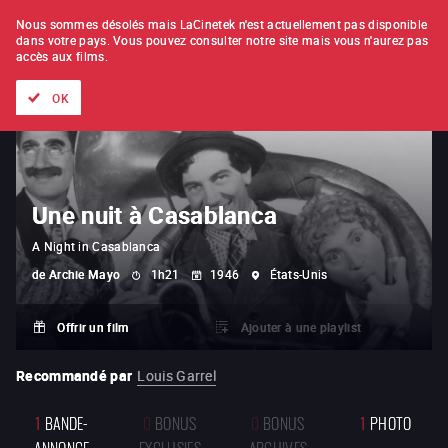
À L'UNITÉ
ABONNEMENT
Nous sommes désolés mais LaCinetek n'est actuellement pas disponible
dans votre pays.
Vous pouvez consulter notre site mais vous n'aurez pas
accès aux films.
Tous les films
Les listes de
Nouveautés
Trésors cachés
OK
Une nuit à Casablanca
A Night in Casablanca
de
Archie Mayo
1h21
1946
États-Unis
Offrir un film
Ajouter à une playlist
Recommandé par
Louis Garrel
1
BANDE-
0
BONUS
0
BONUS
1
PHOTO
ANNONCE
EXCLUSIFS
ARCHIVES