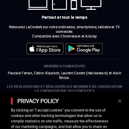
Partout et tout le temps
Retrouvez LaCinetek sur votre ordinateur, smartphone, tablette et TV
connectée.
Compatible avec Chromecast et Airplay
MEMBRES FONDATEURS
Pascale Ferran, Cédric Klapisch, Laurent Cantet (
réalisateurs
)
et
Alain
Rocca.
LES RÉALISATEURS ET RÉALISATRICES MEMBRES DE L'ASSOCIATION
LA CINÉMATHÈQUE DES CINÉASTES
Olivier Assayas, Bertrand Bonello, Michel Hazanavicius (représentant de
PRIVACY POLICY
l'ARP), Rebecca Zlotowski et Mikael Buch (représentant de la SRF)
By clicking on "I accept cookies" you consent to the use of
LES ORGANISMES MEMBRES DE L'ASSOCIATION LA CINÉMATHÈQUE
cookies and other tracking technologies that allow us to
DES CINÉASTES
compile statistics on site traffic, measure the effectiveness
ouvre une nouvelle fenêtre
Lien externe
ouvre une nouvelle fenêtre
Lien externe
ouvre une nouvelle fenêtre
Lien externe
ouvre une nouvelle fenêtre
Lien externe
of our marketing campaigns, and that allow you to share on
ouvre une nouvelle fenêtre
Lien externe
ouvre une nouvelle fenêtre
Lien externe
ouvre une nouvelle fenêtre
Lien externe