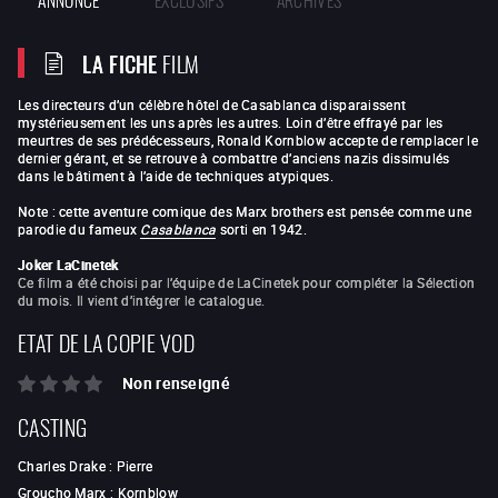
LA FICHE
FILM
Les directeurs d’un célèbre hôtel de Casablanca disparaissent
mystérieusement les uns après les autres. Loin d’être effrayé par les
meurtres de ses prédécesseurs, Ronald Kornblow accepte de remplacer le
dernier gérant, et se retrouve à combattre d’anciens nazis dissimulés
dans le bâtiment à l’aide de techniques atypiques.
Note : cette aventure comique des Marx brothers est pensée comme une
parodie du fameux
Casablanca
sorti en 1942.
Joker LaCinetek
Ce film a été choisi par l’équipe de LaCinetek pour compléter la Sélection
du mois. Il vient d’intégrer le catalogue.
ETAT DE LA COPIE VOD
Non renseigné
CASTING
Charles Drake
:
Pierre
Groucho Marx
:
Kornblow