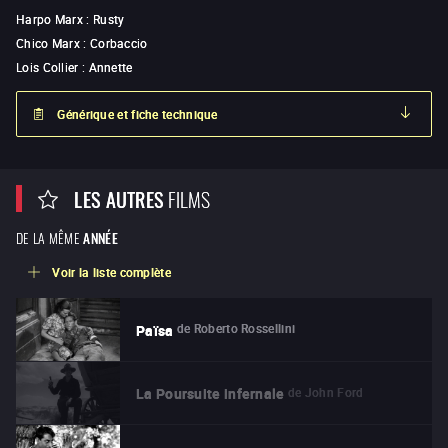
Harpo Marx
:
Rusty
Chico Marx
:
Corbaccio
Lois Collier
:
Annette
Générique et fiche technique
LES AUTRES
FILMS
DE LA MÊME
ANNÉE
Voir la liste complète
de
Roberto Rossellini
Païsa
de
John Ford
La Poursuite infernale