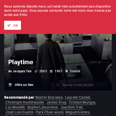
À L'UNITÉ
ABONNEMENT
Nous sommes désolés mais LaCinetek n'est actuellement pas disponible
dans votre pays.
Vous pouvez consulter notre site mais vous n'aurez pas
accès aux films.
Tous les films
Les listes de
Nouveautés
Trésors cachés
OK
Playtime
de
Jacques Tati
2h03
1967
France
Offrir un film
Ajouter à une playlist
Recommandé par
Martin Scorsese
,
Laurent Cantet
,
Christoph Hochhäusler
,
James Gray
,
Cristian Mungiu
,
Luc Moullet
,
Sophie Letourneur
,
Joachim Trier
,
José Luis Guerín
,
Park Chan-wook
,
Miguel Gomes
,