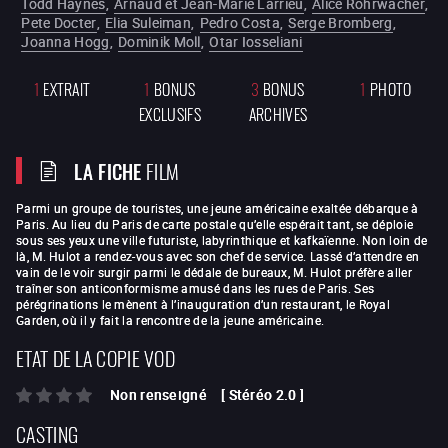
Todd Haynes
,
Arnaud et Jean-Marie Larrieu
,
Alice Rohrwacher
,
Pete Docter
,
Elia Suleiman
,
Pedro Costa
,
Serge Bromberg
,
Joanna Hogg
,
Dominik Moll
,
Otar Iosseliani
1
EXTRAIT
1
BONUS
3
BONUS
1
PHOTO
EXCLUSIFS
ARCHIVES
LA FICHE
FILM
Parmi un groupe de touristes, une jeune américaine exaltée débarque à
Paris. Au lieu du Paris de carte postale qu’elle espérait tant, se déploie
sous ses yeux une ville futuriste, labyrinthique et kafkaïenne. Non loin de
là, M. Hulot a rendez-vous avec son chef de service. Lassé d’attendre en
vain de le voir surgir parmi le dédale de bureaux, M. Hulot préfère aller
traîner son anticonformisme amusé dans les rues de Paris. Ses
pérégrinations le mènent à l’inauguration d’un restaurant, le Royal
Garden, où il y fait la rencontre de la jeune américaine.
ETAT DE LA COPIE VOD
Non renseigné
[
Stéréo 2.0
]
CASTING