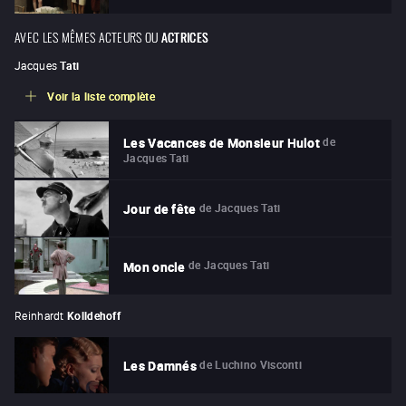
AVEC LES MÊMES ACTEURS OU
ACTRICES
Jacques
Tati
Voir la liste complète
de
Les Vacances de Monsieur Hulot
Jacques Tati
de
Jacques Tati
Jour de fête
de
Jacques Tati
Mon oncle
Reinhardt
Kolldehoff
de
Luchino Visconti
Les Damnés