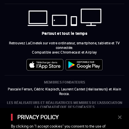
Partout et tout le temps
Retrouvez LaCinetek sur votre ordinateur, smartphone, tablette et TV
connectée.
Compatible avec Chromecast et Airplay
MEMBRES FONDATEURS
Pascale Ferran, Cédric Klapisch, Laurent Cantet (
réalisateurs
)
et
Alain
Rocca.
LES RÉALISATEURS ET RÉALISATRICES MEMBRES DE L'ASSOCIATION
LA CINÉMATHÈQUE DES CINÉASTES
Olivier Assayas, Bertrand Bonello, Michel Hazanavicius (représentant de
PRIVACY POLICY
l'ARP), Rebecca Zlotowski et Mikael Buch (représentant de la SRF)
By clicking on "I accept cookies" you consent to the use of
LES ORGANISMES MEMBRES DE L'ASSOCIATION LA CINÉMATHÈQUE