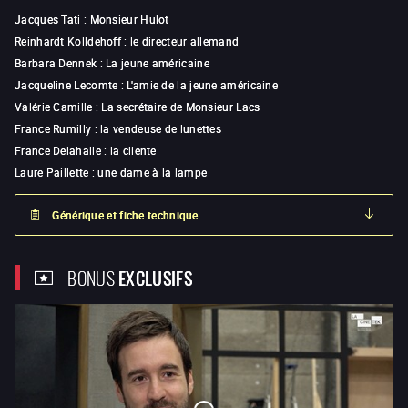
Jacques Tati
:
Monsieur Hulot
Reinhardt Kolldehoff
:
le directeur allemand
Barbara Dennek
:
La jeune américaine
Jacqueline Lecomte
:
L'amie de la jeune américaine
Valérie Camille
:
La secrétaire de Monsieur Lacs
France Rumilly
:
la vendeuse de lunettes
France Delahalle
:
la cliente
Laure Paillette
:
une dame à la lampe
Générique et fiche technique
BONUS
EXCLUSIFS