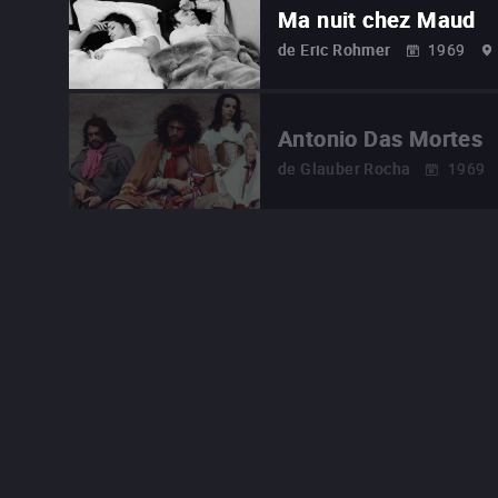
Ma nuit chez Maud
de
Eric Rohmer
1969
Antonio Das Mortes
de
Glauber Rocha
1969