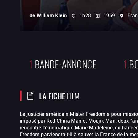
de
William Klein
1h28
1969
Fran
1
BANDE-ANNONCE
1
BO
LA FICHE
FILM
Le justicier américain Mister Freedom a pour missi
imposé par Red China Man et Moujik Man, deux “anti-
rencontre l’énigmatique Marie-Madeleine, ex-fiancé
Freedom parviendra-t-il à sauver la France de la 