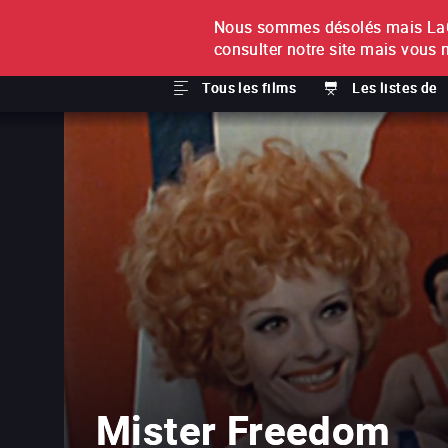
Nous sommes désolés mais LaCi
À L'UNITÉ
ABONNEMEN
consulter notre site mais vous 
Tous les films
Les listes de
Mister Freedom