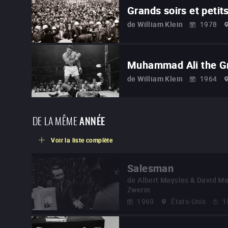
Grands soirs et petit
de
William Klein
1978
Muhammad Ali the G
de
William Klein
1964
DE LA MÊME
ANNÉE
Voir la liste complète
Salesman
de
Albert Maysles & David Ma
Zwerin
1969
États-Unis
1