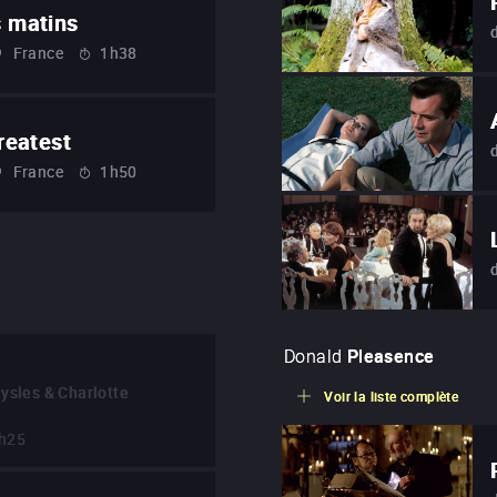
s matins
France
1h38
reatest
France
1h50
Donald
Pleasence
ysles & Charlotte
Voir la liste complète
h25