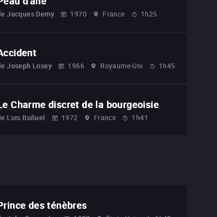
Peau d'âne
de
Jacques Demy
1970
France
1h25
Accident
de
Joseph Losey
1966
Royaume-Uni
1h45
Le Charme discret de la bourgeoisie
de
Luis Buñuel
1972
France
1h41
Prince des ténèbres