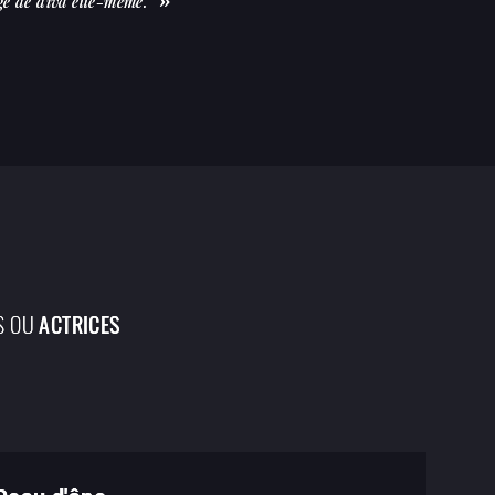
ge de diva elle-même.
S OU
ACTRICES