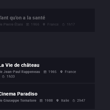
Tant qu'on a la santé
de
Pierre Étaix
1966
France
1h17
La Vie de château
de
Jean-Paul Rappeneau
1965
France
1h33
Cinema Paradiso
de
Giuseppe Tornatore
1988
Italie
2h47