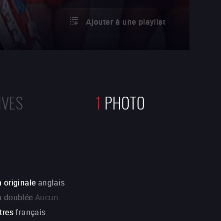
Ajouter à une playlist
IVES
1
PHOTO
 originale
anglais
n doublée
Aucun
tres
français