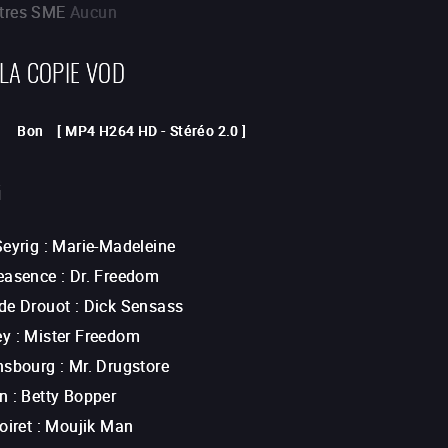
itres SME
Aucun
 LA COPIE VOD
Bon
[
MP4 H264 HD
-
Stéréo 2.0
]
G
Seyrig
:
Marie-Madeleine
easence
:
Dr. Freedom
de Drouot
:
Dick Sensass
ey
:
Mister Freedom
nsbourg
:
Mr. Drugstore
n
:
Betty Bopper
oiret
:
Moujik Man