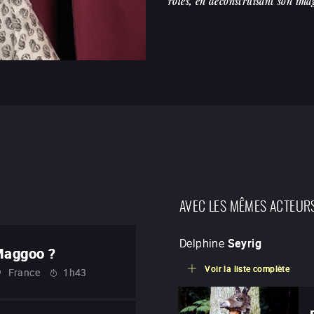
rôles, en déconstruisant son ima
AVEC LES MÊMES ACTEUR
Delphine
Seyrig
 Maggoo ?
Voir la liste complète
France
1h43