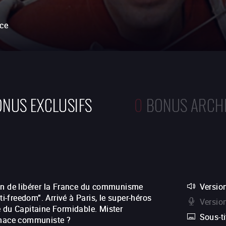
ce
NUS EXCLUSIFS
0
BONUS ARCH
on de libérer la France du communisme
Version
freedom”. Arrivé à Paris, le super-héros
Versio
e du Capitaine Formidable. Mister
Sous-ti
menace communiste ?