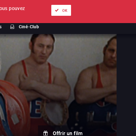
ous pouvez
À propos
Nos offres
Se connecter
FR
OK
s
Ciné-Club
Offrir un film