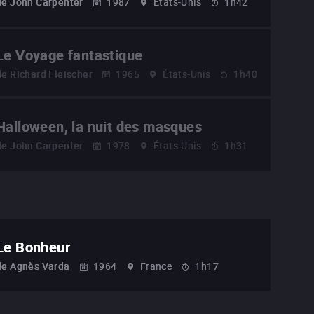
de
John Carpenter
1987
États-Unis
1h42
Le Voyage fantastique
de
Richard Fleischer
1965
États-Unis
1h40
Halloween, la nuit des masques
de
John Carpenter
1978
États-Unis
1h31
Le Bonheur
de
Agnès Varda
1964
France
1h17