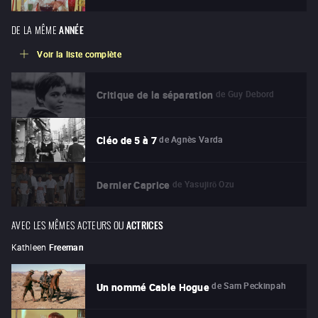
DE LA MÊME
ANNÉE
Voir la liste complète
de
Guy Debord
Critique de la séparation
de
Agnès Varda
Cléo de 5 à 7
de
Yasujirō Ozu
Dernier Caprice
AVEC LES MÊMES ACTEURS OU
ACTRICES
Kathleen
Freeman
de
Sam Peckinpah
Un nommé Cable Hogue