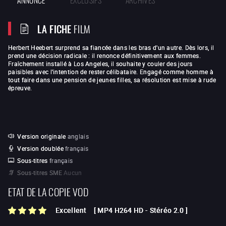
LA FICHE
FILM
Herbert Heebert surprend sa fiancée dans les bras d'un autre. Dès lors, il
prend une décision radicale : il renonce définitivement aux femmes.
Fraîchement installé à Los Angeles, il souhaite y couler des jours
paisibles avec l'intention de rester célibataire. Engagé comme homme à
tout faire dans une pension de jeunes filles, sa résolution est mise à rude
épreuve.
Version originale
anglais
Version doublée
français
Sous-titres
français
Sous-titres SME
Aucun
ETAT DE LA COPIE VOD
Excellent
[
MP4 H264 HD
-
Stéréo 2.0
]