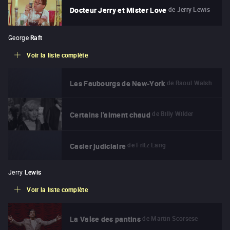
de
Jerry Lewis
Docteur Jerry et Mister Love
George
Raft
Voir la liste complète
de
Raoul Walsh
Les Faubourgs de New-York
de
Billy Wilder
Certains l'aiment chaud
de
Fritz Lang
Casier judiciaire
Jerry
Lewis
Voir la liste complète
de
Martin Scorsese
La Valse des pantins