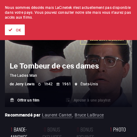
À L'UNITÉ
ABONNEMENT
Nous sommes désolés mais LaCinetek n'est actuellement pas disponible
dans votre pays.
Vous pouvez consulter notre site mais vous n'aurez pas
accès aux films.
Tous les films
Les listes de
Nouveautés
Trésors cachés
OK
INCLUS DANS L'ABONNEMENT
Le Tombeur de ces dames
The Ladies Man
de
Jerry Lewis
1h42
1961
États-Unis
Offrir un film
Ajouter à une playlist
Recommandé par
Laurent Cantet
,
Bruce LaBruce
1
BANDE-
0
BONUS
0
BONUS
1
PHOTO
ANNONCE
EXCLUSIFS
ARCHIVES