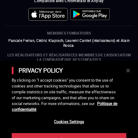
Compatible avec Chromecast et Airplay
MEMBRES FONDATEURS
Pascale Ferran, Cédric Klapisch, Laurent Cantet (
réalisateurs
)
et
Alain
Rocca.
LES RÉALISATEURS ET RÉALISATRICES MEMBRES DE L'ASSOCIATION
LA CINÉMATHÈQUE DES CINÉASTES
Olivier Assayas, Bertrand Bonello, Michel Hazanavicius (représentant de
PRIVACY POLICY
l'ARP), Rebecca Zlotowski et Mikael Buch (représentant de la SRF)
By clicking on "I accept cookies" you consent to the use of
LES ORGANISMES MEMBRES DE L'ASSOCIATION LA CINÉMATHÈQUE
cookies and other tracking technologies that allow us to
DES CINÉASTES
compile statistics on site traffic, measure the effectiveness
ouvre une nouvelle fenêtre
Lien externe
ouvre une nouvelle fenêtre
Lien externe
ouvre une nouvelle fenêtre
Lien externe
ouvre une nouvelle fenêtre
Lien externe
of our marketing campaigns, and that allow you to share on
ouvre une nouvelle fenêtre
Lien externe
ouvre une nouvelle fenêtre
Lien externe
ouvre une nouvelle fenêtre
Lien externe
social networks. For more informations, see our
Politique de
ouvre une nouvelle fenêtre
Lien externe
ouvre une nouvelle fenêtre
Lien externe
ouvre une nouvelle fenêtre
Lien externe
ouvre une nouvelle fenêtre
Lien externe
ouvre une nouvelle fenêtre
Lien externe
confidentialité
ouvre une nouvelle fenêtre
Lien externe
ouvre une nouvelle fenêtre
Lien externe
Cookies Settings
LACINETEK EST SOUTENUE PAR
ouvre une nouvelle fenêtre
Lien externe
ouvre une nouvelle fenêtre
Lien externe
ouvre une nouvelle fenêtre
Lien externe
ouvre une nouvelle fenêtre
Lien externe