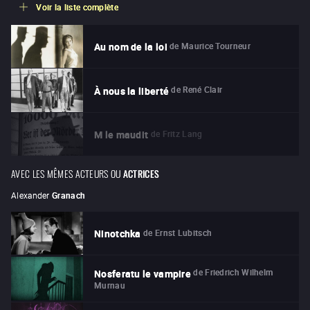
Voir la liste complète
de
Maurice Tourneur
Au nom de la loi
de
René Clair
À nous la liberté
de
Fritz Lang
M le maudit
AVEC LES MÊMES ACTEURS OU
ACTRICES
Alexander
Granach
de
Ernst Lubitsch
Ninotchka
de
Friedrich Wilhelm
Nosferatu le vampire
Murnau