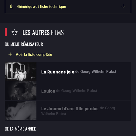
Générique et fiche technique
LES AUTRES
FILMS
DU MÊME
RÉALISATEUR
Voir la liste complète
de
Georg Wilhelm Pabst
La Rue sans joie
de
Georg Wilhelm Pabst
Loulou
de
Georg
Le Journal d'une fille perdue
Wilhelm Pabst
DE LA MÊME
ANNÉE