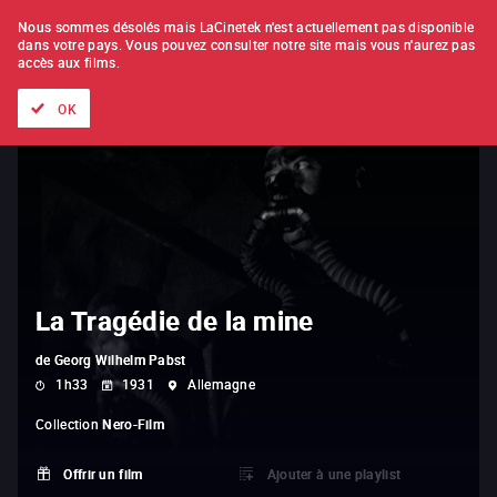
À L'UNITÉ
ABONNEMENT
Nous sommes désolés mais LaCinetek n'est actuellement pas disponible
dans votre pays.
Vous pouvez consulter notre site mais vous n'aurez pas
accès aux films.
Tous les films
Les listes de
Nouveautés
Trésors cachés
OK
La Tragédie de la mine
de
Georg Wilhelm Pabst
1h33
1931
Allemagne
Collection
Nero-Film
Offrir un film
Ajouter à une playlist