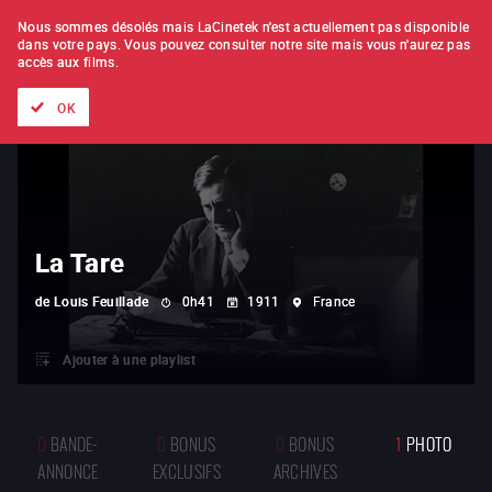
À L'UNITÉ
ABONNEMENT
Nous sommes désolés mais LaCinetek n'est actuellement pas disponible
dans votre pays.
Vous pouvez consulter notre site mais vous n'aurez pas
accès aux films.
Tous les films
Les listes de
Nouveautés
Trésors cachés
OK
La Tare
de
Louis Feuillade
0h41
1911
France
Ajouter à une playlist
0
BANDE-
0
BONUS
0
BONUS
1
PHOTO
ANNONCE
EXCLUSIFS
ARCHIVES