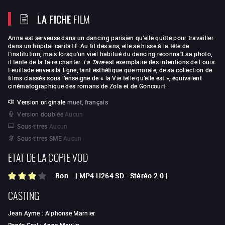
LA FICHE
FILM
Anna est serveuse dans un dancing parisien qu'elle quitte pour travailler
dans un hôpital caritatif. Au fil des ans, elle se hisse à la tête de
l'institution, mais lorsqu'un vieil habitué du dancing reconnaît sa photo,
il tente de la faire chanter.
La Tare
est exemplaire des intentions de Louis
Feuillade envers la ligne, tant esthétique que morale, de sa collection de
films classés sous l’enseigne de « la Vie telle qu’elle est », équivalent
cinématographique des romans de Zola et de Goncourt.
Version originale
muet, français
Version doublée
Aucun
Sous-titres
Aucun
Sous-titres SME
Aucun
ETAT DE LA COPIE VOD
Bon
[
MP4 H264 SD
-
Stéréo 2.0
]
CASTING
Jean Ayme
:
Alphonse Marnier