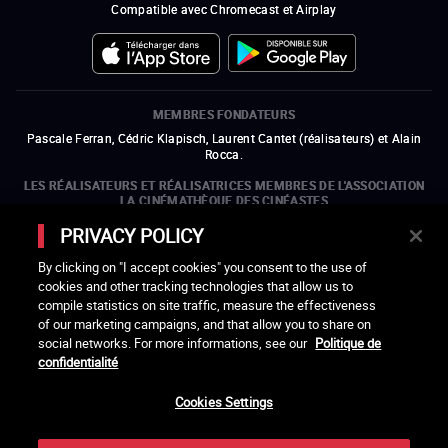
Compatible avec Chromecast et Airplay
MEMBRES FONDATEURS
Pascale Ferran, Cédric Klapisch, Laurent Cantet (
réalisateurs
)
et
Alain
Rocca.
LES RÉALISATEURS ET RÉALISATRICES MEMBRES DE L'ASSOCIATION
LA CINÉMATHÈQUE DES CINÉASTES
Olivier Assayas, Bertrand Bonello, Michel Hazanavicius (représentant de
PRIVACY POLICY
l'ARP), Rebecca Zlotowski et Mikael Buch (représentant de la SRF)
By clicking on "I accept cookies" you consent to the use of
LES ORGANISMES MEMBRES DE L'ASSOCIATION LA CINÉMATHÈQUE
cookies and other tracking technologies that allow us to
DES CINÉASTES
compile statistics on site traffic, measure the effectiveness
ouvre une nouvelle fenêtre
Lien externe
ouvre une nouvelle fenêtre
Lien externe
ouvre une nouvelle fenêtre
Lien externe
ouvre une nouvelle fenêtre
Lien externe
of our marketing campaigns, and that allow you to share on
ouvre une nouvelle fenêtre
Lien externe
ouvre une nouvelle fenêtre
Lien externe
ouvre une nouvelle fenêtre
Lien externe
social networks. For more informations, see our
Politique de
ouvre une nouvelle fenêtre
Lien externe
ouvre une nouvelle fenêtre
Lien externe
ouvre une nouvelle fenêtre
Lien externe
ouvre une nouvelle fenêtre
Lien externe
ouvre une nouvelle fenêtre
Lien externe
ouvre une nouvelle fenêtre
Lien externe
confidentialité
ouvre une nouvelle fenêtre
Lien externe
Cookies Settings
LACINETEK EST SOUTENUE PAR
ouvre une nouvelle fenêtre
Lien externe
ouvre une nouvelle fenêtre
Lien externe
ouvre une nouvelle fenêtre
Lien externe
ouvre une nouvelle fenêtre
Lien externe