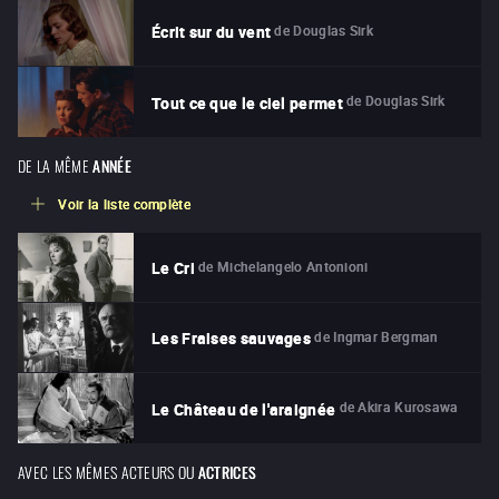
de
Douglas Sirk
Écrit sur du vent
de
Douglas Sirk
Tout ce que le ciel permet
DE LA MÊME
ANNÉE
Voir la liste complète
de
Michelangelo Antonioni
Le Cri
de
Ingmar Bergman
Les Fraises sauvages
de
Akira Kurosawa
Le Château de l'araignée
AVEC LES MÊMES ACTEURS OU
ACTRICES