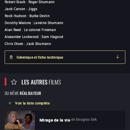
Robert Stack
:
Roger Shumann
Jack Carson
:
Jiggs
Rock Hudson
:
Burke Devlin
Dorothy Malone
:
Laverne Shumann
Alan Reed
:
Le colonel Fineman
Alexander Lockwood
:
Sam Hagood
Chris Olsen
:
Jack Shumann
Générique et fiche technique
LES AUTRES
FILMS
DU MÊME
RÉALISATEUR
Voir la liste complète
de
Douglas Sirk
Mirage de la vie