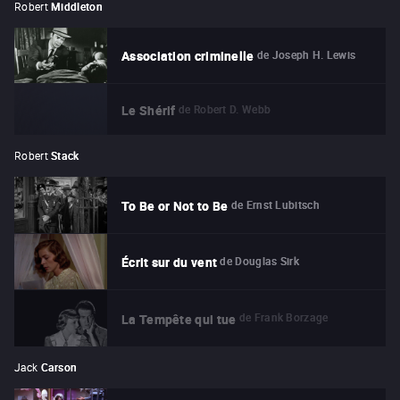
Robert
Middleton
de
Joseph H. Lewis
Association criminelle
de
Robert D. Webb
Le Shérif
Robert
Stack
de
Ernst Lubitsch
To Be or Not to Be
de
Douglas Sirk
Écrit sur du vent
de
Frank Borzage
La Tempête qui tue
Jack
Carson