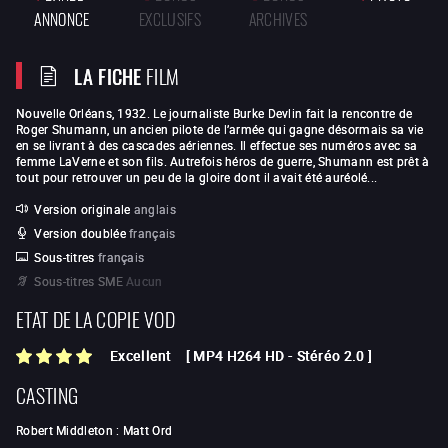
ANNONCE
EXCLUSIFS
ARCHIVES
LA FICHE
FILM
Nouvelle Orléans, 1932. Le journaliste Burke Devlin fait la rencontre de
Roger Shumann, un ancien pilote de l’armée qui gagne désormais sa vie
en se livrant à des cascades aériennes. Il effectue ses numéros avec sa
femme LaVerne et son fils. Autrefois héros de guerre, Shumann est prêt à
tout pour retrouver un peu de la gloire dont il avait été auréolé...
Version originale
anglais
Version doublée
français
Sous-titres
français
Sous-titres SME
Aucun
ETAT DE LA COPIE VOD
Excellent
[
MP4 H264 HD
-
Stéréo 2.0
]
CASTING
Robert Middleton
:
Matt Ord