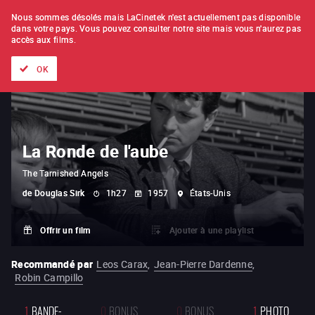
À L'UNITÉ
ABONNEMENT
Nous sommes désolés mais LaCinetek n'est actuellement pas disponible
dans votre pays.
Vous pouvez consulter notre site mais vous n'aurez pas
accès aux films.
Tous les films
Les listes de
Nouveautés
Trésors cachés
OK
La Ronde de l'aube
The Tarnished Angels
de
Douglas Sirk
1h27
1957
États-Unis
Offrir un film
Ajouter à une playlist
Recommandé par
Leos Carax
,
Jean-Pierre Dardenne
,
Robin Campillo
1
BANDE-
0
BONUS
0
BONUS
1
PHOTO