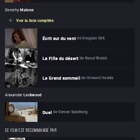
Dorothy
Malone
Voir la liste complète
de
Douglas Sirk
Écrit sur du vent
de
Raoul Walsh
La Fille du désert
de
Howard Hawks
Le Grand sommeil
Alexander
Lockwood
de
Steven Spielberg
Duel
CE FILM EST RECOMMANDÉ PAR