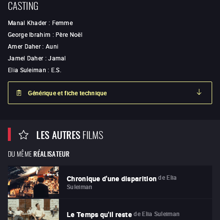
CASTING
Manal Khader
:
Femme
George Ibrahim
:
Père Noël
Amer Daher
:
Auni
Jamel Daher
:
Jamal
Elia Suleiman
:
E.S.
Générique et fiche technique
LES AUTRES
FILMS
DU MÊME
RÉALISATEUR
de
Elia
Chronique d'une disparition
Suleiman
de
Elia Suleiman
Le Temps qu'il reste