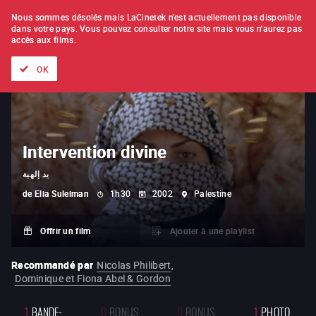
À L'UNITÉ
ABONNEMENT
Nous sommes désolés mais LaCinetek n'est actuellement pas disponible
dans votre pays.
Vous pouvez consulter notre site mais vous n'aurez pas
accès aux films.
Tous les films
Les listes de
Nouveautés
Trésors cachés
OK
Intervention divine
يد إلهية
de
Elia Suleiman
1h30
2002
Palestine
Offrir un film
Ajouter à une playlist
Recommandé par
Nicolas Philibert
,
Dominique et Fiona Abel & Gordon
1
BANDE-
0
BONUS
0
BONUS
1
PHOTO