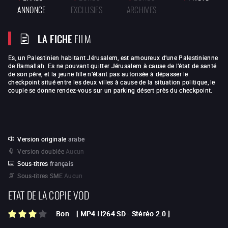
ANNONCE
EXCLUSIFS
ARCHIVES
LA FICHE
FILM
Es, un Palestinien habitant Jérusalem, est amoureux d’une Palestinienne
de Ramallah. Es ne pouvant quitter Jérusalem à cause de l’état de santé
de son père, et la jeune fille n’étant pas autorisée à dépasser le
checkpoint situé entre les deux villes à cause de la situation politique, le
couple se donne rendez-vous sur un parking désert près du checkpoint.
Version originale
arabe
Version doublée
Aucun
Sous-titres
français
Sous-titres SME
Aucun
ETAT DE LA COPIE VOD
Bon
[
MP4 H264 SD
-
Stéréo 2.0
]