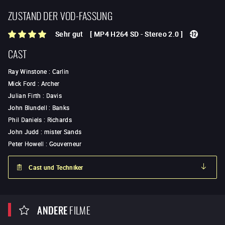
ZUSTAND DER VOD-FASSUNG
Sehr gut
[
MP4 H264 SD
-
Stereo 2.0
]
CAST
Ray Winstone
:
Carlin
Mick Ford
:
Archer
Julian Firth
:
Davis
John Blundell
:
Banks
Phil Daniels
:
Richards
John Judd
:
mister Sands
Peter Howell
:
Gouverneur
Cast und Techniker
ANDERE
FILME