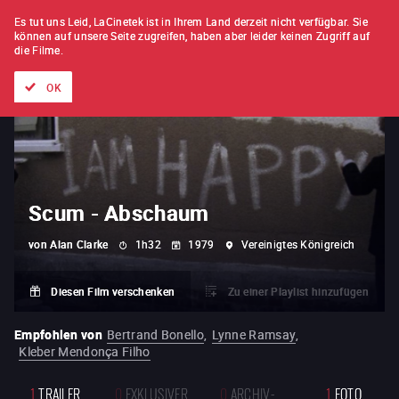
FILM FÜR FILM
ABONNEMENT
Es tut uns Leid, LaCinetek ist in Ihrem Land derzeit nicht verfügbar.
Sie
können auf unsere Seite zugreifen, haben aber leider keinen Zugriff auf
die Filme.
Alle Filme
Listen von
Neuheiten
Hidden Treasures
Topli
OK
Scum - Abschaum
von
Alan Clarke
1h32
1979
Vereinigtes Königreich
Diesen Film verschenken
Zu einer Playlist hinzufügen
Empfohlen von
Bertrand Bonello
,
Lynne Ramsay
,
Kleber Mendonça Filho
1
TRAILER
0
EXKLUSIVER
0
ARCHIV-
1
FOTO