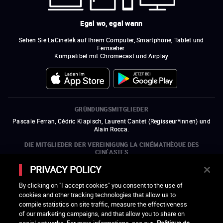
Egal wo, egal wann
Sehen Sie LaCinetek auf Ihrem Computer, Smartphone, Tablet und
Fernseher.
Kompatibel mit Chromecast und Airplay
GRÜNDUNGSMITGLIEDER
Pascale Ferran, Cédric Klapisch, Laurent Cantet (
Regisseur*innen
)
und
Alain Rocca.
DIE MITGLIEDER DER VEREINIGUNG LA CINÉMATHÈQUE DES
CINÉASTES
Olivier Assayas, Bertrand Bonello, Michel Hazanavicius (Repräsentant der
PRIVACY POLICY
ARP), Rebecca Zlotowski und Mikael Buch (Repräsentant der SRF)
By clicking on "I accept cookies" you consent to the use of
DIE MITGLIEDSORGANISATIONEN DER VEREINIGUNG LA
cookies and other tracking technologies that allow us to
CINÉMATHÈQUE DES CINÉASTES
compile statistics on site traffic, measure the effectiveness
ein neues Fenster öffnen
externer Link
ein neues Fenster öffnen
externer Link
ein neues Fenster öffnen
externer Link
ein neues Fenster öffnen
externer Link
of our marketing campaigns, and that allow you to share on
ein neues Fenster öffnen
externer Link
ein neues Fenster öffnen
externer Link
ein neues Fenster öffnen
externer Link