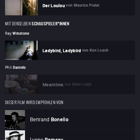
von
Maurice Pialat
Der Loulou
MIT DENSELBEN
SCHAUSPIELER*INNEN
Ray
Winstone
von
Ken Loach
Ladybird, Ladybird
Phil
Daniels
von
Mike Leigh
Meantime
DIESER FILM WIRD EMPFOHLEN VON
Bertrand
Bonello
Lynne
Ramsay