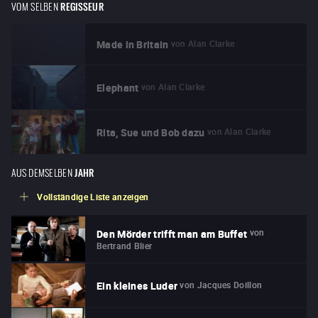
VOM SELBEN
REGISSEUR
von
Alan Clarke
Made in Britain
von
Alan Clarke
Elephant
von
Alan Clarke
Rita, Sue und Bob dazu
AUS DEMSELBEN
JAHR
Vollständige Liste anzeigen
von
Den Mörder trifft man am Buffet
Bertrand Blier
von
Jacques Doillon
Ein kleines Luder