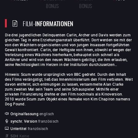
BONUS
BONUS
FILM-
INFORMATIONEN
Die drei jugendlichen Delinquenten Carlin, Archer und Davis werden zum
gleichen Tag in eine Erziehungsanstalt überführt. Dort werden sie mit der
von den Wächtern organisierten und von jungen Insassen fortgeführten
Gewalt konfrontiert. Carlin, der Heftigste von ihnen, obwohl er wegen der
Verletzung eines Wächters hierherkam, behauptet sich schnell als
Anführer und wird von den neuen Wächtern gebilligt, die ihm erlauben,
seine Rechtlosigkeit im Herzen in der Institution durchzusetzen…
Hinweis: Scum wurde ursprünglich von BBC gedreht. Durch den Inhalt
des Films verängstigt, ließ das Innenministerium den Film verbieten. Weit
davon entfernt, sich entmutigen zu lassen, versammelte Alan Clarke
zum zweiten Mal sein Team und seine Schauspieler. Mithilfe einer
privaten Finanzierung drehte er den Film nochmals als Kinoversion.
2010 wurde Scum zum Objekt eines Remake von Kim Chapiron namens
Dog Pound.
Originalfassung
englisch
synchr. Version
französisch
Untertitel
französisch
SDH
Keine