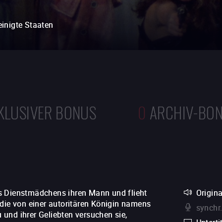
einigte Staaten
KLUSIVER BONUS
0
ARCHIV-BO
s Dienstmädchens ihren Mann und flieht
Origin
 die von einer autoritären Königin namens
synchr
u und ihrer Geliebten versuchen sie,