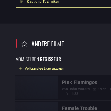
Cast und Techniker
ANDERE
FILME
VOM SELBEN
REGISSEUR
Vollständige Liste anzeigen
Pink Flamingos
von
John Waters
1972
1h33
Female Trouble