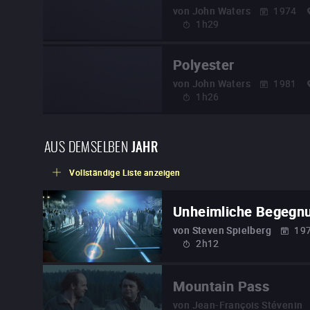
von
John Waters
1974
1h29
Polyester
von
John Waters
1981
1h26
AUS DEMSELBEN
JAHR
Vollständige Liste anzeigen
Unheimliche Begegnun
von
Steven Spielberg
19
2h12
Mountain Pass
von
Jean-François Stévenin