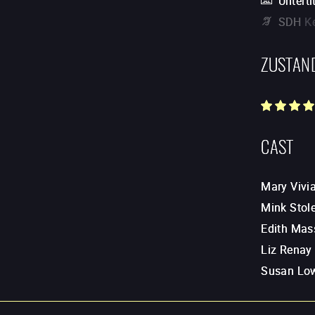
Unterti
SDH
K
ZUSTAN
CAST
Mary Vivi
Mink Stol
Edith Mas
Liz Renay
Susan Lo