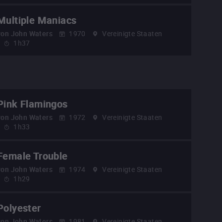
Multiple Maniacs
von
John Waters
1970
Vereinigte Staaten
1h37
Pink Flamingos
von
John Waters
1972
Vereinigte Staaten
1h33
Female Trouble
von
John Waters
1974
Vereinigte Staaten
1h29
Polyester
von
John Waters
1981
Vereinigte Staaten