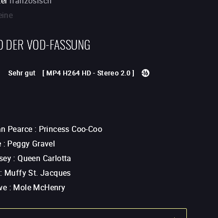
tel
französisch
eine
D DER VOD-FASSUNG
Sehr gut
[
MP4 H264 HD
-
Stereo 2.0
]
an Pearce
:
Princess Coo-Coo
e
:
Peggy Gravel
sey
:
Queen Carlotta
:
Muffy St. Jacques
we
:
Mole McHenry