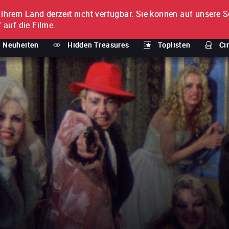
n Ihrem Land derzeit nicht verfügbar.
Sie können auf unsere Se
MENT
 auf die Filme.
Neuheiten
Hidden Treasures
Toplisten
Ci