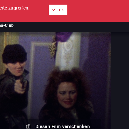
ite zugreifen,
Über uns
Unsere Angebote
Anmelden
DE
OK
né-Club
Diesen Film verschenken