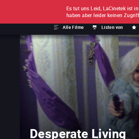
Es tut uns Leid, LaCinetek ist i
FILM FÜR FILM
ABONNE
haben aber leider keinen Zugriff
Alle Filme
Listen von
Desperate Living