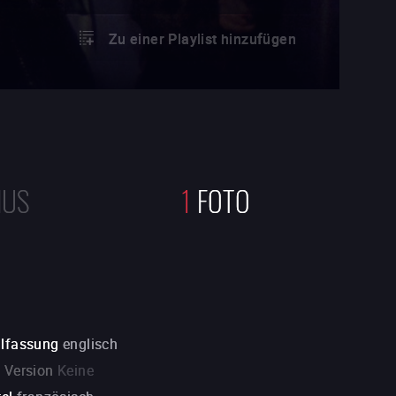
Zu einer Playlist hinzufügen
NUS
1
FOTO
alfassung
englisch
. Version
Keine