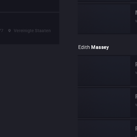
77
Vereinigte Staaten
Edith
Massey