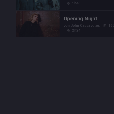
1h48
Opening Night
von
John Cassavetes
19
2h24