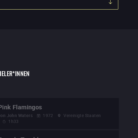
IELER*INNEN
Pink Flamingos
von
John Waters
1972
Vereinigte Staaten
1h33