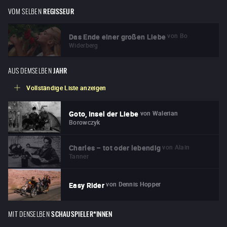
VOM SELBEN
REGISSEUR
von
Bo
Das Ende einer großen Liebe
Widerberg
AUS DEMSELBEN
JAHR
Vollständige Liste anzeigen
von
Walerian
Goto, Insel der Liebe
Borowczyk
von
Alain
Charles – tot oder lebendig
Tanner
von
Dennis Hopper
Easy Rider
MIT DENSELBEN
SCHAUSPIELER*INNEN