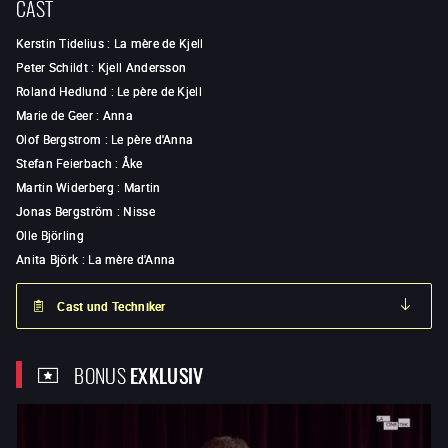
CAST
Kerstin Tidelius
:
La mère de Kjell
Peter Schildt
:
Kjell Andersson
Roland Hedlund
:
Le père de Kjell
Marie de Geer
:
Anna
Olof Bergstrom
:
Le père d'Anna
Stefan Feierbach
:
Åke
Martin Widerberg
:
Martin
Jonas Bergström
:
Nisse
Olle Björling
Anita Björk
:
La mère d'Anna
Cast und Techniker
BONUS
EXKLUSIV