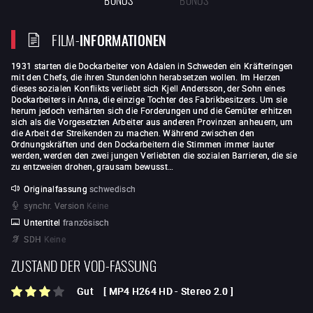
FILM-
INFORMATIONEN
1931 starten die Dockarbeiter von Adalen in Schweden ein Kräfteringen
mit den Chefs, die ihren Stundenlohn herabsetzen wollen. Im Herzen
dieses sozialen Konflikts verliebt sich Kjell Andersson, der Sohn eines
Dockarbeiters in Anna, die einzige Tochter des Fabrikbesitzers. Um sie
herum jedoch verhärten sich die Forderungen und die Gemüter erhitzen
sich als die Vorgesetzten Arbeiter aus anderen Provinzen anheuern, um
die Arbeit der Streikenden zu machen. Während zwischen den
Ordnungskräften und den Dockarbeitern die Stimmen immer lauter
werden, werden den zwei jungen Verliebten die sozialen Barrieren, die sie
zu entzweien drohen, grausam bewusst…
Originalfassung
schwedisch
synchr. Version
Keine
Untertitel
französisch
SDH
Keine
ZUSTAND DER VOD-FASSUNG
Gut
[
MP4 H264 HD
-
Stereo 2.0
]