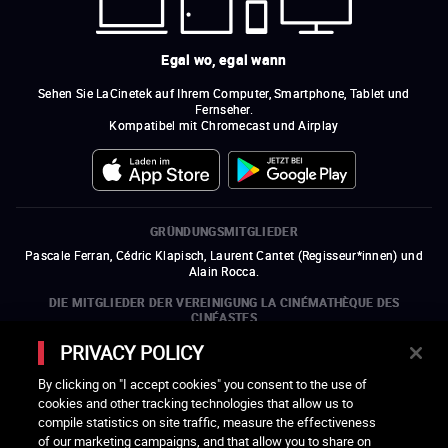
Egal wo, egal wann
Sehen Sie LaCinetek auf Ihrem Computer, Smartphone, Tablet und
Fernseher.
Kompatibel mit Chromecast und Airplay
GRÜNDUNGSMITGLIEDER
Pascale Ferran, Cédric Klapisch, Laurent Cantet (
Regisseur*innen
)
und
Alain Rocca.
DIE MITGLIEDER DER VEREINIGUNG LA CINÉMATHÈQUE DES
CINÉASTES
Olivier Assayas, Bertrand Bonello, Michel Hazanavicius (Repräsentant der
PRIVACY POLICY
ARP), Rebecca Zlotowski und Mikael Buch (Repräsentant der SRF)
By clicking on "I accept cookies" you consent to the use of
DIE MITGLIEDSORGANISATIONEN DER VEREINIGUNG LA
cookies and other tracking technologies that allow us to
CINÉMATHÈQUE DES CINÉASTES
compile statistics on site traffic, measure the effectiveness
ein neues Fenster öffnen
externer Link
ein neues Fenster öffnen
externer Link
ein neues Fenster öffnen
externer Link
ein neues Fenster öffnen
externer Link
of our marketing campaigns, and that allow you to share on
ein neues Fenster öffnen
externer Link
ein neues Fenster öffnen
externer Link
ein neues Fenster öffnen
externer Link