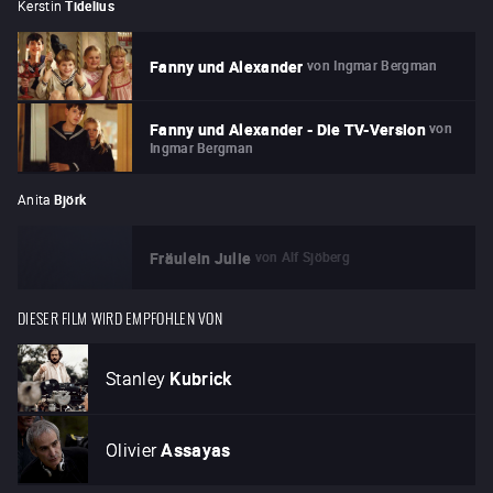
Kerstin
Tidelius
von
Ingmar Bergman
Fanny und Alexander
von
Fanny und Alexander - Die TV-Version
Ingmar Bergman
Anita
Björk
von
Alf Sjöberg
Fräulein Julie
DIESER FILM WIRD EMPFOHLEN VON
Stanley
Kubrick
Olivier
Assayas