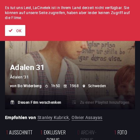
FILM FÜR FILM
ABONNEMENT
Es tut uns Leid, LaCinetek ist in Ihrem Land derzeit nicht verfügbar.
Sie
können auf unsere Seite zugreifen, haben aber leider keinen Zugriff auf
die Filme.
Alle Filme
Listen von
Neuheiten
Hidden Treasures
Topli
OK
Adalen 31
Ådalen '31
von
Bo Widerberg
1h50
1968
Schweden
Diesen Film verschenken
Zu einer Playlist hinzufügen
Empfohlen von
Stanley Kubrick
,
Olivier Assayas
1
AUSSCHNITT
1
EXKLUSIVER
0
ARCHIV-
1
FOTO
BONUS
BONUS