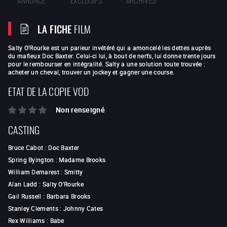
LA FICHE
FILM
Salty O'Rourke est un parieur invétéré qui a amoncelé les dettes auprès
du mafieux Doc Baxter. Celui-ci lui, à bout de nerfs, lui donne trente jours
pour le rembourser en intégralité. Salty a une solution toute trouvée :
acheter un cheval, trouver un jockey et gagner une course.
ETAT DE LA COPIE VOD
Non renseigné
CASTING
Bruce Cabot
:
Doc Baxter
Spring Byington
:
Madame Brooks
William Demarest
:
Smitty
Alan Ladd
:
Salty O'Rourke
Gail Russell
:
Barbara Brooks
Stanley Clements
:
Johnny Cates
Rex Williams
:
Babe