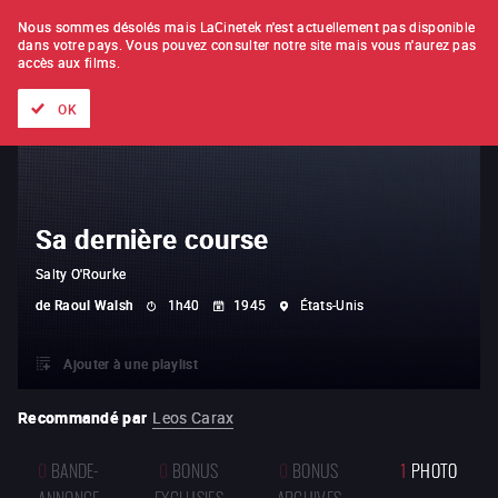
À L'UNITÉ
ABONNEMENT
Nous sommes désolés mais LaCinetek n'est actuellement pas disponible
dans votre pays.
Vous pouvez consulter notre site mais vous n'aurez pas
accès aux films.
Tous les films
Les listes de
Nouveautés
Trésors cachés
OK
Sa dernière course
Salty O'Rourke
de
Raoul Walsh
1h40
1945
États-Unis
Ajouter à une playlist
Recommandé par
Leos Carax
0
BANDE-
0
BONUS
0
BONUS
1
PHOTO
ANNONCE
EXCLUSIFS
ARCHIVES