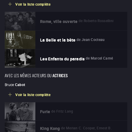
Voir la liste complète
de
Roberto Rossellini
Rome, ville ouverte
de
Jean Cocteau
La Belle et la bête
de
Marcel Carné
Les Enfants du paradis
AVEC LES MÊMES ACTEURS OU
ACTRICES
Bruce
Cabot
Voir la liste complète
de
Fritz Lang
Furie
de
Merian C. Cooper, Ernest B.
King Kong