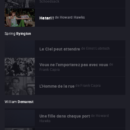
Schoedsack
de
Howard Hawks
Hatari !
Spring
Byington
de
Ernst Lubitsch
Le Ciel peut attendre
de
Vous ne l'emporterez pas avec vous
Frank Capra
de
Frank Capra
L'Homme de la rue
William
Demarest
de
Howard
Une fille dans chaque port
Hawks