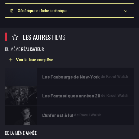
Générique et fiche technique
LES AUTRES
FILMS
DU MÊME
RÉALISATEUR
Voir la liste complète
de
Raoul Walsh
Les Faubourgs de New-York
de
Raoul Walsh
Les Fantastiques années 20
de
Raoul Walsh
L'Enfer est à lui
DE LA MÊME
ANNÉE