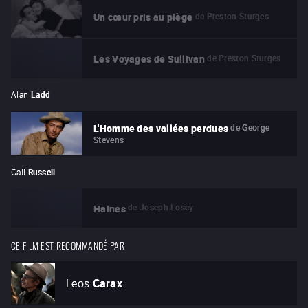
de
Preston Sturges
Un cœur pris au piège
de
Preston Sturges
Les Voyages de Sullivan
Alan
Ladd
de
George
L'Homme des vallées perdues
Stevens
Gail
Russell
de
Joseph Losey
Haines
CE FILM EST RECOMMANDÉ PAR
Leos
Carax