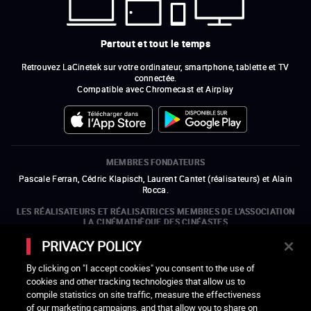
Partout et tout le temps
Retrouvez LaCinetek sur votre ordinateur, smartphone, tablette et TV
connectée.
Compatible avec Chromecast et Airplay
MEMBRES FONDATEURS
Pascale Ferran, Cédric Klapisch, Laurent Cantet (
réalisateurs
)
et
Alain
Rocca.
LES RÉALISATEURS ET RÉALISATRICES MEMBRES DE L'ASSOCIATION
LA CINÉMATHÈQUE DES CINÉASTES
Olivier Assayas, Bertrand Bonello, Michel Hazanavicius (représentant de
PRIVACY POLICY
l'ARP), Rebecca Zlotowski et Mikael Buch (représentant de la SRF)
By clicking on "I accept cookies" you consent to the use of
LES ORGANISMES MEMBRES DE L'ASSOCIATION LA CINÉMATHÈQUE
cookies and other tracking technologies that allow us to
DES CINÉASTES
compile statistics on site traffic, measure the effectiveness
ouvre une nouvelle fenêtre
Lien externe
ouvre une nouvelle fenêtre
Lien externe
ouvre une nouvelle fenêtre
Lien externe
ouvre une nouvelle fenêtre
Lien externe
of our marketing campaigns, and that allow you to share on
ouvre une nouvelle fenêtre
Lien externe
ouvre une nouvelle fenêtre
Lien externe
ouvre une nouvelle fenêtre
Lien externe