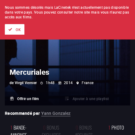
À L'UNITÉ
ABONNEMENT
Nous sommes désolés mais LaCinetek n'est actuellement pas disponible
dans votre pays.
Vous pouvez consulter notre site mais vous n'aurez pas
accès aux films.
Tous les films
Les listes de
Nouveautés
Trésors cachés
OK
Mercuriales
de
Virgil Vernier
1h48
2014
France
Offrir un film
Ajouter à une playlist
Recommandé par
Yann Gonzalez
1
BANDE-
0
BONUS
0
BONUS
1
PHOTO
ANNONCE
EXCLUSIFS
ARCHIVES