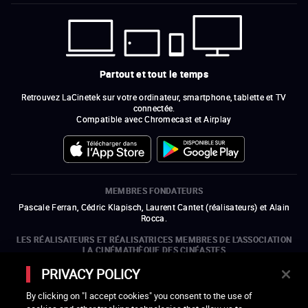
Partout et tout le temps
Retrouvez LaCinetek sur votre ordinateur, smartphone, tablette et TV
connectée.
Compatible avec Chromecast et Airplay
MEMBRES FONDATEURS
Pascale Ferran, Cédric Klapisch, Laurent Cantet (
réalisateurs
)
et
Alain
Rocca.
LES RÉALISATEURS ET RÉALISATRICES MEMBRES DE L'ASSOCIATION
LA CINÉMATHÈQUE DES CINÉASTES
Olivier Assayas, Bertrand Bonello, Michel Hazanavicius (représentant de
PRIVACY POLICY
l'ARP), Rebecca Zlotowski et Mikael Buch (représentant de la SRF)
By clicking on "I accept cookies" you consent to the use of
LES ORGANISMES MEMBRES DE L'ASSOCIATION LA CINÉMATHÈQUE