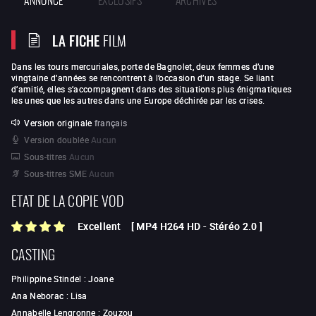
LA FICHE
FILM
Dans les tours mercuriales, porte de Bagnolet, deux femmes d’une
vingtaine d’années se rencontrent à l’occasion d’un stage. Se liant
d’amitié, elles s’accompagnent dans des situations plus énigmatiques
les unes que les autres dans une Europe déchirée par les crises.
Version originale
français
Version doublée
Aucun
Sous-titres
Aucun
Sous-titres SME
Aucun
ETAT DE LA COPIE VOD
Excellent
[
MP4 H264 HD
-
Stéréo 2.0
]
CASTING
Philippine Stindel
:
Joane
Ana Neborac
:
Lisa
Annabelle Lengronne
:
Zouzou