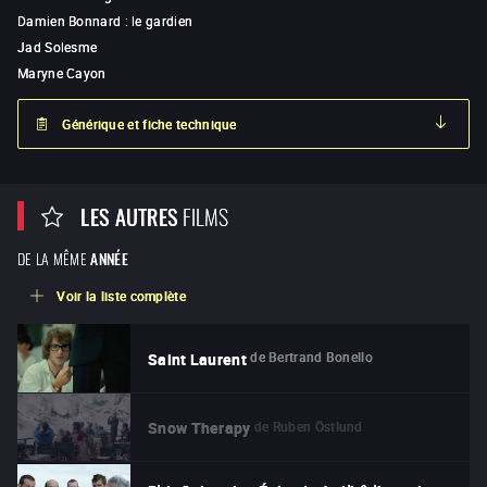
Damien Bonnard
:
le gardien
Jad Solesme
Maryne Cayon
Générique et fiche technique
LES AUTRES
FILMS
DE LA MÊME
ANNÉE
Voir la liste complète
de
Bertrand Bonello
Saint Laurent
de
Ruben Östlund
Snow Therapy