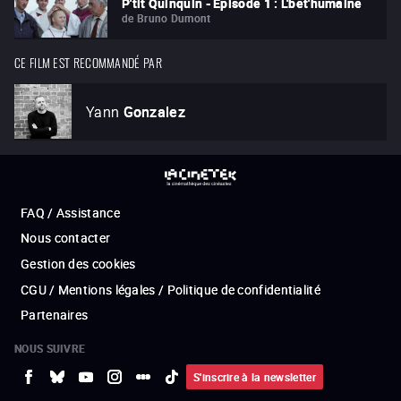
P'tit Quinquin - Épisode 1 : L'bêt'humaine
de
Bruno Dumont
CE FILM EST RECOMMANDÉ PAR
Yann
Gonzalez
FAQ / Assistance
Nous contacter
Gestion des cookies
CGU / Mentions légales / Politique de confidentialité
Partenaires
NOUS SUIVRE
S'inscrire à la newsletter